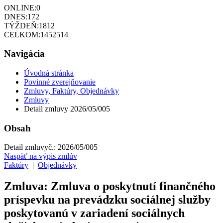
ONLINE:
0
DNES:
172
TÝŽDEŇ:
1812
CELKOM:
1452514
Navigácia
Úvodná stránka
Povinné zverejňovanie
Zmluvy, Faktúry, Objednávky
Zmluvy
Detail zmluvy 2026/05/005
Obsah
Detail zmluvy
č.:
2026/05/005
Naspäť na výpis zmlúv
Faktúry
|
Objednávky
Zmluva: Zmluva o poskytnutí finančného
príspevku na prevádzku sociálnej služby
poskytovanú v zariadení sociálnych