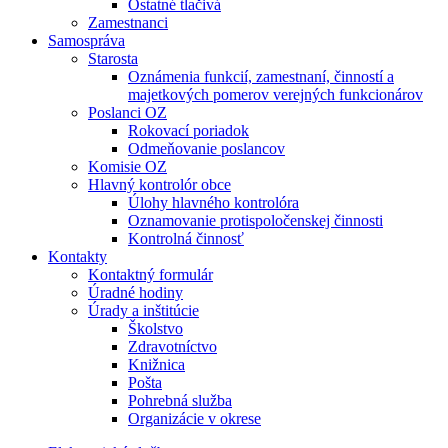
Ostatné tlačivá
Zamestnanci
Samospráva
Starosta
Oznámenia funkcií, zamestnaní, činností a
majetkových pomerov verejných funkcionárov
Poslanci OZ
Rokovací poriadok
Odmeňovanie poslancov
Komisie OZ
Hlavný kontrolór obce
Úlohy hlavného kontrolóra
Oznamovanie protispoločenskej činnosti
Kontrolná činnosť
Kontakty
Kontaktný formulár
Úradné hodiny
Úrady a inštitúcie
Školstvo
Zdravotníctvo
Knižnica
Pošta
Pohrebná služba
Organizácie v okrese