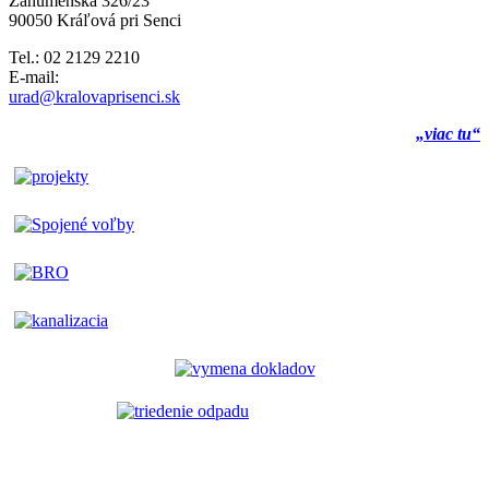
Záhumenská 326/23
90050 Kráľová pri Senci
Tel.: 02 2129 2210
E-mail:
urad@kralovaprisenci.sk
„viac tu“