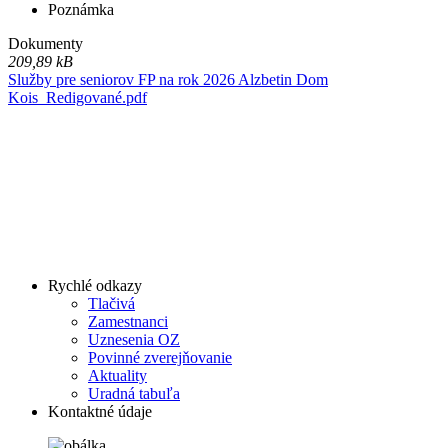
Poznámka
Dokumenty
209,89 kB
Služby pre seniorov FP na rok 2026 Alzbetin Dom
Kois_Redigované.pdf
Rychlé odkazy
Tlačivá
Zamestnanci
Uznesenia OZ
Povinné zverejňovanie
Aktuality
Uradná tabuľa
Kontaktné údaje