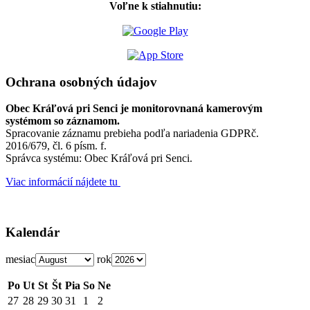
Voľne k stiahnutiu:
Ochrana osobných údajov
Obec Kráľová pri Senci je monitorovnaná kamerovým
systémom so záznamom.
Spracovanie záznamu prebieha podľa nariadenia GDPRč.
2016/679, čl. 6 písm. f.
Správca systému: Obec Kráľová pri Senci.
Viac informácií nájdete tu
Kalendár
mesiac
rok
Po
Ut
St
Št
Pia
So
Ne
27
28
29
30
31
1
2