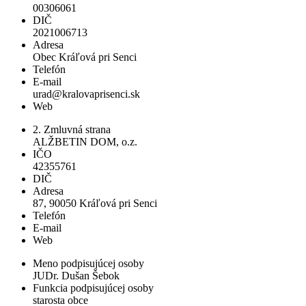
00306061
DIČ
2021006713
Adresa
Obec Kráľová pri Senci
Telefón
E-mail
urad@kralovaprisenci.sk
Web
2. Zmluvná strana
ALŽBETIN DOM, o.z.
IČO
42355761
DIČ
Adresa
87, 90050 Kráľová pri Senci
Telefón
E-mail
Web
Meno podpisujúcej osoby
JUDr. Dušan Šebok
Funkcia podpisujúcej osoby
starosta obce