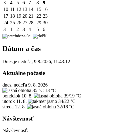
3
4
5
6
7
8
9
10
11
12
13
14
15
16
17
18
19
20
21
22
23
24
25
26
27
28
29
30
31
1
2
3
4
5
6
Dátum a čas
Dnes je
nedeľa
,
9.8.2026
,
11:43:12
Aktuálne počasie
dnes, nedeľa 9. 8. 2026
35 °C
18 °C
pondelok
10. 8.
39/19 °C
utorok
11. 8.
34/22 °C
streda
12. 8.
32/18 °C
Návštevnosť
Návštevnosť: