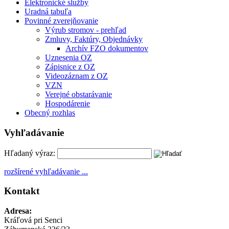
Elektronické služby
Uradná tabuľa
Povinné zverejňovanie
Výrub stromov - prehľad
Zmluvy, Faktúry, Objednávky
Archív FZO dokumentov
Uznesenia OZ
Zápisnice z OZ
Videozáznam z OZ
VZN
Verejné obstarávanie
Hospodárenie
Obecný rozhlas
Vyhľadávanie
Hľadaný výraz:
rozšírené vyhľadávanie ...
Kontakt
Adresa:
Kráľová pri Senci