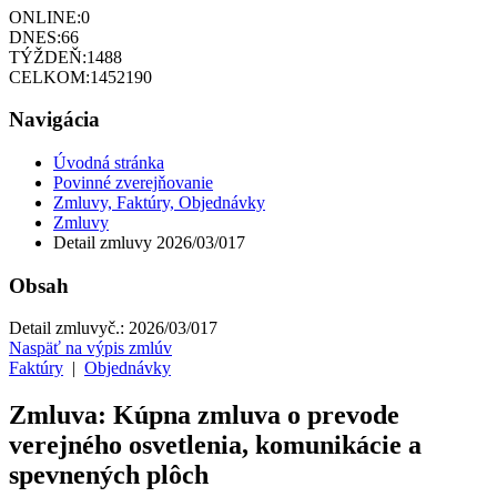
ONLINE:
0
DNES:
66
TÝŽDEŇ:
1488
CELKOM:
1452190
Navigácia
Úvodná stránka
Povinné zverejňovanie
Zmluvy, Faktúry, Objednávky
Zmluvy
Detail zmluvy 2026/03/017
Obsah
Detail zmluvy
č.:
2026/03/017
Naspäť na výpis zmlúv
Faktúry
|
Objednávky
Zmluva: Kúpna zmluva o prevode
verejného osvetlenia, komunikácie a
spevnených plôch