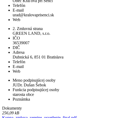
Obec Kráľová pri Senci
Telefón
E-mail
urad@kralovaprisenci.sk
Web
2. Zmluvná strana
GREEN LAND, s.r.o.
IČO
36539007
DIČ
Adresa
Dubnická 6, 851 01 Bratislava
Telefón
E-mail
Web
Meno podpisujúcej osoby
JUDr. Dušan Šebok
Funkcia podpisujúcej osoby
starosta obce
Poznámka
Dokumenty
256,09 kB
Kupna_zmluva_verejne_osvetlenie_final.pdf