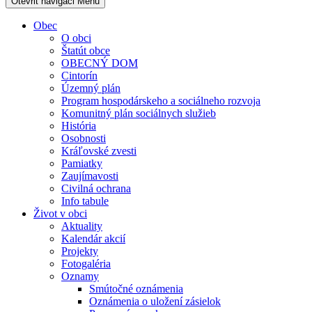
Otevřit navigaci
Menu
Obec
O obci
Štatút obce
OBECNÝ DOM
Cintorín
Územný plán
Program hospodárskeho a sociálneho rozvoja
Komunitný plán sociálnych služieb
História
Osobnosti
Kráľovské zvesti
Pamiatky
Zaujímavosti
Civilná ochrana
Info tabule
Život v obci
Aktuality
Kalendár akcií
Projekty
Fotogaléria
Oznamy
Smútočné oznámenia
Oznámenia o uložení zásielok