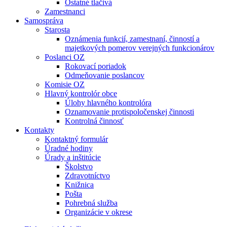
Ostatné tlačivá
Zamestnanci
Samospráva
Starosta
Oznámenia funkcií, zamestnaní, činností a
majetkových pomerov verejných funkcionárov
Poslanci OZ
Rokovací poriadok
Odmeňovanie poslancov
Komisie OZ
Hlavný kontrolór obce
Úlohy hlavného kontrolóra
Oznamovanie protispoločenskej činnosti
Kontrolná činnosť
Kontakty
Kontaktný formulár
Úradné hodiny
Úrady a inštitúcie
Školstvo
Zdravotníctvo
Knižnica
Pošta
Pohrebná služba
Organizácie v okrese