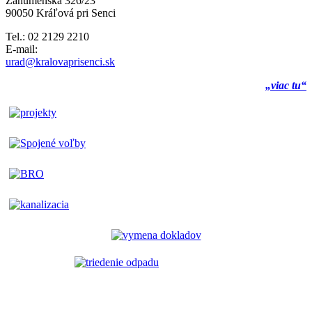
Záhumenská 326/23
90050 Kráľová pri Senci
Tel.: 02 2129 2210
E-mail:
urad@kralovaprisenci.sk
„viac tu“