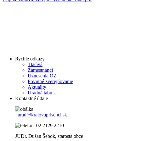
Rychlé odkazy
Tlačivá
Zamestnanci
Uznesenia OZ
Povinné zverejňovanie
Aktuality
Uradná tabuľa
Kontaktné údaje
urad@kralovaprisenci.sk
02 2129 2210
JUDr. Dušan Šebok, starosta obce