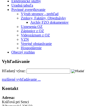
Elektronické služby
Uradná tabuľa
Povinné zverejňovanie
Výrub stromov - prehľad
Zmluvy, Faktúry, Objednávky
Archív FZO dokumentov
Uznesenia OZ
Zápisnice z OZ
Videozáznam z OZ
VZN
Verejné obstarávanie
Hospodárenie
Obecný rozhlas
Vyhľadávanie
Hľadaný výraz:
rozšírené vyhľadávanie ...
Kontakt
Adresa:
Kráľová pri Senci