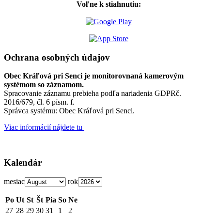
Voľne k stiahnutiu:
Ochrana osobných údajov
Obec Kráľová pri Senci je monitorovnaná kamerovým
systémom so záznamom.
Spracovanie záznamu prebieha podľa nariadenia GDPRč.
2016/679, čl. 6 písm. f.
Správca systému: Obec Kráľová pri Senci.
Viac informácií nájdete tu
Kalendár
mesiac
rok
Po
Ut
St
Št
Pia
So
Ne
27
28
29
30
31
1
2