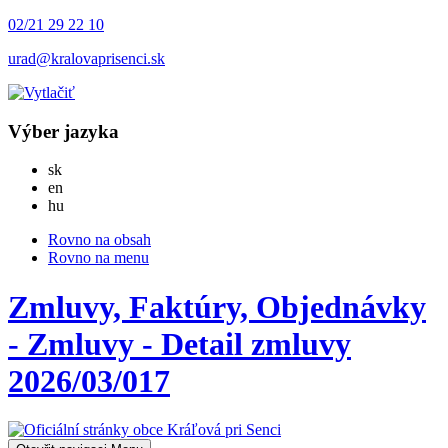
02/21 29 22 10
urad@kralovaprisenci.sk
Výber jazyka
Slovensky
sk
English
en
Magyar
hu
Rovno na obsah
Rovno na menu
Zmluvy, Faktúry, Objednávky
- Zmluvy - Detail zmluvy
2026/03/017