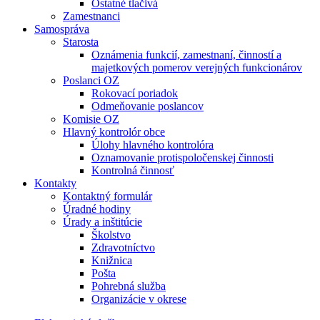
Ostatné tlačivá
Zamestnanci
Samospráva
Starosta
Oznámenia funkcií, zamestnaní, činností a
majetkových pomerov verejných funkcionárov
Poslanci OZ
Rokovací poriadok
Odmeňovanie poslancov
Komisie OZ
Hlavný kontrolór obce
Úlohy hlavného kontrolóra
Oznamovanie protispoločenskej činnosti
Kontrolná činnosť
Kontakty
Kontaktný formulár
Úradné hodiny
Úrady a inštitúcie
Školstvo
Zdravotníctvo
Knižnica
Pošta
Pohrebná služba
Organizácie v okrese