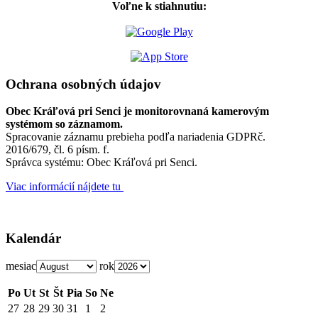
Voľne k stiahnutiu:
Ochrana osobných údajov
Obec Kráľová pri Senci je monitorovnaná kamerovým
systémom so záznamom.
Spracovanie záznamu prebieha podľa nariadenia GDPRč.
2016/679, čl. 6 písm. f.
Správca systému: Obec Kráľová pri Senci.
Viac informácií nájdete tu
Kalendár
mesiac
rok
Po
Ut
St
Št
Pia
So
Ne
27
28
29
30
31
1
2