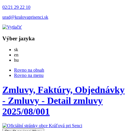
02/21 29 22 10
urad@kralovaprisenci.sk
Výber jazyka
Slovensky
sk
English
en
Magyar
hu
Rovno na obsah
Rovno na menu
Zmluvy, Faktúry, Objednávky
- Zmluvy - Detail zmluvy
2025/08/001