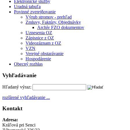
Elektronické služby
Uradná tabuľa
Povinné zverejňovanie
Výrub stromov - prehľad
Zmluvy, Faktúry, Objednávky
Archív FZO dokumentov
Uznesenia OZ
Zápisnice z OZ
Videozáznam z OZ
VZN
Verejné obstarávanie
Hospodárenie
Obecný rozhlas
Vyhľadávanie
Hľadaný výraz:
rozšírené vyhľadávanie ...
Kontakt
Adresa:
Kráľová pri Senci