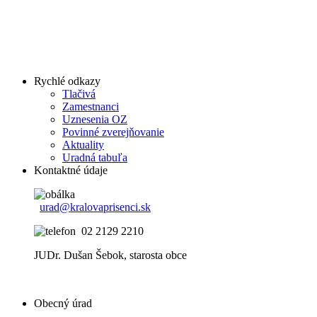
Rychlé odkazy
Tlačivá
Zamestnanci
Uznesenia OZ
Povinné zverejňovanie
Aktuality
Uradná tabuľa
Kontaktné údaje
urad@kralovaprisenci.sk
02 2129 2210
JUDr. Dušan Šebok, starosta obce
Obecný úrad