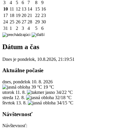
3
4
5
6
7
8
9
10
11
12
13
14
15
16
17
18
19
20
21
22
23
24
25
26
27
28
29
30
31
1
2
3
4
5
6
Dátum a čas
Dnes je
pondelok
,
10.8.2026
,
21:19:51
Aktuálne počasie
dnes, pondelok 10. 8. 2026
39 °C
19 °C
utorok
11. 8.
34/22 °C
streda
12. 8.
32/18 °C
štvrtok
13. 8.
34/15 °C
Návštevnosť
Návštevnosť: