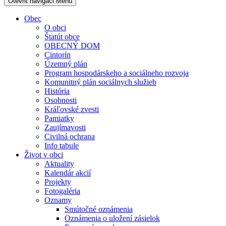
Otevřit navigaci
Menu
Obec
O obci
Štatút obce
OBECNÝ DOM
Cintorín
Územný plán
Program hospodárskeho a sociálneho rozvoja
Komunitný plán sociálnych služieb
História
Osobnosti
Kráľovské zvesti
Pamiatky
Zaujímavosti
Civilná ochrana
Info tabule
Život v obci
Aktuality
Kalendár akcií
Projekty
Fotogaléria
Oznamy
Smútočné oznámenia
Oznámenia o uložení zásielok