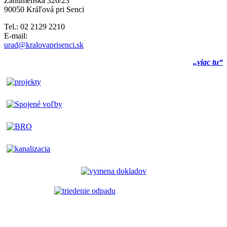
Záhumenská 326/23
90050 Kráľová pri Senci
Tel.: 02 2129 2210
E-mail:
urad@kralovaprisenci.sk
„viac tu“