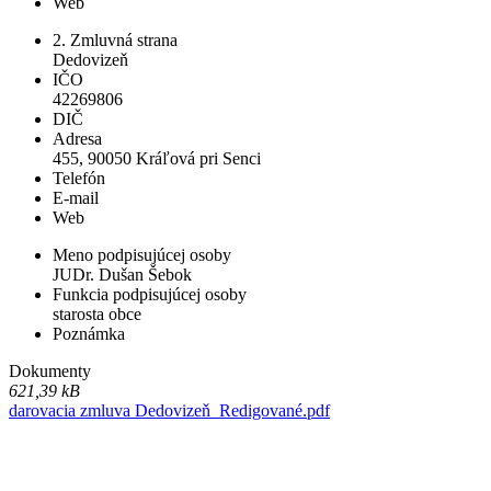
Web
2. Zmluvná strana
Dedovizeň
IČO
42269806
DIČ
Adresa
455, 90050 Kráľová pri Senci
Telefón
E-mail
Web
Meno podpisujúcej osoby
JUDr. Dušan Šebok
Funkcia podpisujúcej osoby
starosta obce
Poznámka
Dokumenty
621,39 kB
darovacia zmluva Dedovizeň_Redigované.pdf