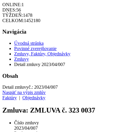
ONLINE:
1
DNES:
56
TÝŽDEŇ:
1478
CELKOM:
1452180
Navigácia
Úvodná stránka
Povinné zverejňovanie
Zmluvy, Faktúry, Objednávky
Zmluvy
Detail zmluvy 2023/04/007
Obsah
Detail zmluvy
č.:
2023/04/007
Naspäť na výpis zmlúv
Faktúry
|
Objednávky
Zmluva: ZMLUVA č. 323 0037
Číslo zmluvy
2023/04/007