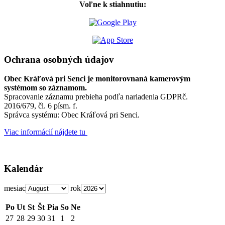
Voľne k stiahnutiu:
Ochrana osobných údajov
Obec Kráľová pri Senci je monitorovnaná kamerovým
systémom so záznamom.
Spracovanie záznamu prebieha podľa nariadenia GDPRč.
2016/679, čl. 6 písm. f.
Správca systému: Obec Kráľová pri Senci.
Viac informácií nájdete tu
Kalendár
mesiac
rok
Po
Ut
St
Št
Pia
So
Ne
27
28
29
30
31
1
2