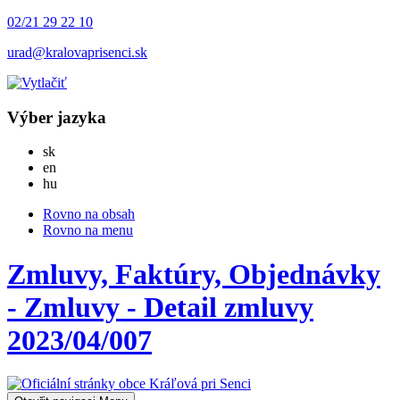
02/21 29 22 10
urad@kralovaprisenci.sk
Výber jazyka
Slovensky
sk
English
en
Magyar
hu
Rovno na obsah
Rovno na menu
Zmluvy, Faktúry, Objednávky
- Zmluvy - Detail zmluvy
2023/04/007