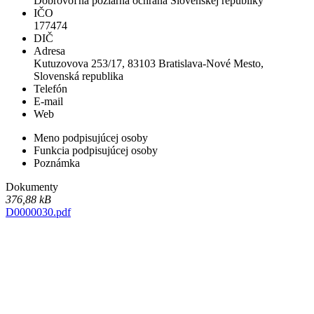
Dobrovoľná požiarna ochrana Slovenskej republiky
IČO
177474
DIČ
Adresa
Kutuzovova 253/17, 83103 Bratislava-Nové Mesto,
Slovenská republika
Telefón
E-mail
Web
Meno podpisujúcej osoby
Funkcia podpisujúcej osoby
Poznámka
Dokumenty
376,88 kB
D0000030.pdf