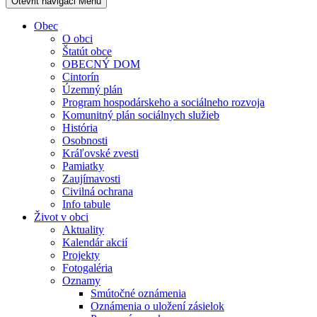
Otevřit navigaci
Menu
Obec
O obci
Štatút obce
OBECNÝ DOM
Cintorín
Územný plán
Program hospodárskeho a sociálneho rozvoja
Komunitný plán sociálnych služieb
História
Osobnosti
Kráľovské zvesti
Pamiatky
Zaujímavosti
Civilná ochrana
Info tabule
Život v obci
Aktuality
Kalendár akcií
Projekty
Fotogaléria
Oznamy
Smútočné oznámenia
Oznámenia o uložení zásielok