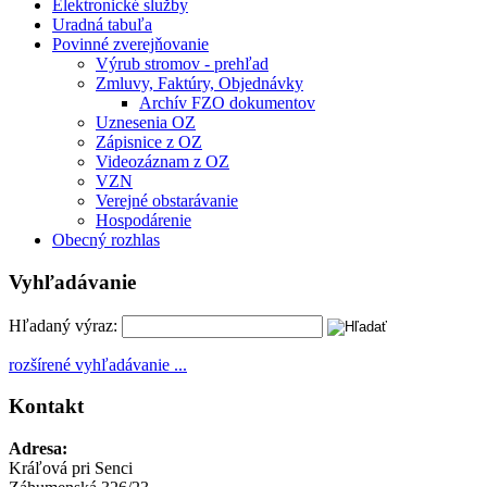
Elektronické služby
Uradná tabuľa
Povinné zverejňovanie
Výrub stromov - prehľad
Zmluvy, Faktúry, Objednávky
Archív FZO dokumentov
Uznesenia OZ
Zápisnice z OZ
Videozáznam z OZ
VZN
Verejné obstarávanie
Hospodárenie
Obecný rozhlas
Vyhľadávanie
Hľadaný výraz:
rozšírené vyhľadávanie ...
Kontakt
Adresa:
Kráľová pri Senci