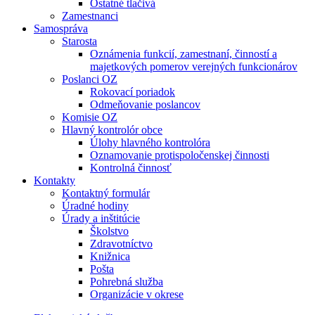
Ostatné tlačivá
Zamestnanci
Samospráva
Starosta
Oznámenia funkcií, zamestnaní, činností a
majetkových pomerov verejných funkcionárov
Poslanci OZ
Rokovací poriadok
Odmeňovanie poslancov
Komisie OZ
Hlavný kontrolór obce
Úlohy hlavného kontrolóra
Oznamovanie protispoločenskej činnosti
Kontrolná činnosť
Kontakty
Kontaktný formulár
Úradné hodiny
Úrady a inštitúcie
Školstvo
Zdravotníctvo
Knižnica
Pošta
Pohrebná služba
Organizácie v okrese