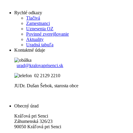
Rychlé odkazy
Tlačivá
Zamestnanci
Uznesenia OZ
Povinné zverejňovanie
Aktuality
Uradná tabuľa
Kontaktné údaje
urad@kralovaprisenci.sk
02 2129 2210
JUDr. Dušan Šebok, starosta obce
Obecný úrad
Kráľová pri Senci
Záhumenská 326/23
90050 Kráľová pri Senci