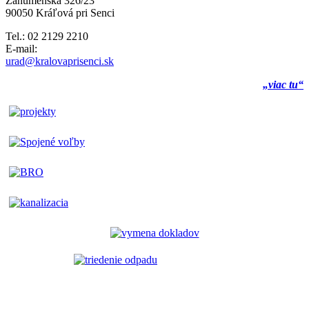
Záhumenská 326/23
90050 Kráľová pri Senci
Tel.: 02 2129 2210
E-mail:
urad@kralovaprisenci.sk
„viac tu“