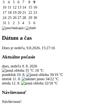
3
4
5
6
7
8
9
10
11
12
13
14
15
16
17
18
19
20
21
22
23
24
25
26
27
28
29
30
31
1
2
3
4
5
6
Dátum a čas
Dnes je
nedeľa
,
9.8.2026
,
15:27:16
Aktuálne počasie
dnes, nedeľa 9. 8. 2026
35 °C
18 °C
pondelok
10. 8.
39/19 °C
utorok
11. 8.
34/22 °C
streda
12. 8.
32/18 °C
Návštevnosť
Návštevnosť: