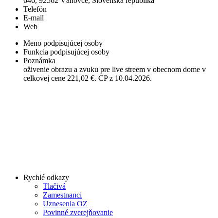
646, 92562 Váhovce, Slovenská republika
Telefón
E-mail
Web
Meno podpisujúcej osoby
Funkcia podpisujúcej osoby
Poznámka
oživenie obrazu a zvuku pre live streem v obecnom dome v
celkovej cene 221,02 €. CP z 10.04.2026.
Rychlé odkazy
Tlačivá
Zamestnanci
Uznesenia OZ
Povinné zverejňovanie