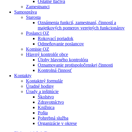
Ostatné tlačivá
Zamestnanci
Samospráva
Starosta
Oznámenia funkcií, zamestnaní, činností a
majetkových pomerov verejných funkcionárov
Poslanci OZ
Rokovací poriadok
Odmeňovanie poslancov
Komisie OZ
Hlavný kontrolór obce
Úlohy hlavného kontrolóra
Oznamovanie protispoločenskej činnosti
Kontrolná činnosť
Kontakty
Kontaktný formulár
Úradné hodiny
Úrady a inštitúcie
Školstvo
Zdravotníctvo
Knižnica
Pošta
Pohrebná služba
Organizácie v okrese