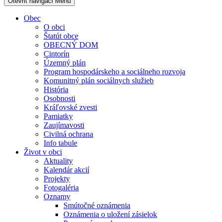
Otevřit navigaci
Menu
Obec
O obci
Štatút obce
OBECNÝ DOM
Cintorín
Územný plán
Program hospodárskeho a sociálneho rozvoja
Komunitný plán sociálnych služieb
História
Osobnosti
Kráľovské zvesti
Pamiatky
Zaujímavosti
Civilná ochrana
Info tabule
Život v obci
Aktuality
Kalendár akcií
Projekty
Fotogaléria
Oznamy
Smútočné oznámenia
Oznámenia o uložení zásielok