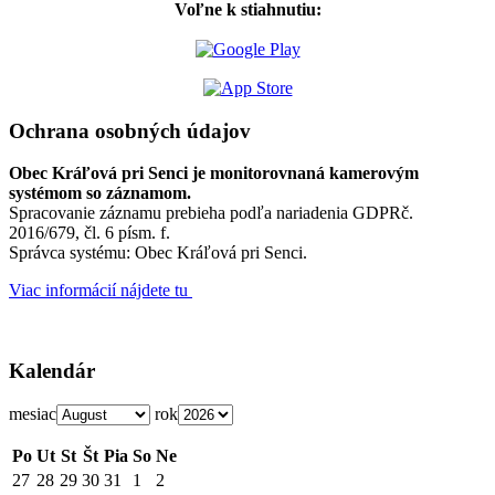
Voľne k stiahnutiu:
Ochrana osobných údajov
Obec Kráľová pri Senci je monitorovnaná kamerovým
systémom so záznamom.
Spracovanie záznamu prebieha podľa nariadenia GDPRč.
2016/679, čl. 6 písm. f.
Správca systému: Obec Kráľová pri Senci.
Viac informácií nájdete tu
Kalendár
mesiac
rok
Po
Ut
St
Št
Pia
So
Ne
27
28
29
30
31
1
2