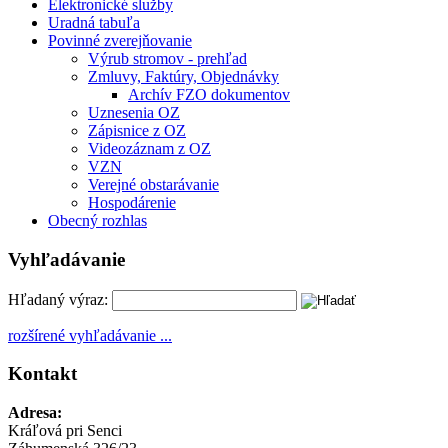
Elektronické služby
Uradná tabuľa
Povinné zverejňovanie
Výrub stromov - prehľad
Zmluvy, Faktúry, Objednávky
Archív FZO dokumentov
Uznesenia OZ
Zápisnice z OZ
Videozáznam z OZ
VZN
Verejné obstarávanie
Hospodárenie
Obecný rozhlas
Vyhľadávanie
Hľadaný výraz:
rozšírené vyhľadávanie ...
Kontakt
Adresa:
Kráľová pri Senci