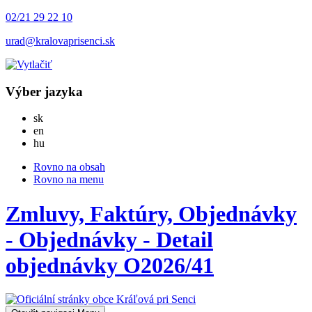
02/21 29 22 10
urad@kralovaprisenci.sk
Výber jazyka
Slovensky
sk
English
en
Magyar
hu
Rovno na obsah
Rovno na menu
Zmluvy, Faktúry, Objednávky
- Objednávky - Detail
objednávky O2026/41