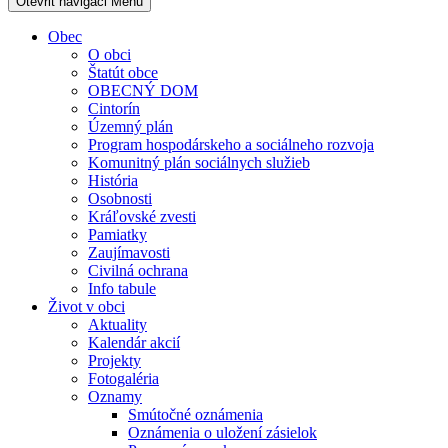
Otevřit navigaci
Menu
Obec
O obci
Štatút obce
OBECNÝ DOM
Cintorín
Územný plán
Program hospodárskeho a sociálneho rozvoja
Komunitný plán sociálnych služieb
História
Osobnosti
Kráľovské zvesti
Pamiatky
Zaujímavosti
Civilná ochrana
Info tabule
Život v obci
Aktuality
Kalendár akcií
Projekty
Fotogaléria
Oznamy
Smútočné oznámenia
Oznámenia o uložení zásielok