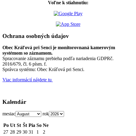
Voľne k stiahnutiu:
Ochrana osobných údajov
Obec Kráľová pri Senci je monitorovnaná kamerovým
systémom so záznamom.
Spracovanie záznamu prebieha podľa nariadenia GDPRč.
2016/679, čl. 6 písm. f.
Správca systému: Obec Kráľová pri Senci.
Viac informácií nájdete tu
Kalendár
mesiac
rok
Po
Ut
St
Št
Pia
So
Ne
27
28
29
30
31
1
2