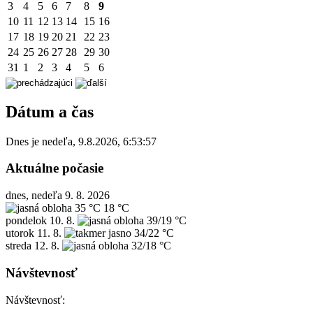
3
4
5
6
7
8
9
10
11
12
13
14
15
16
17
18
19
20
21
22
23
24
25
26
27
28
29
30
31
1
2
3
4
5
6
Dátum a čas
Dnes je
nedeľa
,
9.8.2026
,
6:53:57
Aktuálne počasie
dnes, nedeľa 9. 8. 2026
35 °C
18 °C
pondelok
10. 8.
39/19 °C
utorok
11. 8.
34/22 °C
streda
12. 8.
32/18 °C
Návštevnosť
Návštevnosť: