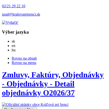
02/21 29 22 10
urad@kralovaprisenci.sk
Výber jazyka
Slovensky
sk
English
en
Magyar
hu
Rovno na obsah
Rovno na menu
Zmluvy, Faktúry, Objednávky
- Objednávky - Detail
objednávky O2026/37