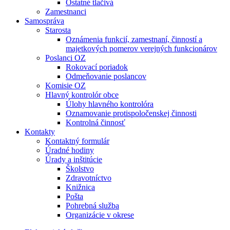
Ostatné tlačivá
Zamestnanci
Samospráva
Starosta
Oznámenia funkcií, zamestnaní, činností a
majetkových pomerov verejných funkcionárov
Poslanci OZ
Rokovací poriadok
Odmeňovanie poslancov
Komisie OZ
Hlavný kontrolór obce
Úlohy hlavného kontrolóra
Oznamovanie protispoločenskej činnosti
Kontrolná činnosť
Kontakty
Kontaktný formulár
Úradné hodiny
Úrady a inštitúcie
Školstvo
Zdravotníctvo
Knižnica
Pošta
Pohrebná služba
Organizácie v okrese