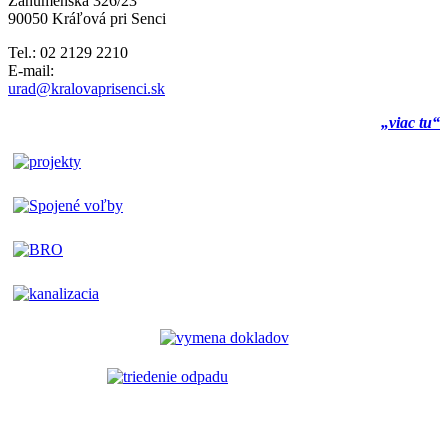
Záhumenská 326/23
90050 Kráľová pri Senci
Tel.: 02 2129 2210
E-mail:
urad@kralovaprisenci.sk
„viac tu“