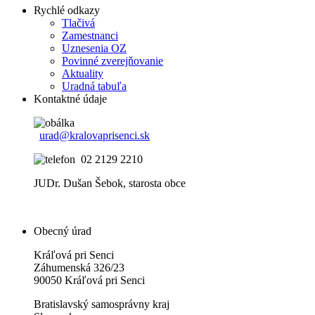
Rychlé odkazy
Tlačivá
Zamestnanci
Uznesenia OZ
Povinné zverejňovanie
Aktuality
Uradná tabuľa
Kontaktné údaje
urad@kralovaprisenci.sk
02 2129 2210
JUDr. Dušan Šebok, starosta obce
Obecný úrad
Kráľová pri Senci
Záhumenská 326/23
90050 Kráľová pri Senci
Bratislavský samosprávny kraj