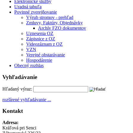
Elektronické služby
Uradná tabuľa
Povinné zverejňovanie
Výrub stromov - prehľad
Zmluvy, Faktúry, Objednávky
Archív FZO dokumentov
Uznesenia OZ
Zápisnice z OZ
Videozáznam z OZ
VZN
Verejné obstarávanie
Hospodárenie
Obecný rozhlas
Vyhľadávanie
Hľadaný výraz:
rozšírené vyhľadávanie ...
Kontakt
Adresa:
Kráľová pri Senci