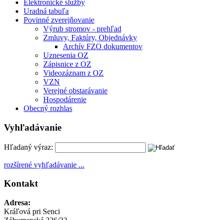
Elektronické služby
Uradná tabuľa
Povinné zverejňovanie
Výrub stromov - prehľad
Zmluvy, Faktúry, Objednávky
Archív FZO dokumentov
Uznesenia OZ
Zápisnice z OZ
Videozáznam z OZ
VZN
Verejné obstarávanie
Hospodárenie
Obecný rozhlas
Vyhľadávanie
Hľadaný výraz:
rozšírené vyhľadávanie ...
Kontakt
Adresa:
Kráľová pri Senci