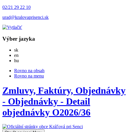
02/21 29 22 10
urad@kralovaprisenci.sk
Výber jazyka
Slovensky
sk
English
en
Magyar
hu
Rovno na obsah
Rovno na menu
Zmluvy, Faktúry, Objednávky
- Objednávky - Detail
objednávky O2026/36