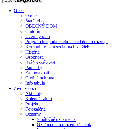
Otevřit navigaci
Menu
Obec
O obci
Štatút obce
OBECNÝ DOM
Cintorín
Územný plán
Program hospodárskeho a sociálneho rozvoja
Komunitný plán sociálnych služieb
História
Osobnosti
Kráľovské zvesti
Pamiatky
Zaujímavosti
Civilná ochrana
Info tabule
Život v obci
Aktuality
Kalendár akcií
Projekty
Fotogaléria
Oznamy
Smútočné oznámenia
Oznámenia o uložení zásielok