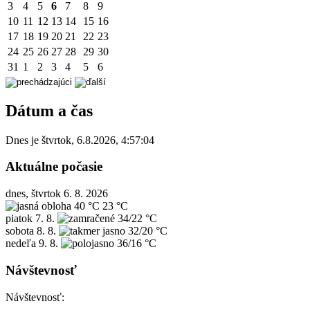
3
4
5
6
7
8
9
10
11
12
13
14
15
16
17
18
19
20
21
22
23
24
25
26
27
28
29
30
31
1
2
3
4
5
6
Dátum a čas
Dnes je
štvrtok
,
6.8.2026
,
4:57:04
Aktuálne počasie
dnes, štvrtok 6. 8. 2026
40 °C
23 °C
piatok
7. 8.
34/22 °C
sobota
8. 8.
32/20 °C
nedeľa
9. 8.
36/16 °C
Návštevnosť
Návštevnosť: