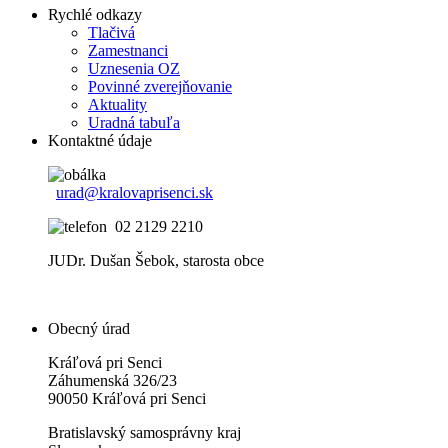
Rychlé odkazy
Tlačivá
Zamestnanci
Uznesenia OZ
Povinné zverejňovanie
Aktuality
Uradná tabuľa
Kontaktné údaje
urad@kralovaprisenci.sk
02 2129 2210
JUDr. Dušan Šebok, starosta obce
Obecný úrad
Kráľová pri Senci
Záhumenská 326/23
90050 Kráľová pri Senci
Bratislavský samosprávny kraj