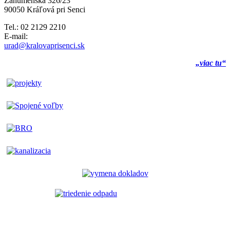
Záhumenská 326/23
90050 Kráľová pri Senci
Tel.: 02 2129 2210
E-mail:
urad@kralovaprisenci.sk
„viac tu“