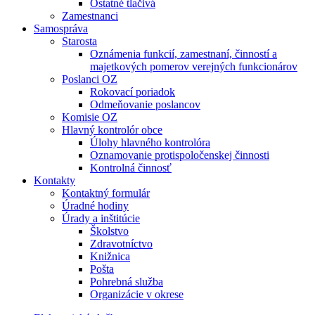
Ostatné tlačivá
Zamestnanci
Samospráva
Starosta
Oznámenia funkcií, zamestnaní, činností a
majetkových pomerov verejných funkcionárov
Poslanci OZ
Rokovací poriadok
Odmeňovanie poslancov
Komisie OZ
Hlavný kontrolór obce
Úlohy hlavného kontrolóra
Oznamovanie protispoločenskej činnosti
Kontrolná činnosť
Kontakty
Kontaktný formulár
Úradné hodiny
Úrady a inštitúcie
Školstvo
Zdravotníctvo
Knižnica
Pošta
Pohrebná služba
Organizácie v okrese