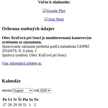
Voľne k stiahnutiu:
Ochrana osobných údajov
Obec Kráľová pri Senci je monitorovnaná kamerovým
systémom so záznamom.
Spracovanie záznamu prebieha podľa nariadenia GDPRč.
2016/679, čl. 6 písm. f.
Správca systému: Obec Kráľová pri Senci.
Viac informácií nájdete tu
Kalendár
mesiac
rok
Po
Ut
St
Št
Pia
So
Ne
27
28
29
30
31
1
2