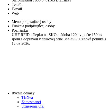
Staromestská 7830/3, 81103 Bratislava
Telefón
E-mail
Web
Meno podpisujúcej osoby
Funkcia podpisujúcej osoby
Poznámka
UHF RFID nálepku na ZKO, nádoba 120 l v počte 150 ks
spolu s dopravou v celkovej cene 344,49 €. Cenová ponuka z
12.03.2026.
Rychlé odkazy
Tlačivá
Zamestnanci
Uznesenia OZ