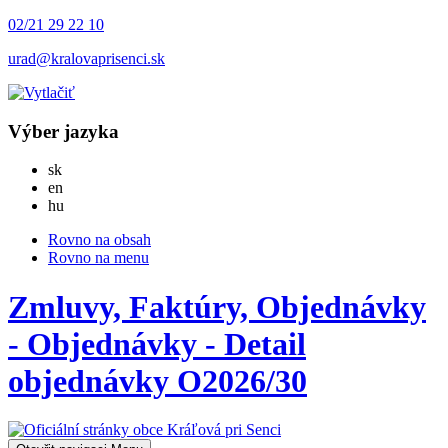
02/21 29 22 10
urad@kralovaprisenci.sk
Výber jazyka
Slovensky
sk
English
en
Magyar
hu
Rovno na obsah
Rovno na menu
Zmluvy, Faktúry, Objednávky
- Objednávky - Detail
objednávky O2026/30