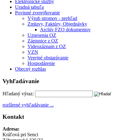
Elektronické služby
Uradná tabuľa
Povinné zverejňovanie
Výrub stromov - prehľad
Zmluvy, Faktúry, Objednávky
Archív FZO dokumentov
Uznesenia OZ
Zápisnice z OZ
Videozáznam z OZ
VZN
Verejné obstarávanie
Hospodárenie
Obecný rozhlas
Vyhľadávanie
Hľadaný výraz:
rozšírené vyhľadávanie ...
Kontakt
Adresa:
Kráľová pri Senci