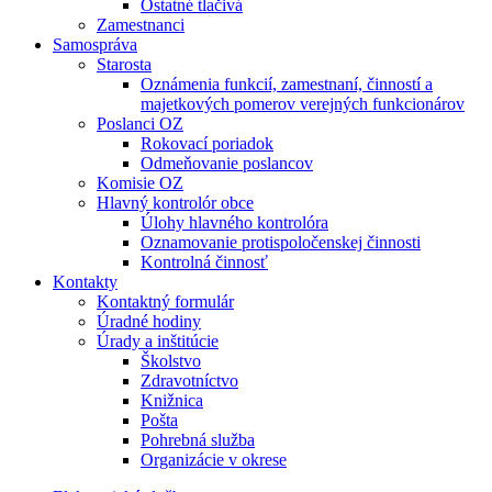
Ostatné tlačivá
Zamestnanci
Samospráva
Starosta
Oznámenia funkcií, zamestnaní, činností a
majetkových pomerov verejných funkcionárov
Poslanci OZ
Rokovací poriadok
Odmeňovanie poslancov
Komisie OZ
Hlavný kontrolór obce
Úlohy hlavného kontrolóra
Oznamovanie protispoločenskej činnosti
Kontrolná činnosť
Kontakty
Kontaktný formulár
Úradné hodiny
Úrady a inštitúcie
Školstvo
Zdravotníctvo
Knižnica
Pošta
Pohrebná služba
Organizácie v okrese