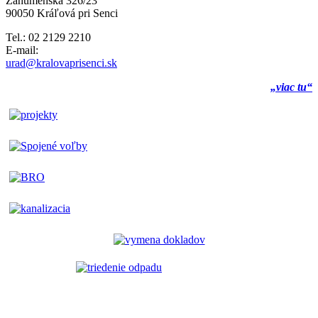
Záhumenská 326/23
90050 Kráľová pri Senci
Tel.: 02 2129 2210
E-mail:
urad@kralovaprisenci.sk
„viac tu“