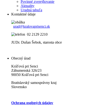
Povinné zverejňovanie
Aktuality
Uradná tabuľa
Kontaktné údaje
urad@kralovaprisenci.sk
02 2129 2210
JUDr. Dušan Šebok, starosta obce
Obecný úrad
Kráľová pri Senci
Záhumenská 326/23
90050 Kráľová pri Senci
Bratislavský samosprávny kraj
Slovensko
Ochrana osobných údajov