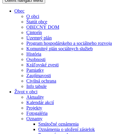
Otevřit navigaci
Menu
Obec
O obci
Štatút obce
OBECNÝ DOM
Cintorín
Územný plán
Program hospodárskeho a sociálneho rozvoja
Komunitný plán sociálnych služieb
História
Osobnosti
Kráľovské zvesti
Pamiatky
Zaujímavosti
Civilná ochrana
Info tabule
Život v obci
Aktuality
Kalendár akcií
Projekty
Fotogaléria
Oznamy
Smútočné oznámenia
Oznámenia o uložení zásielok