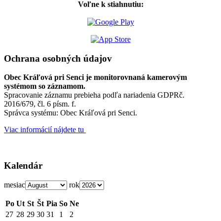
Voľne k stiahnutiu:
Ochrana osobných údajov
Obec Kráľová pri Senci je monitorovnaná kamerovým
systémom so záznamom.
Spracovanie záznamu prebieha podľa nariadenia GDPRč.
2016/679, čl. 6 písm. f.
Správca systému: Obec Kráľová pri Senci.
Viac informácií nájdete tu
Kalendár
mesiac
rok
Po
Ut
St
Št
Pia
So
Ne
27
28
29
30
31
1
2