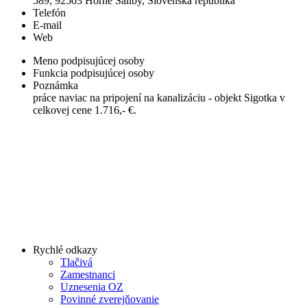
589, 92503 Horné Saliby, Slovenská republika
Telefón
E-mail
Web
Meno podpisujúcej osoby
Funkcia podpisujúcej osoby
Poznámka
práce naviac na pripojení na kanalizáciu - objekt Sigotka v
celkovej cene 1.716,- €.
Rychlé odkazy
Tlačivá
Zamestnanci
Uznesenia OZ
Povinné zverejňovanie