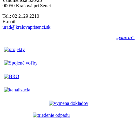
Záhumenská 326/23
90050 Kráľová pri Senci
Tel.: 02 2129 2210
E-mail:
urad@kralovaprisenci.sk
„viac tu“