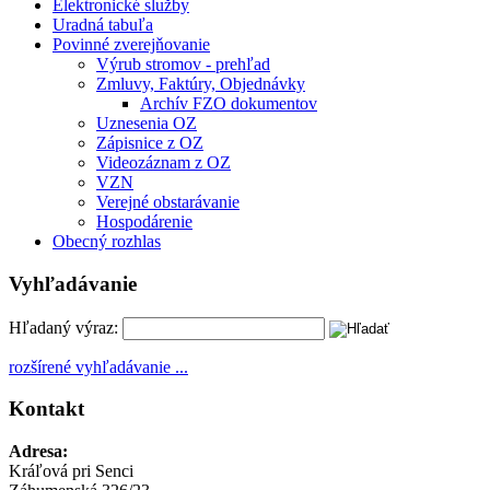
Elektronické služby
Uradná tabuľa
Povinné zverejňovanie
Výrub stromov - prehľad
Zmluvy, Faktúry, Objednávky
Archív FZO dokumentov
Uznesenia OZ
Zápisnice z OZ
Videozáznam z OZ
VZN
Verejné obstarávanie
Hospodárenie
Obecný rozhlas
Vyhľadávanie
Hľadaný výraz:
rozšírené vyhľadávanie ...
Kontakt
Adresa:
Kráľová pri Senci