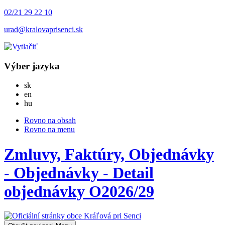
02/21 29 22 10
urad@kralovaprisenci.sk
Výber jazyka
Slovensky
sk
English
en
Magyar
hu
Rovno na obsah
Rovno na menu
Zmluvy, Faktúry, Objednávky
- Objednávky - Detail
objednávky O2026/29