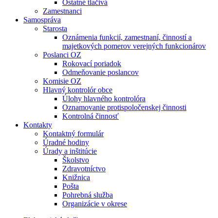
Ostatné tlačivá
Zamestnanci
Samospráva
Starosta
Oznámenia funkcií, zamestnaní, činností a
majetkových pomerov verejných funkcionárov
Poslanci OZ
Rokovací poriadok
Odmeňovanie poslancov
Komisie OZ
Hlavný kontrolór obce
Úlohy hlavného kontrolóra
Oznamovanie protispoločenskej činnosti
Kontrolná činnosť
Kontakty
Kontaktný formulár
Úradné hodiny
Úrady a inštitúcie
Školstvo
Zdravotníctvo
Knižnica
Pošta
Pohrebná služba
Organizácie v okrese