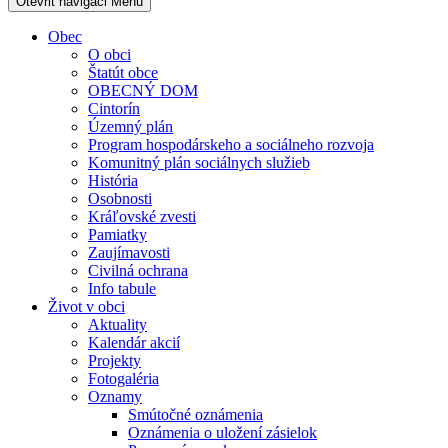
Otevřit navigaci
Menu
Obec
O obci
Štatút obce
OBECNÝ DOM
Cintorín
Územný plán
Program hospodárskeho a sociálneho rozvoja
Komunitný plán sociálnych služieb
História
Osobnosti
Kráľovské zvesti
Pamiatky
Zaujímavosti
Civilná ochrana
Info tabule
Život v obci
Aktuality
Kalendár akcií
Projekty
Fotogaléria
Oznamy
Smútočné oznámenia
Oznámenia o uložení zásielok