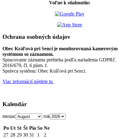
Voľne k stiahnutiu:
Ochrana osobných údajov
Obec Kráľová pri Senci je monitorovnaná kamerovým
systémom so záznamom.
Spracovanie záznamu prebieha podľa nariadenia GDPRč.
2016/679, čl. 6 písm. f.
Správca systému: Obec Kráľová pri Senci.
Viac informácií nájdete tu
Kalendár
mesiac
rok
Po
Ut
St
Št
Pia
So
Ne
27
28
29
30
31
1
2