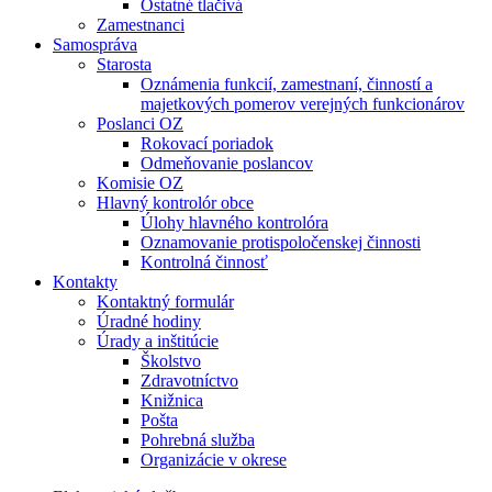
Ostatné tlačivá
Zamestnanci
Samospráva
Starosta
Oznámenia funkcií, zamestnaní, činností a
majetkových pomerov verejných funkcionárov
Poslanci OZ
Rokovací poriadok
Odmeňovanie poslancov
Komisie OZ
Hlavný kontrolór obce
Úlohy hlavného kontrolóra
Oznamovanie protispoločenskej činnosti
Kontrolná činnosť
Kontakty
Kontaktný formulár
Úradné hodiny
Úrady a inštitúcie
Školstvo
Zdravotníctvo
Knižnica
Pošta
Pohrebná služba
Organizácie v okrese