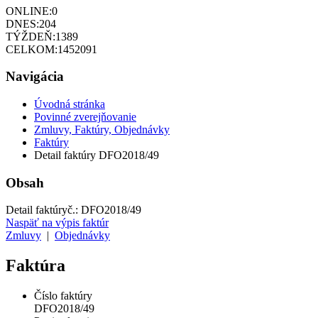
ONLINE:
0
DNES:
204
TÝŽDEŇ:
1389
CELKOM:
1452091
Navigácia
Úvodná stránka
Povinné zverejňovanie
Zmluvy, Faktúry, Objednávky
Faktúry
Detail faktúry DFO2018/49
Obsah
Detail faktúry
č.:
DFO2018/49
Naspäť na výpis faktúr
Zmluvy
|
Objednávky
Faktúra
Číslo faktúry
DFO2018/49