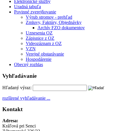
Elektronické služby
Uradná tabuľa
Povinné zverejňovanie
Výrub stromov - prehľad
Zmluvy, Faktúry, Objednávky
Archív FZO dokumentov
Uznesenia OZ
Zápisnice z OZ
Videozáznam z OZ
VZN
Verejné obstarávanie
Hospodárenie
Obecný rozhlas
Vyhľadávanie
Hľadaný výraz:
rozšírené vyhľadávanie ...
Kontakt
Adresa:
Kráľová pri Senci