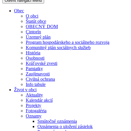
Otevřit navigaci
Menu
Obec
O obci
Štatút obce
OBECNÝ DOM
Cintorín
Územný plán
Program hospodárskeho a sociálneho rozvoja
Komunitný plán sociálnych služieb
História
Osobnosti
Kráľovské zvesti
Pamiatky
Zaujímavosti
Civilná ochrana
Info tabule
Život v obci
Aktuality
Kalendár akcií
Projekty
Fotogaléria
Oznamy
Smútočné oznámenia
Oznámenia o uložení zásielok