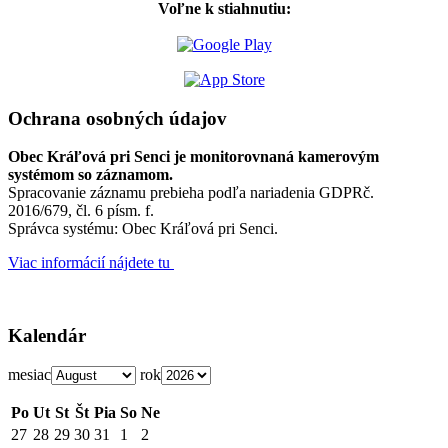
Voľne k stiahnutiu:
Ochrana osobných údajov
Obec Kráľová pri Senci je monitorovnaná kamerovým
systémom so záznamom.
Spracovanie záznamu prebieha podľa nariadenia GDPRč.
2016/679, čl. 6 písm. f.
Správca systému: Obec Kráľová pri Senci.
Viac informácií nájdete tu
Kalendár
mesiac
rok
Po
Ut
St
Št
Pia
So
Ne
27
28
29
30
31
1
2