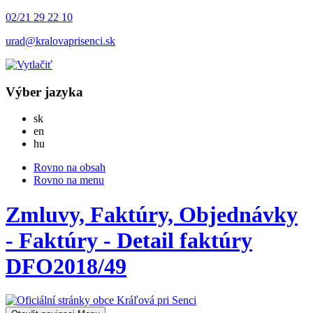
02/21 29 22 10
urad@kralovaprisenci.sk
Výber jazyka
Slovensky
sk
English
en
Magyar
hu
Rovno na obsah
Rovno na menu
Zmluvy, Faktúry, Objednávky
- Faktúry - Detail faktúry
DFO2018/49