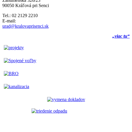
Záhumenská 326/23
90050 Kráľová pri Senci
Tel.: 02 2129 2210
E-mail:
urad@kralovaprisenci.sk
„viac tu“