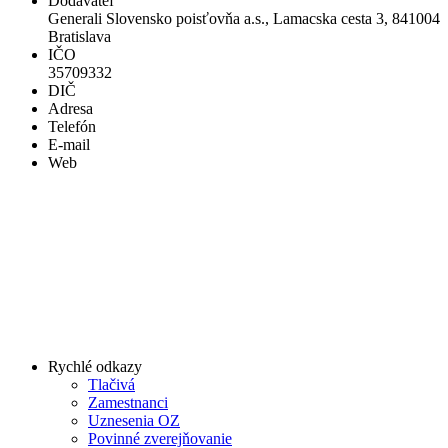
Dodávateľ
Generali Slovensko poisťovňa a.s., Lamacska cesta 3, 841004
Bratislava
IČO
35709332
DIČ
Adresa
Telefón
E-mail
Web
Rychlé odkazy
Tlačivá
Zamestnanci
Uznesenia OZ
Povinné zverejňovanie