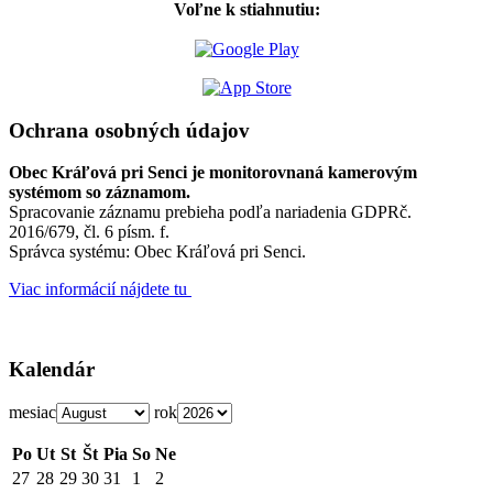
Voľne k stiahnutiu:
Ochrana osobných údajov
Obec Kráľová pri Senci je monitorovnaná kamerovým
systémom so záznamom.
Spracovanie záznamu prebieha podľa nariadenia GDPRč.
2016/679, čl. 6 písm. f.
Správca systému: Obec Kráľová pri Senci.
Viac informácií nájdete tu
Kalendár
mesiac
rok
Po
Ut
St
Št
Pia
So
Ne
27
28
29
30
31
1
2