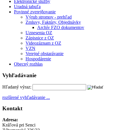
Elektronické služby
Uradná tabuľa
Povinné zverejňovanie
Výrub stromov - prehľad
Zmluvy, Faktúry, Objednávky
Archív FZO dokumentov
Uznesenia OZ
Zápisnice z OZ
Videozáznam z OZ
VZN
Verejné obstarávanie
Hospodárenie
Obecný rozhlas
Vyhľadávanie
Hľadaný výraz:
rozšírené vyhľadávanie ...
Kontakt
Adresa:
Kráľová pri Senci