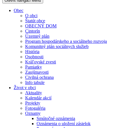
Otevřit navigaci
Menu
Obec
O obci
Štatút obce
OBECNÝ DOM
Cintorín
Územný plán
Program hospodárskeho a sociálneho rozvoja
Komunitný plán sociálnych služieb
História
Osobnosti
Kráľovské zvesti
Pamiatky
Zaujímavosti
Civilná ochrana
Info tabule
Život v obci
Aktuality
Kalendár akcií
Projekty
Fotogaléria
Oznamy
Smútočné oznámenia
Oznámenia o uložení zásielok