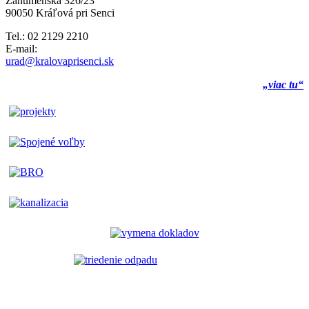
Záhumenská 326/23
90050 Kráľová pri Senci
Tel.: 02 2129 2210
E-mail:
urad@kralovaprisenci.sk
„viac tu“