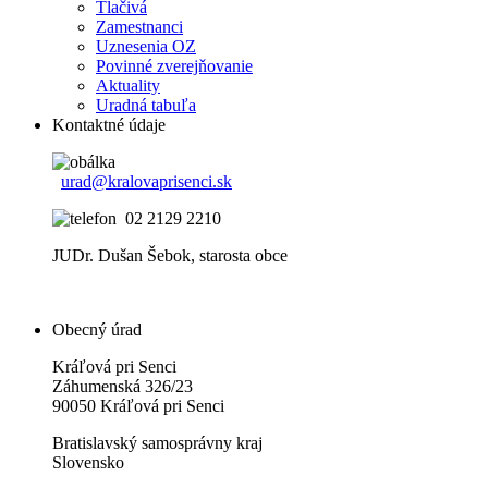
Tlačivá
Zamestnanci
Uznesenia OZ
Povinné zverejňovanie
Aktuality
Uradná tabuľa
Kontaktné údaje
urad@kralovaprisenci.sk
02 2129 2210
JUDr. Dušan Šebok, starosta obce
Obecný úrad
Kráľová pri Senci
Záhumenská 326/23
90050 Kráľová pri Senci
Bratislavský samosprávny kraj
Slovensko