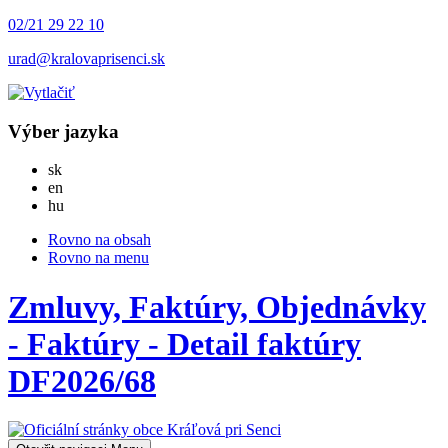
02/21 29 22 10
urad@kralovaprisenci.sk
Výber jazyka
Slovensky
sk
English
en
Magyar
hu
Rovno na obsah
Rovno na menu
Zmluvy, Faktúry, Objednávky
- Faktúry - Detail faktúry
DF2026/68