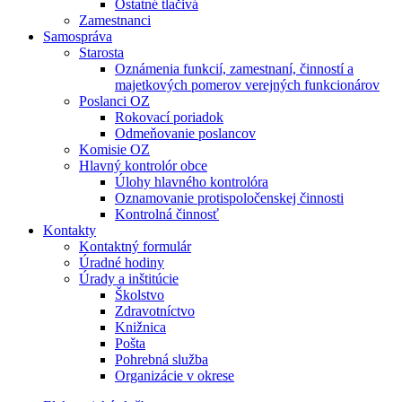
Ostatné tlačivá
Zamestnanci
Samospráva
Starosta
Oznámenia funkcií, zamestnaní, činností a
majetkových pomerov verejných funkcionárov
Poslanci OZ
Rokovací poriadok
Odmeňovanie poslancov
Komisie OZ
Hlavný kontrolór obce
Úlohy hlavného kontrolóra
Oznamovanie protispoločenskej činnosti
Kontrolná činnosť
Kontakty
Kontaktný formulár
Úradné hodiny
Úrady a inštitúcie
Školstvo
Zdravotníctvo
Knižnica
Pošta
Pohrebná služba
Organizácie v okrese