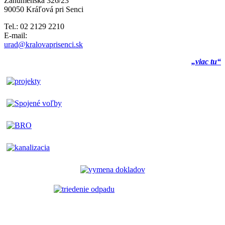
Záhumenská 326/23
90050 Kráľová pri Senci
Tel.: 02 2129 2210
E-mail:
urad@kralovaprisenci.sk
„viac tu“