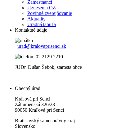
Zamestnanci
Uznesenia OZ
Povinné zverejňovanie
Aktuality
Uradná tabuľa
Kontaktné údaje
urad@kralovaprisenci.sk
02 2129 2210
JUDr. Dušan Šebok, starosta obce
Obecný úrad
Kráľová pri Senci
Záhumenská 326/23
90050 Kráľová pri Senci
Bratislavský samosprávny kraj
Slovensko