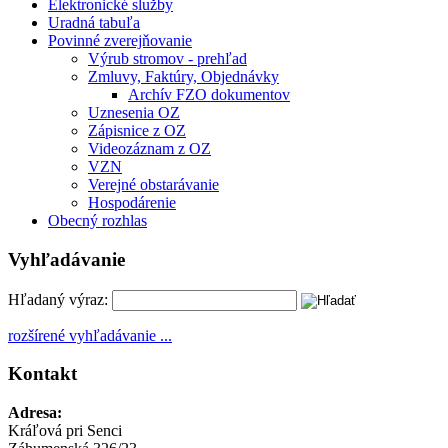
Elektronické služby
Uradná tabuľa
Povinné zverejňovanie
Výrub stromov - prehľad
Zmluvy, Faktúry, Objednávky
Archív FZO dokumentov
Uznesenia OZ
Zápisnice z OZ
Videozáznam z OZ
VZN
Verejné obstarávanie
Hospodárenie
Obecný rozhlas
Vyhľadávanie
Hľadaný výraz:
rozšírené vyhľadávanie ...
Kontakt
Adresa:
Kráľová pri Senci