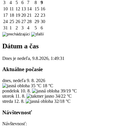
3
4
5
6
7
8
9
10
11
12
13
14
15
16
17
18
19
20
21
22
23
24
25
26
27
28
29
30
31
1
2
3
4
5
6
Dátum a čas
Dnes je
nedeľa
,
9.8.2026
,
1:49:31
Aktuálne počasie
dnes, nedeľa 9. 8. 2026
35 °C
18 °C
pondelok
10. 8.
39/19 °C
utorok
11. 8.
34/22 °C
streda
12. 8.
32/18 °C
Návštevnosť
Návštevnosť: