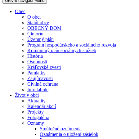
Otevřit navigaci
Menu
Obec
O obci
Štatút obce
OBECNÝ DOM
Cintorín
Územný plán
Program hospodárskeho a sociálneho rozvoja
Komunitný plán sociálnych služieb
História
Osobnosti
Kráľovské zvesti
Pamiatky
Zaujímavosti
Civilná ochrana
Info tabule
Život v obci
Aktuality
Kalendár akcií
Projekty
Fotogaléria
Oznamy
Smútočné oznámenia
Oznámenia o uložení zásielok