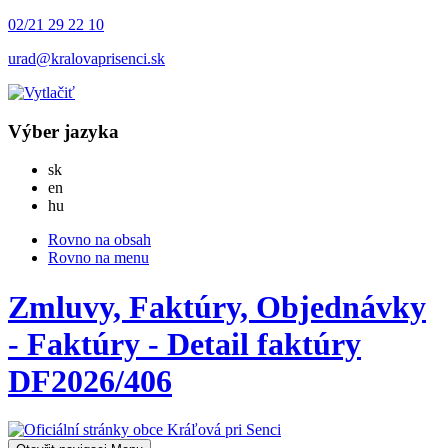
02/21 29 22 10
urad@kralovaprisenci.sk
Výber jazyka
Slovensky
sk
English
en
Magyar
hu
Rovno na obsah
Rovno na menu
Zmluvy, Faktúry, Objednávky
- Faktúry - Detail faktúry
DF2026/406