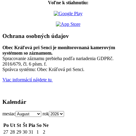
Voľne k stiahnutiu:
Ochrana osobných údajov
Obec Kráľová pri Senci je monitorovnaná kamerovým
systémom so záznamom.
Spracovanie záznamu prebieha podľa nariadenia GDPRč.
2016/679, čl. 6 písm. f.
Správca systému: Obec Kráľová pri Senci.
Viac informácií nájdete tu
Kalendár
mesiac
rok
Po
Ut
St
Št
Pia
So
Ne
27
28
29
30
31
1
2