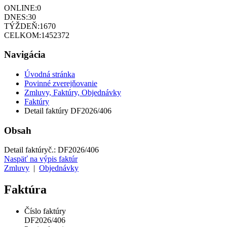
ONLINE:
0
DNES:
30
TÝŽDEŇ:
1670
CELKOM:
1452372
Navigácia
Úvodná stránka
Povinné zverejňovanie
Zmluvy, Faktúry, Objednávky
Faktúry
Detail faktúry DF2026/406
Obsah
Detail faktúry
č.:
DF2026/406
Naspäť na výpis faktúr
Zmluvy
|
Objednávky
Faktúra
Číslo faktúry
DF2026/406