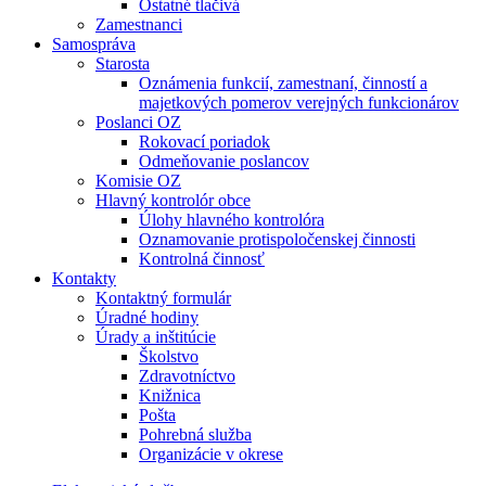
Ostatné tlačivá
Zamestnanci
Samospráva
Starosta
Oznámenia funkcií, zamestnaní, činností a
majetkových pomerov verejných funkcionárov
Poslanci OZ
Rokovací poriadok
Odmeňovanie poslancov
Komisie OZ
Hlavný kontrolór obce
Úlohy hlavného kontrolóra
Oznamovanie protispoločenskej činnosti
Kontrolná činnosť
Kontakty
Kontaktný formulár
Úradné hodiny
Úrady a inštitúcie
Školstvo
Zdravotníctvo
Knižnica
Pošta
Pohrebná služba
Organizácie v okrese