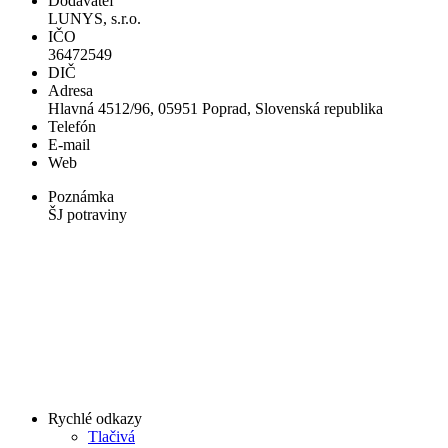
Dodávateľ
LUNYS, s.r.o.
IČO
36472549
DIČ
Adresa
Hlavná 4512/96, 05951 Poprad, Slovenská republika
Telefón
E-mail
Web
Poznámka
ŠJ potraviny
Rychlé odkazy
Tlačivá