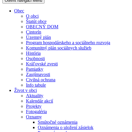
Otevřit navigaci
Menu
Obec
O obci
Štatút obce
OBECNÝ DOM
Cintorín
Územný plán
Program hospodárskeho a sociálneho rozvoja
Komunitný plán sociálnych služieb
História
Osobnosti
Kráľovské zvesti
Pamiatky
Zaujímavosti
Civilná ochrana
Info tabule
Život v obci
Aktuality
Kalendár akcií
Projekty
Fotogaléria
Oznamy
Smútočné oznámenia
Oznámenia o uložení zásielok