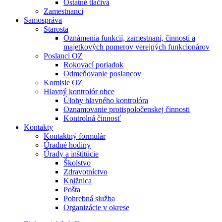
Ostatné tlačivá
Zamestnanci
Samospráva
Starosta
Oznámenia funkcií, zamestnaní, činností a
majetkových pomerov verejných funkcionárov
Poslanci OZ
Rokovací poriadok
Odmeňovanie poslancov
Komisie OZ
Hlavný kontrolór obce
Úlohy hlavného kontrolóra
Oznamovanie protispoločenskej činnosti
Kontrolná činnosť
Kontakty
Kontaktný formulár
Úradné hodiny
Úrady a inštitúcie
Školstvo
Zdravotníctvo
Knižnica
Pošta
Pohrebná služba
Organizácie v okrese