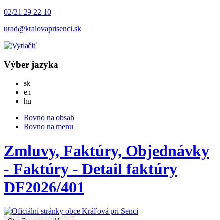
02/21 29 22 10
urad@kralovaprisenci.sk
Výber jazyka
Slovensky
sk
English
en
Magyar
hu
Rovno na obsah
Rovno na menu
Zmluvy, Faktúry, Objednávky
- Faktúry - Detail faktúry
DF2026/401