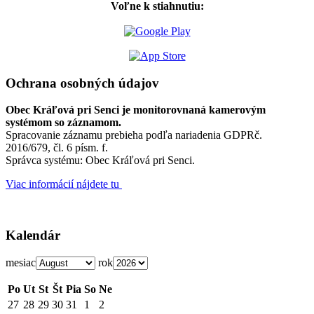
Voľne k stiahnutiu:
Ochrana osobných údajov
Obec Kráľová pri Senci je monitorovnaná kamerovým
systémom so záznamom.
Spracovanie záznamu prebieha podľa nariadenia GDPRč.
2016/679, čl. 6 písm. f.
Správca systému: Obec Kráľová pri Senci.
Viac informácií nájdete tu
Kalendár
mesiac
rok
Po
Ut
St
Št
Pia
So
Ne
27
28
29
30
31
1
2