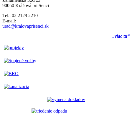
Záhumenská 326/23
90050 Kráľová pri Senci
Tel.: 02 2129 2210
E-mail:
urad@kralovaprisenci.sk
„viac tu“