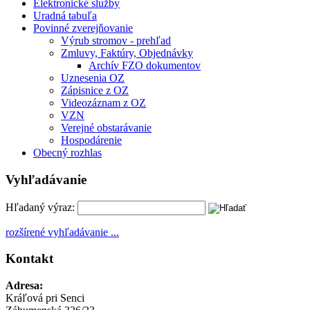
Elektronické služby
Uradná tabuľa
Povinné zverejňovanie
Výrub stromov - prehľad
Zmluvy, Faktúry, Objednávky
Archív FZO dokumentov
Uznesenia OZ
Zápisnice z OZ
Videozáznam z OZ
VZN
Verejné obstarávanie
Hospodárenie
Obecný rozhlas
Vyhľadávanie
Hľadaný výraz:
rozšírené vyhľadávanie ...
Kontakt
Adresa:
Kráľová pri Senci