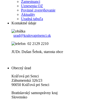
Zamestnanci
Uznesenia OZ
Povinné zverejňovanie
Aktuality
Uradná tabuľa
Kontaktné údaje
urad@kralovaprisenci.sk
02 2129 2210
JUDr. Dušan Šebok, starosta obce
Obecný úrad
Kráľová pri Senci
Záhumenská 326/23
90050 Kráľová pri Senci
Bratislavský samosprávny kraj
Slovensko