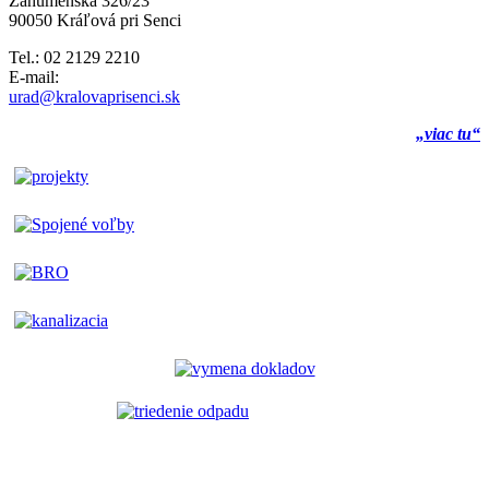
Záhumenská 326/23
90050 Kráľová pri Senci
Tel.: 02 2129 2210
E-mail:
urad@kralovaprisenci.sk
„viac tu“