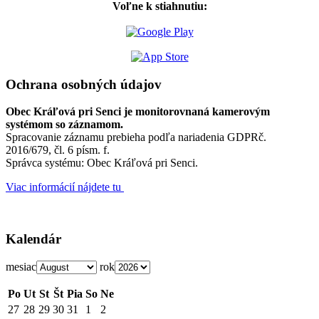
Voľne k stiahnutiu:
Ochrana osobných údajov
Obec Kráľová pri Senci je monitorovnaná kamerovým
systémom so záznamom.
Spracovanie záznamu prebieha podľa nariadenia GDPRč.
2016/679, čl. 6 písm. f.
Správca systému: Obec Kráľová pri Senci.
Viac informácií nájdete tu
Kalendár
mesiac
rok
Po
Ut
St
Št
Pia
So
Ne
27
28
29
30
31
1
2