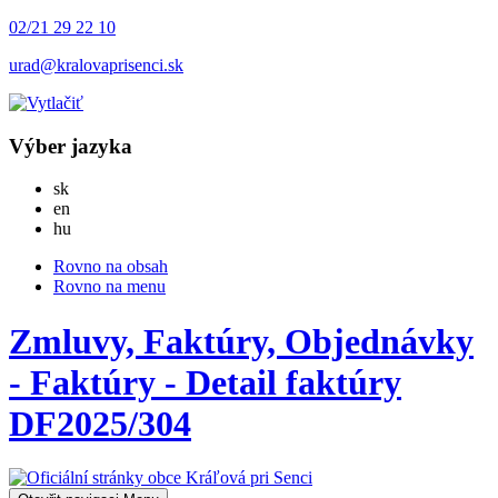
02/21 29 22 10
urad@kralovaprisenci.sk
Výber jazyka
Slovensky
sk
English
en
Magyar
hu
Rovno na obsah
Rovno na menu
Zmluvy, Faktúry, Objednávky
- Faktúry - Detail faktúry
DF2025/304