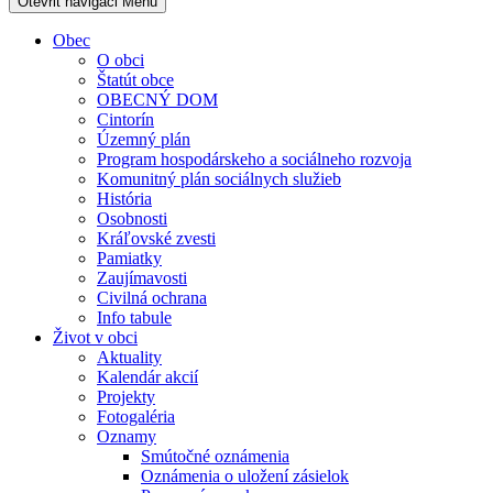
Otevřit navigaci
Menu
Obec
O obci
Štatút obce
OBECNÝ DOM
Cintorín
Územný plán
Program hospodárskeho a sociálneho rozvoja
Komunitný plán sociálnych služieb
História
Osobnosti
Kráľovské zvesti
Pamiatky
Zaujímavosti
Civilná ochrana
Info tabule
Život v obci
Aktuality
Kalendár akcií
Projekty
Fotogaléria
Oznamy
Smútočné oznámenia
Oznámenia o uložení zásielok