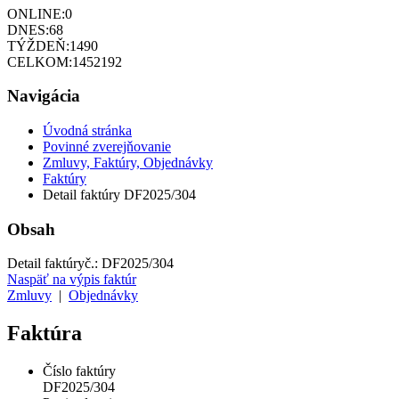
ONLINE:
0
DNES:
68
TÝŽDEŇ:
1490
CELKOM:
1452192
Navigácia
Úvodná stránka
Povinné zverejňovanie
Zmluvy, Faktúry, Objednávky
Faktúry
Detail faktúry DF2025/304
Obsah
Detail faktúry
č.:
DF2025/304
Naspäť na výpis faktúr
Zmluvy
|
Objednávky
Faktúra
Číslo faktúry
DF2025/304