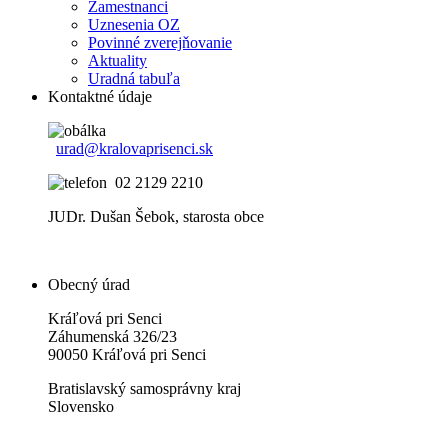
Zamestnanci
Uznesenia OZ
Povinné zverejňovanie
Aktuality
Uradná tabuľa
Kontaktné údaje
urad@kralovaprisenci.sk
02 2129 2210
JUDr. Dušan Šebok, starosta obce
Obecný úrad
Kráľová pri Senci
Záhumenská 326/23
90050 Kráľová pri Senci
Bratislavský samosprávny kraj
Slovensko