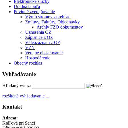
Elektronické služby
Uradná tabuľa
Povinné zverejňovanie
Výrub stromov - prehľad
Zmluvy, Faktúry, Objednávky
Archív FZO dokumentov
Uznesenia OZ
Zápisnice z OZ
Videozáznam z OZ
VZN
Verejné obstarávanie
Hospodárenie
Obecný rozhlas
Vyhľadávanie
Hľadaný výraz:
rozšírené vyhľadávanie ...
Kontakt
Adresa:
Kráľová pri Senci