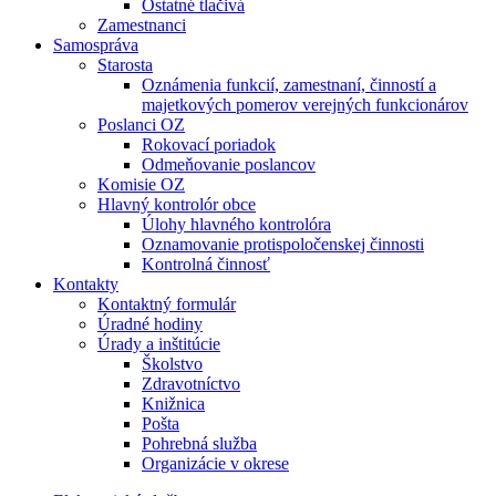
Ostatné tlačivá
Zamestnanci
Samospráva
Starosta
Oznámenia funkcií, zamestnaní, činností a
majetkových pomerov verejných funkcionárov
Poslanci OZ
Rokovací poriadok
Odmeňovanie poslancov
Komisie OZ
Hlavný kontrolór obce
Úlohy hlavného kontrolóra
Oznamovanie protispoločenskej činnosti
Kontrolná činnosť
Kontakty
Kontaktný formulár
Úradné hodiny
Úrady a inštitúcie
Školstvo
Zdravotníctvo
Knižnica
Pošta
Pohrebná služba
Organizácie v okrese