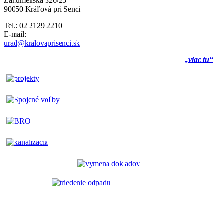
Záhumenská 326/23
90050 Kráľová pri Senci
Tel.: 02 2129 2210
E-mail:
urad@kralovaprisenci.sk
„viac tu“