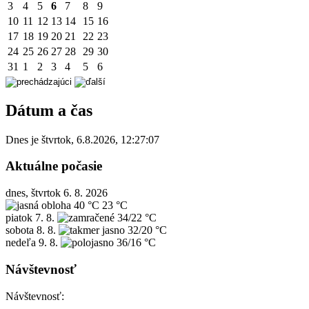
3
4
5
6
7
8
9
10
11
12
13
14
15
16
17
18
19
20
21
22
23
24
25
26
27
28
29
30
31
1
2
3
4
5
6
Dátum a čas
Dnes je
štvrtok
,
6.8.2026
,
12:27:07
Aktuálne počasie
dnes, štvrtok 6. 8. 2026
40 °C
23 °C
piatok
7. 8.
34/22 °C
sobota
8. 8.
32/20 °C
nedeľa
9. 8.
36/16 °C
Návštevnosť
Návštevnosť: