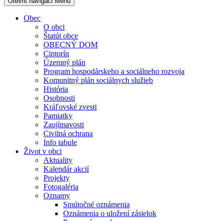
Otevřit navigaci
Menu
Obec
O obci
Štatút obce
OBECNÝ DOM
Cintorín
Územný plán
Program hospodárskeho a sociálneho rozvoja
Komunitný plán sociálnych služieb
História
Osobnosti
Kráľovské zvesti
Pamiatky
Zaujímavosti
Civilná ochrana
Info tabule
Život v obci
Aktuality
Kalendár akcií
Projekty
Fotogaléria
Oznamy
Smútočné oznámenia
Oznámenia o uložení zásielok