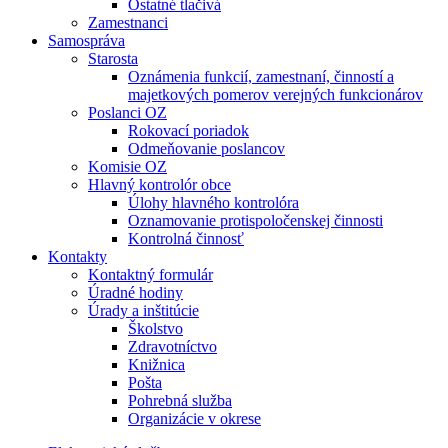
Ostatné tlačivá
Zamestnanci
Samospráva
Starosta
Oznámenia funkcií, zamestnaní, činností a
majetkových pomerov verejných funkcionárov
Poslanci OZ
Rokovací poriadok
Odmeňovanie poslancov
Komisie OZ
Hlavný kontrolór obce
Úlohy hlavného kontrolóra
Oznamovanie protispoločenskej činnosti
Kontrolná činnosť
Kontakty
Kontaktný formulár
Úradné hodiny
Úrady a inštitúcie
Školstvo
Zdravotníctvo
Knižnica
Pošta
Pohrebná služba
Organizácie v okrese