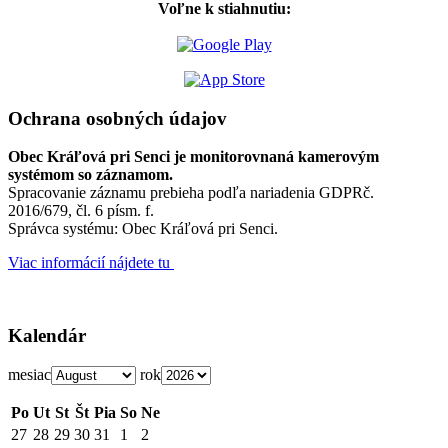
Voľne k stiahnutiu:
Ochrana osobných údajov
Obec Kráľová pri Senci je monitorovnaná kamerovým
systémom so záznamom.
Spracovanie záznamu prebieha podľa nariadenia GDPRč.
2016/679, čl. 6 písm. f.
Správca systému: Obec Kráľová pri Senci.
Viac informácií nájdete tu
Kalendár
mesiac
rok
Po
Ut
St
Št
Pia
So
Ne
27
28
29
30
31
1
2