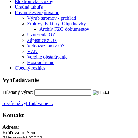
Elektronické služby
Uradná tabuľa
Povinné zverejňovanie
Výrub stromov - prehľad
Zmluvy, Faktúry, Objednávky
Archív FZO dokumentov
Uznesenia OZ
Zápisnice z OZ
Videozáznam z OZ
VZN
Verejné obstarávanie
Hospodárenie
Obecný rozhlas
Vyhľadávanie
Hľadaný výraz:
rozšírené vyhľadávanie ...
Kontakt
Adresa:
Kráľová pri Senci