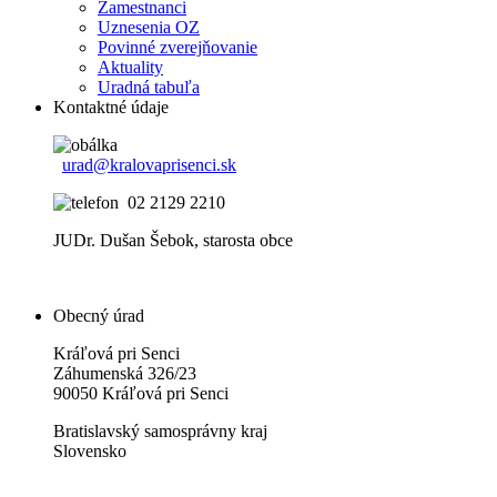
Zamestnanci
Uznesenia OZ
Povinné zverejňovanie
Aktuality
Uradná tabuľa
Kontaktné údaje
urad@kralovaprisenci.sk
02 2129 2210
JUDr. Dušan Šebok, starosta obce
Obecný úrad
Kráľová pri Senci
Záhumenská 326/23
90050 Kráľová pri Senci
Bratislavský samosprávny kraj
Slovensko