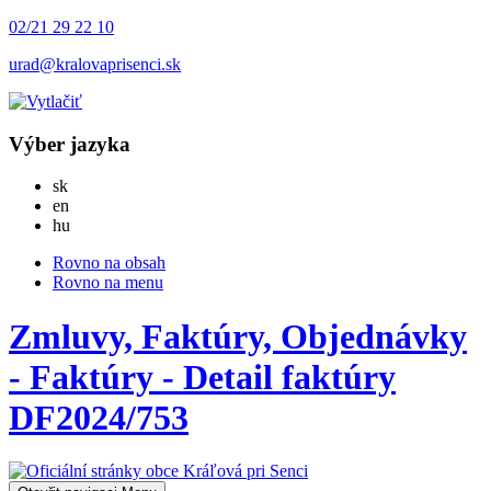
02/21 29 22 10
urad@kralovaprisenci.sk
Výber jazyka
Slovensky
sk
English
en
Magyar
hu
Rovno na obsah
Rovno na menu
Zmluvy, Faktúry, Objednávky
- Faktúry - Detail faktúry
DF2024/753