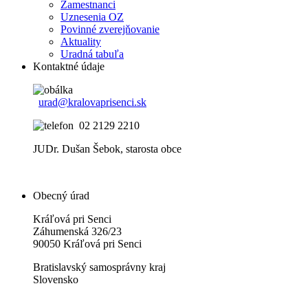
Zamestnanci
Uznesenia OZ
Povinné zverejňovanie
Aktuality
Uradná tabuľa
Kontaktné údaje
urad@kralovaprisenci.sk
02 2129 2210
JUDr. Dušan Šebok, starosta obce
Obecný úrad
Kráľová pri Senci
Záhumenská 326/23
90050 Kráľová pri Senci
Bratislavský samosprávny kraj
Slovensko