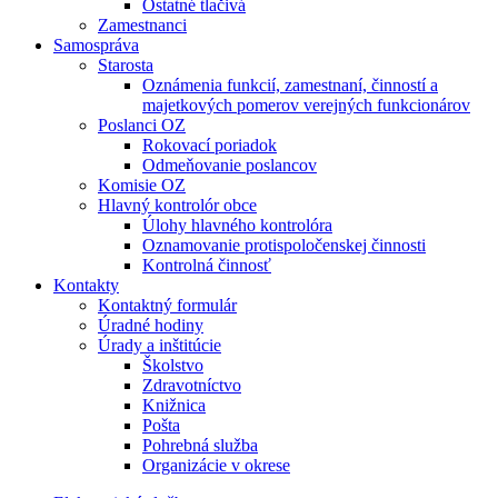
Ostatné tlačivá
Zamestnanci
Samospráva
Starosta
Oznámenia funkcií, zamestnaní, činností a
majetkových pomerov verejných funkcionárov
Poslanci OZ
Rokovací poriadok
Odmeňovanie poslancov
Komisie OZ
Hlavný kontrolór obce
Úlohy hlavného kontrolóra
Oznamovanie protispoločenskej činnosti
Kontrolná činnosť
Kontakty
Kontaktný formulár
Úradné hodiny
Úrady a inštitúcie
Školstvo
Zdravotníctvo
Knižnica
Pošta
Pohrebná služba
Organizácie v okrese