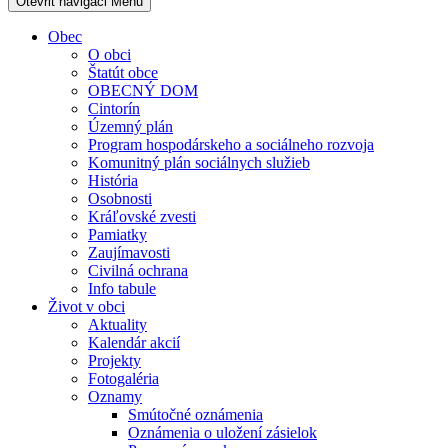
Otevřit navigaci
Menu
Obec
O obci
Štatút obce
OBECNÝ DOM
Cintorín
Územný plán
Program hospodárskeho a sociálneho rozvoja
Komunitný plán sociálnych služieb
História
Osobnosti
Kráľovské zvesti
Pamiatky
Zaujímavosti
Civilná ochrana
Info tabule
Život v obci
Aktuality
Kalendár akcií
Projekty
Fotogaléria
Oznamy
Smútočné oznámenia
Oznámenia o uložení zásielok