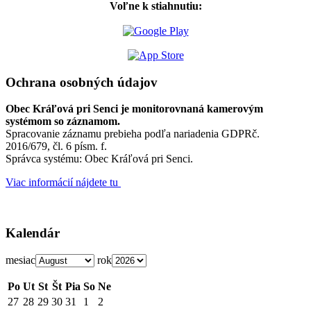
Voľne k stiahnutiu:
Ochrana osobných údajov
Obec Kráľová pri Senci je monitorovnaná kamerovým
systémom so záznamom.
Spracovanie záznamu prebieha podľa nariadenia GDPRč.
2016/679, čl. 6 písm. f.
Správca systému: Obec Kráľová pri Senci.
Viac informácií nájdete tu
Kalendár
mesiac
rok
Po
Ut
St
Št
Pia
So
Ne
27
28
29
30
31
1
2