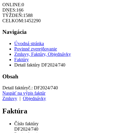
ONLINE:
0
DNES:
166
TÝŽDEŇ:
1588
CELKOM:
1452290
Navigácia
Úvodná stránka
Povinné zverejňovanie
Zmluvy, Faktúry, Objednávky
Faktúry
Detail faktúry DF2024/740
Obsah
Detail faktúry
č.:
DF2024/740
Naspäť na výpis faktúr
Zmluvy
|
Objednávky
Faktúra
Číslo faktúry
DF2024/740