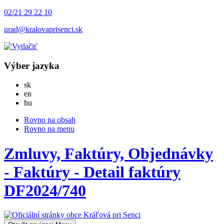
02/21 29 22 10
urad@kralovaprisenci.sk
Výber jazyka
Slovensky
sk
English
en
Magyar
hu
Rovno na obsah
Rovno na menu
Zmluvy, Faktúry, Objednávky
- Faktúry - Detail faktúry
DF2024/740