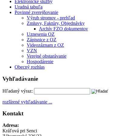
Elektronické služby
Uradná tabuľa
Povinné zverejňovanie
Výrub stromov - prehľad
Zmluvy, Faktúry, Objednávky
Archív FZO dokumentov
Uznesenia OZ
Zápisnice z OZ
Videozáznam z OZ
VZN
Verejné obstarávanie
Hospodárenie
Obecný rozhlas
Vyhľadávanie
Hľadaný výraz:
rozšírené vyhľadávanie ...
Kontakt
Adresa:
Kráľová pri Senci