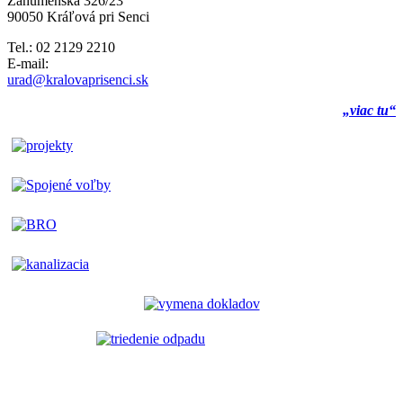
Záhumenská 326/23
90050 Kráľová pri Senci
Tel.: 02 2129 2210
E-mail:
urad@kralovaprisenci.sk
„viac tu“