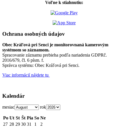
Voľne k stiahnutiu:
Ochrana osobných údajov
Obec Kráľová pri Senci je monitorovnaná kamerovým
systémom so záznamom.
Spracovanie záznamu prebieha podľa nariadenia GDPRč.
2016/679, čl. 6 písm. f.
Správca systému: Obec Kráľová pri Senci.
Viac informácií nájdete tu
Kalendár
mesiac
rok
Po
Ut
St
Št
Pia
So
Ne
27
28
29
30
31
1
2