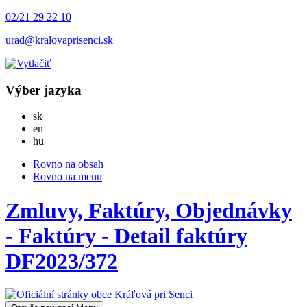
02/21 29 22 10
urad@kralovaprisenci.sk
Výber jazyka
Slovensky
sk
English
en
Magyar
hu
Rovno na obsah
Rovno na menu
Zmluvy, Faktúry, Objednávky
- Faktúry - Detail faktúry
DF2023/372