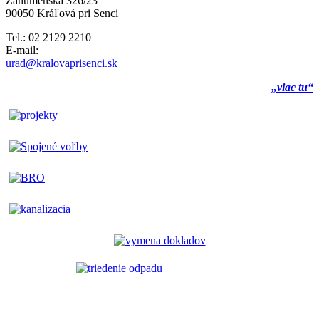
Záhumenská 326/23
90050 Kráľová pri Senci
Tel.: 02 2129 2210
E-mail:
urad@kralovaprisenci.sk
„viac tu“