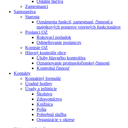
Ostatné tlačivá
Zamestnanci
Samospráva
Starosta
Oznámenia funkcií, zamestnaní, činností a
majetkových pomerov verejných funkcionárov
Poslanci OZ
Rokovací poriadok
Odmeňovanie poslancov
Komisie OZ
Hlavný kontrolór obce
Úlohy hlavného kontrolóra
Oznamovanie protispoločenskej činnosti
Kontrolná činnosť
Kontakty
Kontaktný formulár
Úradné hodiny
Úrady a inštitúcie
Školstvo
Zdravotníctvo
Knižnica
Pošta
Pohrebná služba
Organizácie v okrese