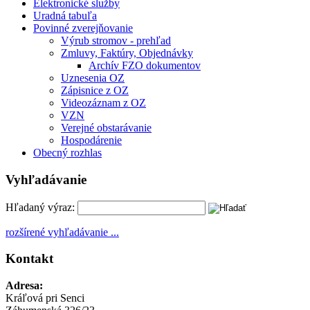
Elektronické služby
Uradná tabuľa
Povinné zverejňovanie
Výrub stromov - prehľad
Zmluvy, Faktúry, Objednávky
Archív FZO dokumentov
Uznesenia OZ
Zápisnice z OZ
Videozáznam z OZ
VZN
Verejné obstarávanie
Hospodárenie
Obecný rozhlas
Vyhľadávanie
Hľadaný výraz:
rozšírené vyhľadávanie ...
Kontakt
Adresa:
Kráľová pri Senci