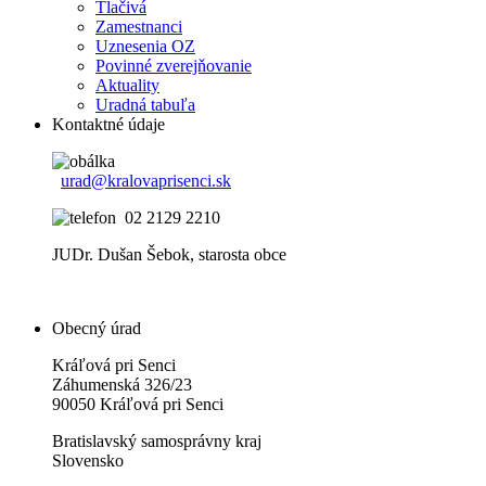
Tlačivá
Zamestnanci
Uznesenia OZ
Povinné zverejňovanie
Aktuality
Uradná tabuľa
Kontaktné údaje
urad@kralovaprisenci.sk
02 2129 2210
JUDr. Dušan Šebok, starosta obce
Obecný úrad
Kráľová pri Senci
Záhumenská 326/23
90050 Kráľová pri Senci
Bratislavský samosprávny kraj
Slovensko