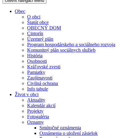
Otevřit navigaci
Menu
Obec
O obci
Štatút obce
OBECNÝ DOM
Cintorín
Územný plán
Program hospodárskeho a sociálneho rozvoja
Komunitný plán sociálnych služieb
História
Osobnosti
Kráľovské zvesti
Pamiatky
Zaujímavosti
Civilná ochrana
Info tabule
Život v obci
Aktuality
Kalendár akcií
Projekty
Fotogaléria
Oznamy
Smútočné oznámenia
Oznámenia o uložení zásielok