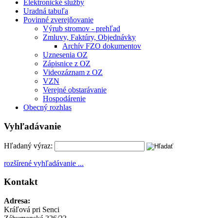
Elektronické služby
Uradná tabuľa
Povinné zverejňovanie
Výrub stromov - prehľad
Zmluvy, Faktúry, Objednávky
Archív FZO dokumentov
Uznesenia OZ
Zápisnice z OZ
Videozáznam z OZ
VZN
Verejné obstarávanie
Hospodárenie
Obecný rozhlas
Vyhľadávanie
Hľadaný výraz:
rozšírené vyhľadávanie ...
Kontakt
Adresa:
Kráľová pri Senci