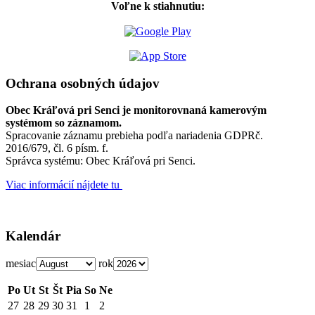
Voľne k stiahnutiu:
Ochrana osobných údajov
Obec Kráľová pri Senci je monitorovnaná kamerovým
systémom so záznamom.
Spracovanie záznamu prebieha podľa nariadenia GDPRč.
2016/679, čl. 6 písm. f.
Správca systému: Obec Kráľová pri Senci.
Viac informácií nájdete tu
Kalendár
mesiac
rok
Po
Ut
St
Št
Pia
So
Ne
27
28
29
30
31
1
2