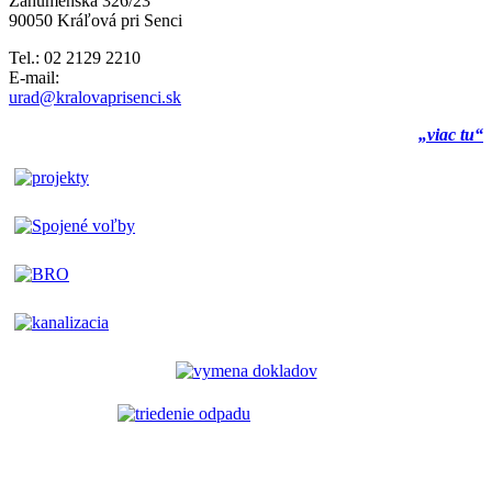
Záhumenská 326/23
90050 Kráľová pri Senci
Tel.: 02 2129 2210
E-mail:
urad@kralovaprisenci.sk
„viac tu“