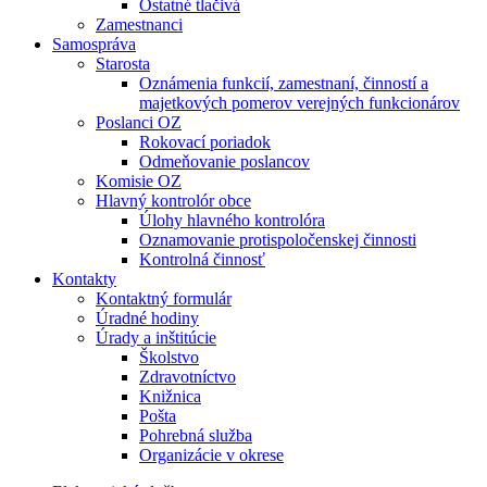
Ostatné tlačivá
Zamestnanci
Samospráva
Starosta
Oznámenia funkcií, zamestnaní, činností a
majetkových pomerov verejných funkcionárov
Poslanci OZ
Rokovací poriadok
Odmeňovanie poslancov
Komisie OZ
Hlavný kontrolór obce
Úlohy hlavného kontrolóra
Oznamovanie protispoločenskej činnosti
Kontrolná činnosť
Kontakty
Kontaktný formulár
Úradné hodiny
Úrady a inštitúcie
Školstvo
Zdravotníctvo
Knižnica
Pošta
Pohrebná služba
Organizácie v okrese