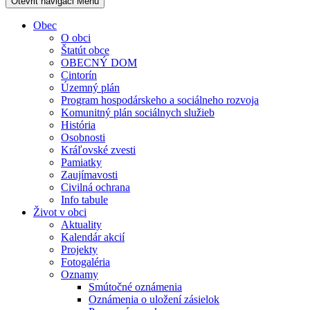
Otevřit navigaci
Menu
Obec
O obci
Štatút obce
OBECNÝ DOM
Cintorín
Územný plán
Program hospodárskeho a sociálneho rozvoja
Komunitný plán sociálnych služieb
História
Osobnosti
Kráľovské zvesti
Pamiatky
Zaujímavosti
Civilná ochrana
Info tabule
Život v obci
Aktuality
Kalendár akcií
Projekty
Fotogaléria
Oznamy
Smútočné oznámenia
Oznámenia o uložení zásielok