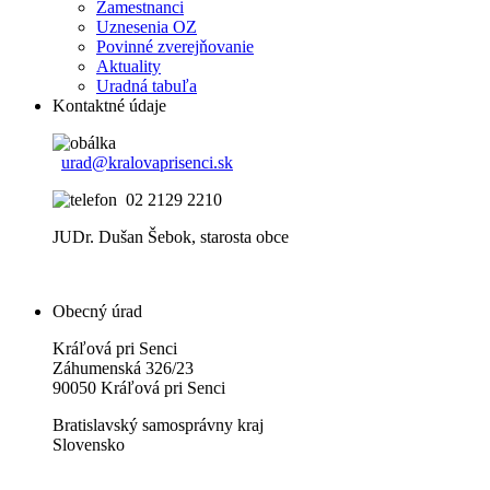
Zamestnanci
Uznesenia OZ
Povinné zverejňovanie
Aktuality
Uradná tabuľa
Kontaktné údaje
urad@kralovaprisenci.sk
02 2129 2210
JUDr. Dušan Šebok, starosta obce
Obecný úrad
Kráľová pri Senci
Záhumenská 326/23
90050 Kráľová pri Senci
Bratislavský samosprávny kraj
Slovensko