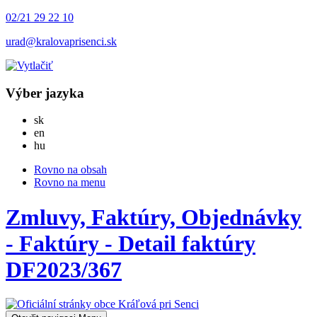
02/21 29 22 10
urad@kralovaprisenci.sk
Výber jazyka
Slovensky
sk
English
en
Magyar
hu
Rovno na obsah
Rovno na menu
Zmluvy, Faktúry, Objednávky
- Faktúry - Detail faktúry
DF2023/367