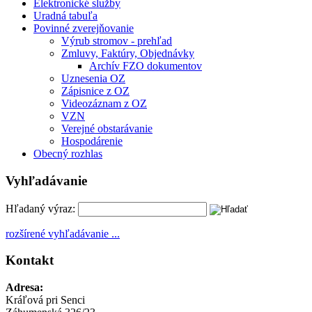
Elektronické služby
Uradná tabuľa
Povinné zverejňovanie
Výrub stromov - prehľad
Zmluvy, Faktúry, Objednávky
Archív FZO dokumentov
Uznesenia OZ
Zápisnice z OZ
Videozáznam z OZ
VZN
Verejné obstarávanie
Hospodárenie
Obecný rozhlas
Vyhľadávanie
Hľadaný výraz:
rozšírené vyhľadávanie ...
Kontakt
Adresa:
Kráľová pri Senci