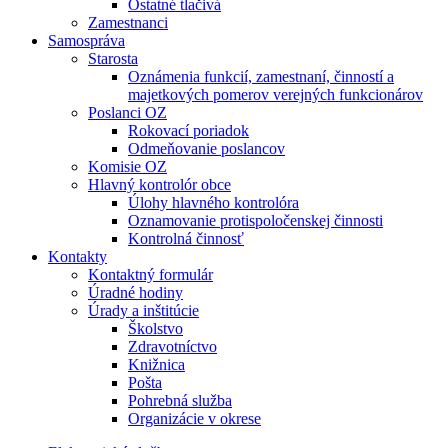
Ostatné tlačivá
Zamestnanci
Samospráva
Starosta
Oznámenia funkcií, zamestnaní, činností a
majetkových pomerov verejných funkcionárov
Poslanci OZ
Rokovací poriadok
Odmeňovanie poslancov
Komisie OZ
Hlavný kontrolór obce
Úlohy hlavného kontrolóra
Oznamovanie protispoločenskej činnosti
Kontrolná činnosť
Kontakty
Kontaktný formulár
Úradné hodiny
Úrady a inštitúcie
Školstvo
Zdravotníctvo
Knižnica
Pošta
Pohrebná služba
Organizácie v okrese