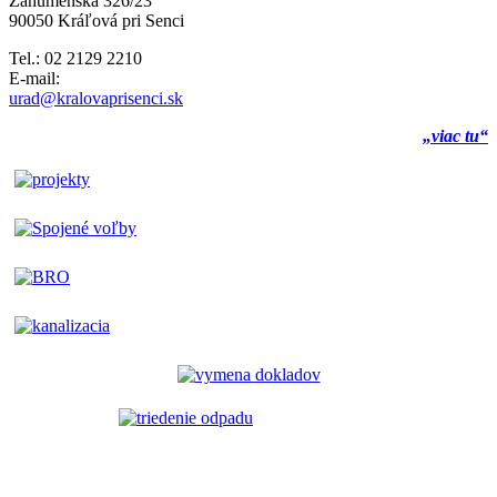
Záhumenská 326/23
90050 Kráľová pri Senci
Tel.: 02 2129 2210
E-mail:
urad@kralovaprisenci.sk
„viac tu“