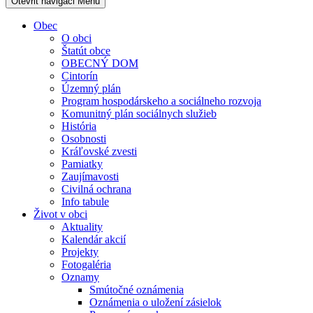
Otevřit navigaci
Menu
Obec
O obci
Štatút obce
OBECNÝ DOM
Cintorín
Územný plán
Program hospodárskeho a sociálneho rozvoja
Komunitný plán sociálnych služieb
História
Osobnosti
Kráľovské zvesti
Pamiatky
Zaujímavosti
Civilná ochrana
Info tabule
Život v obci
Aktuality
Kalendár akcií
Projekty
Fotogaléria
Oznamy
Smútočné oznámenia
Oznámenia o uložení zásielok