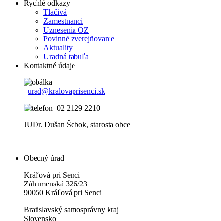
Rychlé odkazy
Tlačivá
Zamestnanci
Uznesenia OZ
Povinné zverejňovanie
Aktuality
Uradná tabuľa
Kontaktné údaje
urad@kralovaprisenci.sk
02 2129 2210
JUDr. Dušan Šebok, starosta obce
Obecný úrad
Kráľová pri Senci
Záhumenská 326/23
90050 Kráľová pri Senci
Bratislavský samosprávny kraj
Slovensko