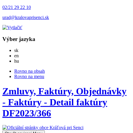
02/21 29 22 10
urad@kralovaprisenci.sk
Výber jazyka
Slovensky
sk
English
en
Magyar
hu
Rovno na obsah
Rovno na menu
Zmluvy, Faktúry, Objednávky
- Faktúry - Detail faktúry
DF2023/366