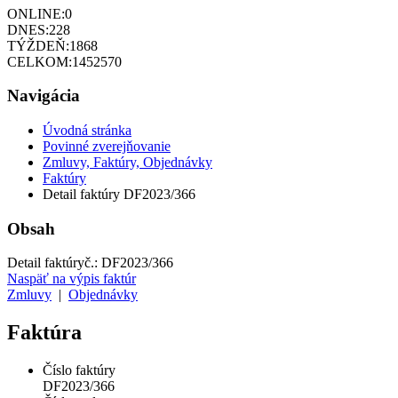
ONLINE:
0
DNES:
228
TÝŽDEŇ:
1868
CELKOM:
1452570
Navigácia
Úvodná stránka
Povinné zverejňovanie
Zmluvy, Faktúry, Objednávky
Faktúry
Detail faktúry DF2023/366
Obsah
Detail faktúry
č.:
DF2023/366
Naspäť na výpis faktúr
Zmluvy
|
Objednávky
Faktúra
Číslo faktúry
DF2023/366