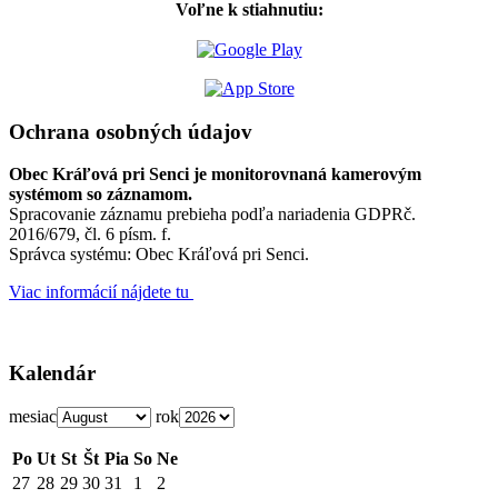
Voľne k stiahnutiu:
Ochrana osobných údajov
Obec Kráľová pri Senci je monitorovnaná kamerovým
systémom so záznamom.
Spracovanie záznamu prebieha podľa nariadenia GDPRč.
2016/679, čl. 6 písm. f.
Správca systému: Obec Kráľová pri Senci.
Viac informácií nájdete tu
Kalendár
mesiac
rok
Po
Ut
St
Št
Pia
So
Ne
27
28
29
30
31
1
2