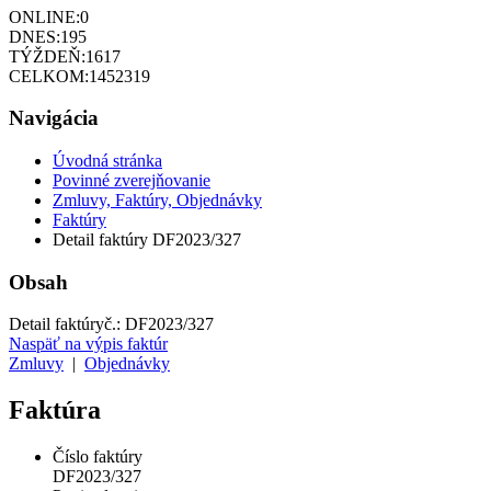
ONLINE:
0
DNES:
195
TÝŽDEŇ:
1617
CELKOM:
1452319
Navigácia
Úvodná stránka
Povinné zverejňovanie
Zmluvy, Faktúry, Objednávky
Faktúry
Detail faktúry DF2023/327
Obsah
Detail faktúry
č.:
DF2023/327
Naspäť na výpis faktúr
Zmluvy
|
Objednávky
Faktúra
Číslo faktúry
DF2023/327