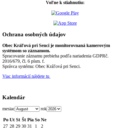
Voľne k stiahnutiu:
Ochrana osobných údajov
Obec Kráľová pri Senci je monitorovnaná kamerovým
systémom so záznamom.
Spracovanie záznamu prebieha podľa nariadenia GDPRč.
2016/679, čl. 6 písm. f.
Správca systému: Obec Kráľová pri Senci.
Viac informácií nájdete tu
Kalendár
mesiac
rok
Po
Ut
St
Št
Pia
So
Ne
27
28
29
30
31
1
2