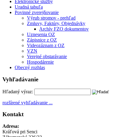
Elektronické služby
Uradná tabuľa
Povinné zverejňovanie
Výrub stromov - prehľad
Zmluvy, Faktúry, Objednávky
Archív FZO dokumentov
Uznesenia OZ
Zápisnice z OZ
Videozáznam z OZ
VZN
Verejné obstarávanie
Hospodárenie
Obecný rozhlas
Vyhľadávanie
Hľadaný výraz:
rozšírené vyhľadávanie ...
Kontakt
Adresa:
Kráľová pri Senci