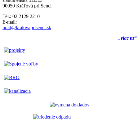
Záhumenská 326/23
90050 Kráľová pri Senci
Tel.: 02 2129 2210
E-mail:
urad@kralovaprisenci.sk
„viac tu“