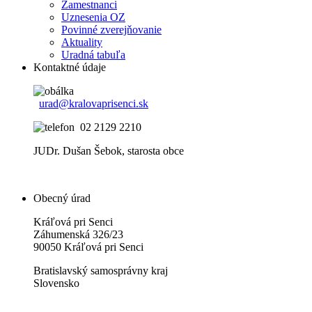
Zamestnanci
Uznesenia OZ
Povinné zverejňovanie
Aktuality
Uradná tabuľa
Kontaktné údaje
urad@kralovaprisenci.sk
02 2129 2210
JUDr. Dušan Šebok, starosta obce
Obecný úrad
Kráľová pri Senci
Záhumenská 326/23
90050 Kráľová pri Senci
Bratislavský samosprávny kraj
Slovensko