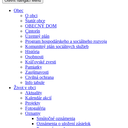
Otevřit navigaci
Menu
Obec
O obci
Štatút obce
OBECNÝ DOM
Cintorín
Územný plán
Program hospodárskeho a sociálneho rozvoja
Komunitný plán sociálnych služieb
História
Osobnosti
Kráľovské zvesti
Pamiatky
Zaujímavosti
Civilná ochrana
Info tabule
Život v obci
Aktuality
Kalendár akcií
Projekty
Fotogaléria
Oznamy
Smútočné oznámenia
Oznámenia o uložení zásielok