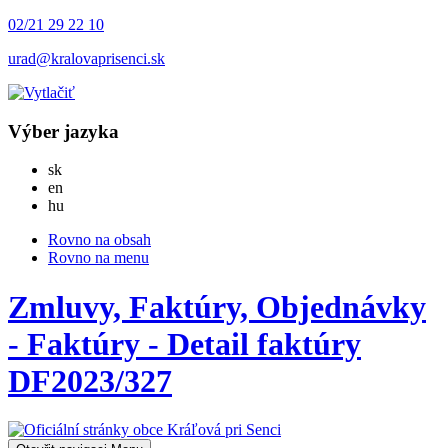
02/21 29 22 10
urad@kralovaprisenci.sk
Výber jazyka
Slovensky
sk
English
en
Magyar
hu
Rovno na obsah
Rovno na menu
Zmluvy, Faktúry, Objednávky
- Faktúry - Detail faktúry
DF2023/327