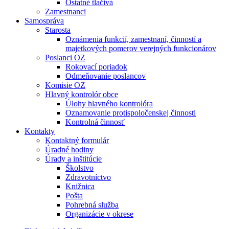
Ostatné tlačivá
Zamestnanci
Samospráva
Starosta
Oznámenia funkcií, zamestnaní, činností a
majetkových pomerov verejných funkcionárov
Poslanci OZ
Rokovací poriadok
Odmeňovanie poslancov
Komisie OZ
Hlavný kontrolór obce
Úlohy hlavného kontrolóra
Oznamovanie protispoločenskej činnosti
Kontrolná činnosť
Kontakty
Kontaktný formulár
Úradné hodiny
Úrady a inštitúcie
Školstvo
Zdravotníctvo
Knižnica
Pošta
Pohrebná služba
Organizácie v okrese