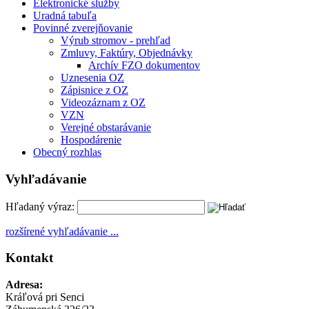
Elektronické služby
Uradná tabuľa
Povinné zverejňovanie
Výrub stromov - prehľad
Zmluvy, Faktúry, Objednávky
Archív FZO dokumentov
Uznesenia OZ
Zápisnice z OZ
Videozáznam z OZ
VZN
Verejné obstarávanie
Hospodárenie
Obecný rozhlas
Vyhľadávanie
Hľadaný výraz:
rozšírené vyhľadávanie ...
Kontakt
Adresa:
Kráľová pri Senci