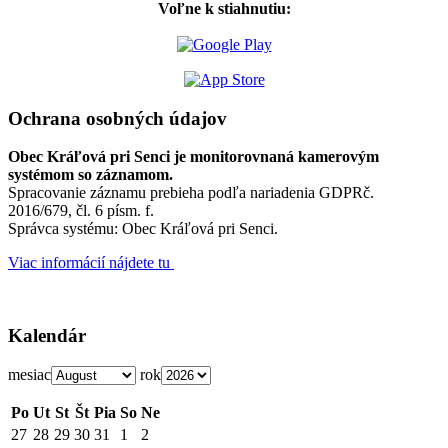
Voľne k stiahnutiu:
Ochrana osobných údajov
Obec Kráľová pri Senci je monitorovnaná kamerovým
systémom so záznamom.
Spracovanie záznamu prebieha podľa nariadenia GDPRč.
2016/679, čl. 6 písm. f.
Správca systému: Obec Kráľová pri Senci.
Viac informácií nájdete tu
Kalendár
mesiac
rok
Po
Ut
St
Št
Pia
So
Ne
27
28
29
30
31
1
2