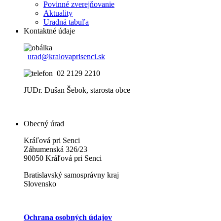
Povinné zverejňovanie
Aktuality
Uradná tabuľa
Kontaktné údaje
urad@kralovaprisenci.sk
02 2129 2210
JUDr. Dušan Šebok, starosta obce
Obecný úrad
Kráľová pri Senci
Záhumenská 326/23
90050 Kráľová pri Senci
Bratislavský samosprávny kraj
Slovensko
Ochrana osobných údajov