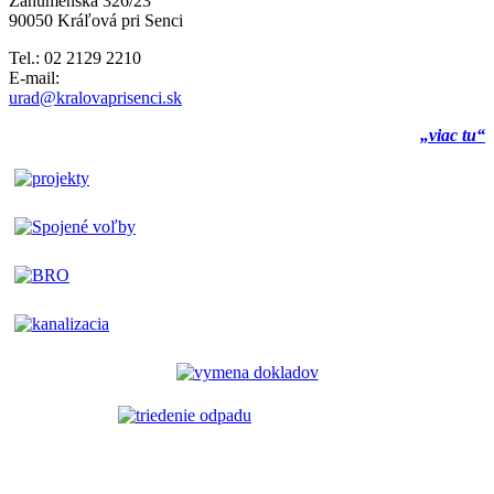
Záhumenská 326/23
90050 Kráľová pri Senci
Tel.: 02 2129 2210
E-mail:
urad@kralovaprisenci.sk
„viac tu“