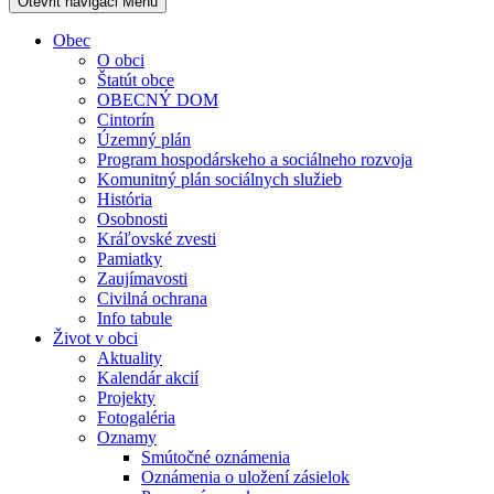
Otevřit navigaci
Menu
Obec
O obci
Štatút obce
OBECNÝ DOM
Cintorín
Územný plán
Program hospodárskeho a sociálneho rozvoja
Komunitný plán sociálnych služieb
História
Osobnosti
Kráľovské zvesti
Pamiatky
Zaujímavosti
Civilná ochrana
Info tabule
Život v obci
Aktuality
Kalendár akcií
Projekty
Fotogaléria
Oznamy
Smútočné oznámenia
Oznámenia o uložení zásielok