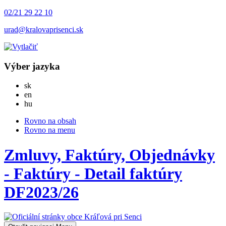
02/21 29 22 10
urad@kralovaprisenci.sk
Výber jazyka
Slovensky
sk
English
en
Magyar
hu
Rovno na obsah
Rovno na menu
Zmluvy, Faktúry, Objednávky
- Faktúry - Detail faktúry
DF2023/26