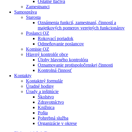
Ostatné tlačivá
Zamestnanci
Samospráva
Starosta
Oznámenia funkcií, zamestnaní, činností a
majetkových pomerov verejných funkcionárov
Poslanci OZ
Rokovací poriadok
Odmeňovanie poslancov
Komisie OZ
Hlavný kontrolór obce
Úlohy hlavného kontrolóra
Oznamovanie protispoločenskej činnosti
Kontrolná činnosť
Kontakty
Kontaktný formulár
Úradné hodiny
Úrady a inštitúcie
Školstvo
Zdravotníctvo
Knižnica
Pošta
Pohrebná služba
Organizácie v okrese