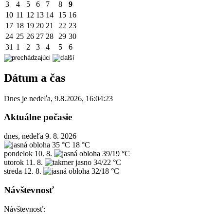
3
4
5
6
7
8
9
10
11
12
13
14
15
16
17
18
19
20
21
22
23
24
25
26
27
28
29
30
31
1
2
3
4
5
6
Dátum a čas
Dnes je
nedeľa
,
9.8.2026
,
16:04:23
Aktuálne počasie
dnes, nedeľa 9. 8. 2026
35 °C
18 °C
pondelok
10. 8.
39/19 °C
utorok
11. 8.
34/22 °C
streda
12. 8.
32/18 °C
Návštevnosť
Návštevnosť: