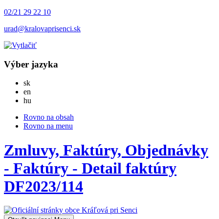
02/21 29 22 10
urad@kralovaprisenci.sk
Výber jazyka
Slovensky
sk
English
en
Magyar
hu
Rovno na obsah
Rovno na menu
Zmluvy, Faktúry, Objednávky
- Faktúry - Detail faktúry
DF2023/114