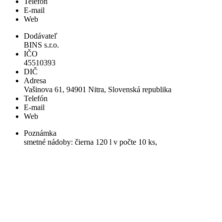
Telefón
E-mail
Web
Dodávateľ
BINS s.r.o.
IČO
45510393
DIČ
Adresa
Vašinova 61, 94901 Nitra, Slovenská republika
Telefón
E-mail
Web
Poznámka
smetné nádoby: čierna 120 l v počte 10 ks,