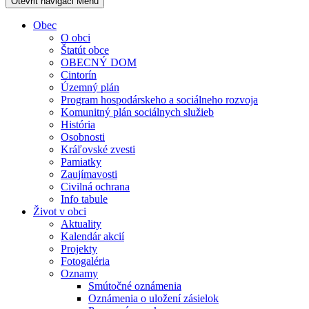
Otevřit navigaci
Menu
Obec
O obci
Štatút obce
OBECNÝ DOM
Cintorín
Územný plán
Program hospodárskeho a sociálneho rozvoja
Komunitný plán sociálnych služieb
História
Osobnosti
Kráľovské zvesti
Pamiatky
Zaujímavosti
Civilná ochrana
Info tabule
Život v obci
Aktuality
Kalendár akcií
Projekty
Fotogaléria
Oznamy
Smútočné oznámenia
Oznámenia o uložení zásielok