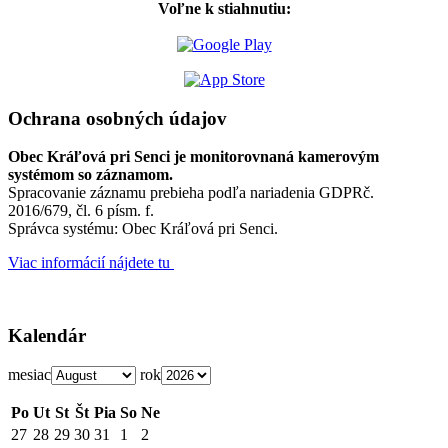
Voľne k stiahnutiu:
Ochrana osobných údajov
Obec Kráľová pri Senci je monitorovnaná kamerovým
systémom so záznamom.
Spracovanie záznamu prebieha podľa nariadenia GDPRč.
2016/679, čl. 6 písm. f.
Správca systému: Obec Kráľová pri Senci.
Viac informácií nájdete tu
Kalendár
mesiac
rok
Po
Ut
St
Št
Pia
So
Ne
27
28
29
30
31
1
2