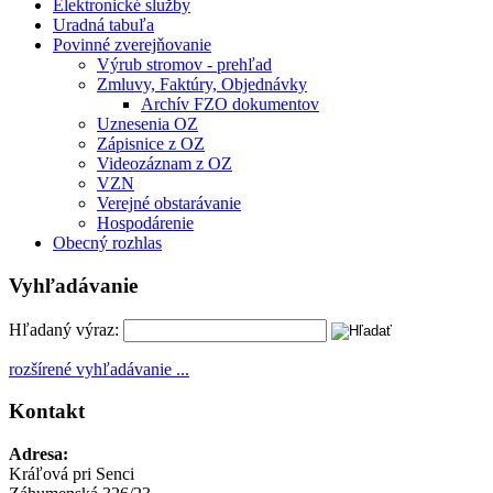
Elektronické služby
Uradná tabuľa
Povinné zverejňovanie
Výrub stromov - prehľad
Zmluvy, Faktúry, Objednávky
Archív FZO dokumentov
Uznesenia OZ
Zápisnice z OZ
Videozáznam z OZ
VZN
Verejné obstarávanie
Hospodárenie
Obecný rozhlas
Vyhľadávanie
Hľadaný výraz:
rozšírené vyhľadávanie ...
Kontakt
Adresa:
Kráľová pri Senci