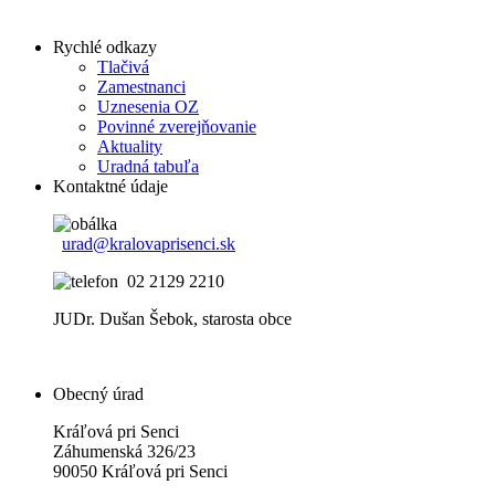
Rychlé odkazy
Tlačivá
Zamestnanci
Uznesenia OZ
Povinné zverejňovanie
Aktuality
Uradná tabuľa
Kontaktné údaje
urad@kralovaprisenci.sk
02 2129 2210
JUDr. Dušan Šebok, starosta obce
Obecný úrad
Kráľová pri Senci
Záhumenská 326/23
90050 Kráľová pri Senci