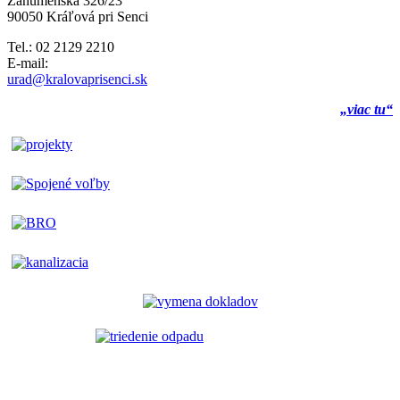
Záhumenská 326/23
90050 Kráľová pri Senci
Tel.: 02 2129 2210
E-mail:
urad@kralovaprisenci.sk
„viac tu“