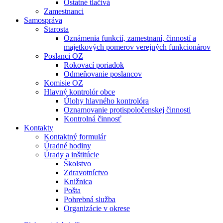
Ostatné tlačivá
Zamestnanci
Samospráva
Starosta
Oznámenia funkcií, zamestnaní, činností a
majetkových pomerov verejných funkcionárov
Poslanci OZ
Rokovací poriadok
Odmeňovanie poslancov
Komisie OZ
Hlavný kontrolór obce
Úlohy hlavného kontrolóra
Oznamovanie protispoločenskej činnosti
Kontrolná činnosť
Kontakty
Kontaktný formulár
Úradné hodiny
Úrady a inštitúcie
Školstvo
Zdravotníctvo
Knižnica
Pošta
Pohrebná služba
Organizácie v okrese