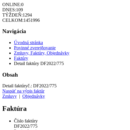
ONLINE:
0
DNES:
109
TÝŽDEŇ:
1294
CELKOM:
1451996
Navigácia
Úvodná stránka
Povinné zverejňovanie
Zmluvy, Faktúry, Objednávky
Faktúry
Detail faktúry DF2022/775
Obsah
Detail faktúry
č.:
DF2022/775
Naspäť na výpis faktúr
Zmluvy
|
Objednávky
Faktúra
Číslo faktúry
DF2022/775