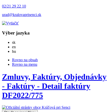
02/21 29 22 10
urad@kralovaprisenci.sk
Výber jazyka
Slovensky
sk
English
en
Magyar
hu
Rovno na obsah
Rovno na menu
Zmluvy, Faktúry, Objednávky
- Faktúry - Detail faktúry
DF2022/775