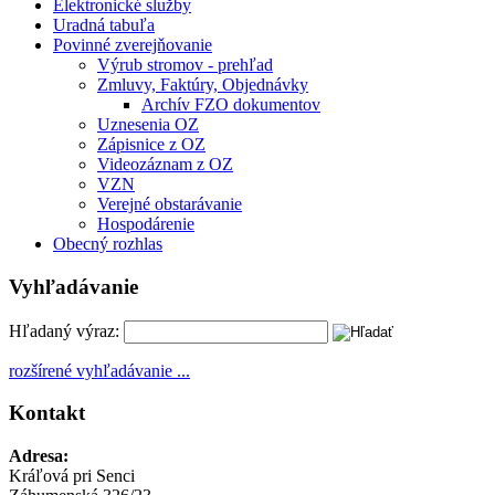
Elektronické služby
Uradná tabuľa
Povinné zverejňovanie
Výrub stromov - prehľad
Zmluvy, Faktúry, Objednávky
Archív FZO dokumentov
Uznesenia OZ
Zápisnice z OZ
Videozáznam z OZ
VZN
Verejné obstarávanie
Hospodárenie
Obecný rozhlas
Vyhľadávanie
Hľadaný výraz:
rozšírené vyhľadávanie ...
Kontakt
Adresa:
Kráľová pri Senci