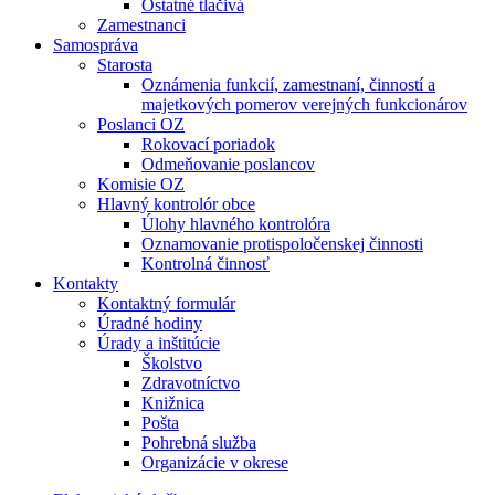
Ostatné tlačivá
Zamestnanci
Samospráva
Starosta
Oznámenia funkcií, zamestnaní, činností a
majetkových pomerov verejných funkcionárov
Poslanci OZ
Rokovací poriadok
Odmeňovanie poslancov
Komisie OZ
Hlavný kontrolór obce
Úlohy hlavného kontrolóra
Oznamovanie protispoločenskej činnosti
Kontrolná činnosť
Kontakty
Kontaktný formulár
Úradné hodiny
Úrady a inštitúcie
Školstvo
Zdravotníctvo
Knižnica
Pošta
Pohrebná služba
Organizácie v okrese