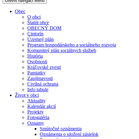
Otevřit navigaci
Menu
Obec
O obci
Štatút obce
OBECNÝ DOM
Cintorín
Územný plán
Program hospodárskeho a sociálneho rozvoja
Komunitný plán sociálnych služieb
História
Osobnosti
Kráľovské zvesti
Pamiatky
Zaujímavosti
Civilná ochrana
Info tabule
Život v obci
Aktuality
Kalendár akcií
Projekty
Fotogaléria
Oznamy
Smútočné oznámenia
Oznámenia o uložení zásielok