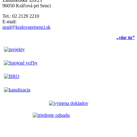
Záhumenská 326/23
90050 Kráľová pri Senci
Tel.: 02 2129 2210
E-mail:
urad@kralovaprisenci.sk
„viac tu“