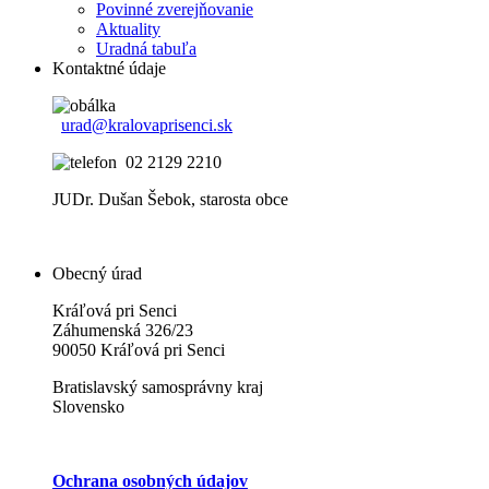
Povinné zverejňovanie
Aktuality
Uradná tabuľa
Kontaktné údaje
urad@kralovaprisenci.sk
02 2129 2210
JUDr. Dušan Šebok, starosta obce
Obecný úrad
Kráľová pri Senci
Záhumenská 326/23
90050 Kráľová pri Senci
Bratislavský samosprávny kraj
Slovensko
Ochrana osobných údajov