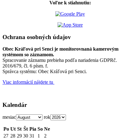
Voľne k stiahnutiu:
Ochrana osobných údajov
Obec Kráľová pri Senci je monitorovnaná kamerovým
systémom so záznamom.
Spracovanie záznamu prebieha podľa nariadenia GDPRč.
2016/679, čl. 6 písm. f.
Správca systému: Obec Kráľová pri Senci.
Viac informácií nájdete tu
Kalendár
mesiac
rok
Po
Ut
St
Št
Pia
So
Ne
27
28
29
30
31
1
2