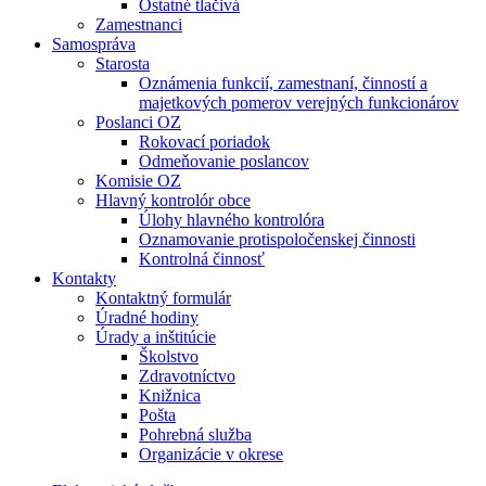
Ostatné tlačivá
Zamestnanci
Samospráva
Starosta
Oznámenia funkcií, zamestnaní, činností a
majetkových pomerov verejných funkcionárov
Poslanci OZ
Rokovací poriadok
Odmeňovanie poslancov
Komisie OZ
Hlavný kontrolór obce
Úlohy hlavného kontrolóra
Oznamovanie protispoločenskej činnosti
Kontrolná činnosť
Kontakty
Kontaktný formulár
Úradné hodiny
Úrady a inštitúcie
Školstvo
Zdravotníctvo
Knižnica
Pošta
Pohrebná služba
Organizácie v okrese