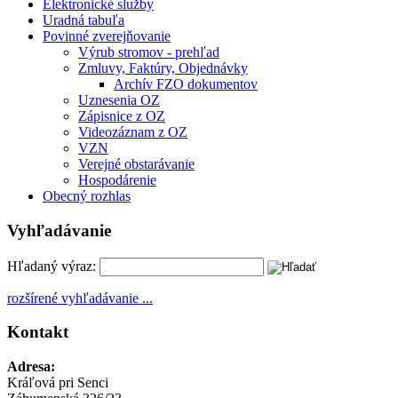
Elektronické služby
Uradná tabuľa
Povinné zverejňovanie
Výrub stromov - prehľad
Zmluvy, Faktúry, Objednávky
Archív FZO dokumentov
Uznesenia OZ
Zápisnice z OZ
Videozáznam z OZ
VZN
Verejné obstarávanie
Hospodárenie
Obecný rozhlas
Vyhľadávanie
Hľadaný výraz:
rozšírené vyhľadávanie ...
Kontakt
Adresa:
Kráľová pri Senci