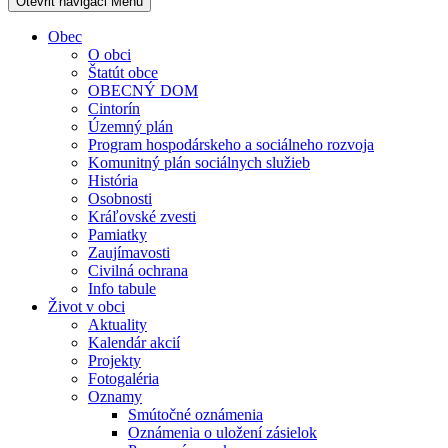
Otevřit navigaci
Menu
Obec
O obci
Štatút obce
OBECNÝ DOM
Cintorín
Územný plán
Program hospodárskeho a sociálneho rozvoja
Komunitný plán sociálnych služieb
História
Osobnosti
Kráľovské zvesti
Pamiatky
Zaujímavosti
Civilná ochrana
Info tabule
Život v obci
Aktuality
Kalendár akcií
Projekty
Fotogaléria
Oznamy
Smútočné oznámenia
Oznámenia o uložení zásielok