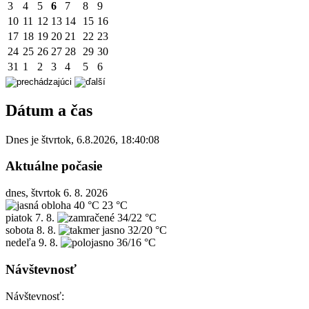
3
4
5
6
7
8
9
10
11
12
13
14
15
16
17
18
19
20
21
22
23
24
25
26
27
28
29
30
31
1
2
3
4
5
6
Dátum a čas
Dnes je
štvrtok
,
6.8.2026
,
18:40:08
Aktuálne počasie
dnes, štvrtok 6. 8. 2026
40 °C
23 °C
piatok
7. 8.
34/22 °C
sobota
8. 8.
32/20 °C
nedeľa
9. 8.
36/16 °C
Návštevnosť
Návštevnosť: