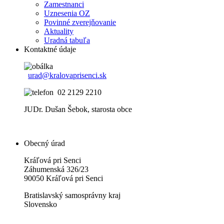
Zamestnanci
Uznesenia OZ
Povinné zverejňovanie
Aktuality
Uradná tabuľa
Kontaktné údaje
urad@kralovaprisenci.sk
02 2129 2210
JUDr. Dušan Šebok, starosta obce
Obecný úrad
Kráľová pri Senci
Záhumenská 326/23
90050 Kráľová pri Senci
Bratislavský samosprávny kraj
Slovensko