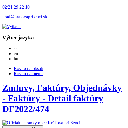
02/21 29 22 10
urad@kralovaprisenci.sk
Výber jazyka
Slovensky
sk
English
en
Magyar
hu
Rovno na obsah
Rovno na menu
Zmluvy, Faktúry, Objednávky
- Faktúry - Detail faktúry
DF2022/474