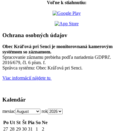
Voľne k stiahnutiu:
Ochrana osobných údajov
Obec Kráľová pri Senci je monitorovnaná kamerovým
systémom so záznamom.
Spracovanie záznamu prebieha podľa nariadenia GDPRč.
2016/679, čl. 6 písm. f.
Správca systému: Obec Kráľová pri Senci.
Viac informácií nájdete tu
Kalendár
mesiac
rok
Po
Ut
St
Št
Pia
So
Ne
27
28
29
30
31
1
2