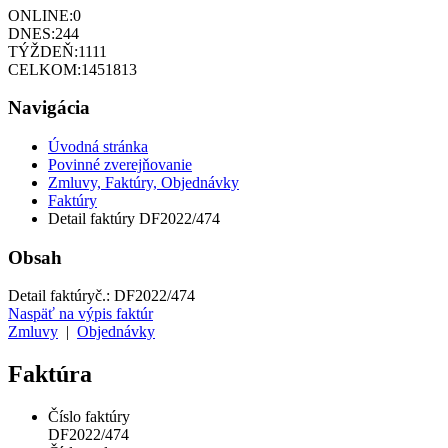
ONLINE:
0
DNES:
244
TÝŽDEŇ:
1111
CELKOM:
1451813
Navigácia
Úvodná stránka
Povinné zverejňovanie
Zmluvy, Faktúry, Objednávky
Faktúry
Detail faktúry DF2022/474
Obsah
Detail faktúry
č.:
DF2022/474
Naspäť na výpis faktúr
Zmluvy
|
Objednávky
Faktúra
Číslo faktúry
DF2022/474