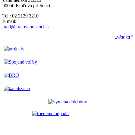
Záhumenská 326/23
90050 Kráľová pri Senci
Tel.: 02 2129 2210
E-mail:
urad@kralovaprisenci.sk
„viac tu“