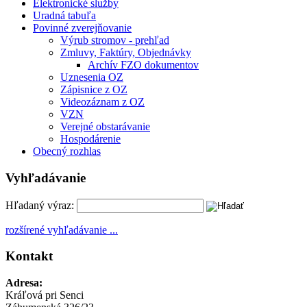
Elektronické služby
Uradná tabuľa
Povinné zverejňovanie
Výrub stromov - prehľad
Zmluvy, Faktúry, Objednávky
Archív FZO dokumentov
Uznesenia OZ
Zápisnice z OZ
Videozáznam z OZ
VZN
Verejné obstarávanie
Hospodárenie
Obecný rozhlas
Vyhľadávanie
Hľadaný výraz:
rozšírené vyhľadávanie ...
Kontakt
Adresa:
Kráľová pri Senci