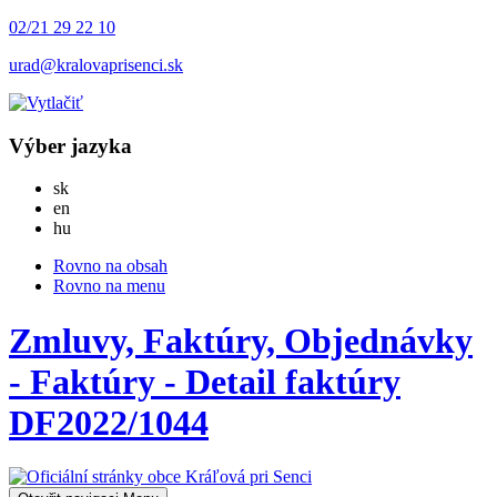
02/21 29 22 10
urad@kralovaprisenci.sk
Výber jazyka
Slovensky
sk
English
en
Magyar
hu
Rovno na obsah
Rovno na menu
Zmluvy, Faktúry, Objednávky
- Faktúry - Detail faktúry
DF2022/1044