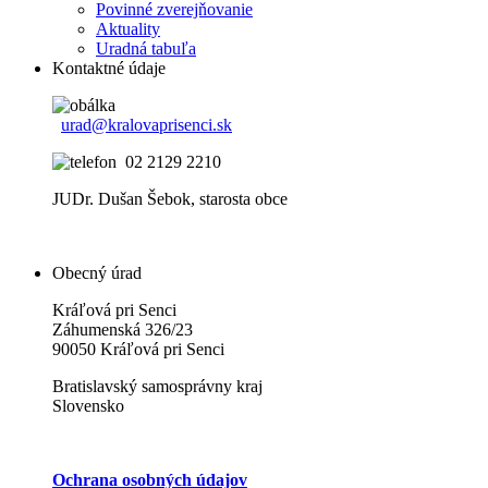
Povinné zverejňovanie
Aktuality
Uradná tabuľa
Kontaktné údaje
urad@kralovaprisenci.sk
02 2129 2210
JUDr. Dušan Šebok, starosta obce
Obecný úrad
Kráľová pri Senci
Záhumenská 326/23
90050 Kráľová pri Senci
Bratislavský samosprávny kraj
Slovensko
Ochrana osobných údajov