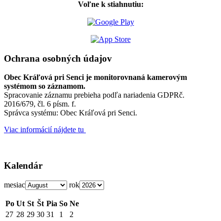
Voľne k stiahnutiu:
Ochrana osobných údajov
Obec Kráľová pri Senci je monitorovnaná kamerovým
systémom so záznamom.
Spracovanie záznamu prebieha podľa nariadenia GDPRč.
2016/679, čl. 6 písm. f.
Správca systému: Obec Kráľová pri Senci.
Viac informácií nájdete tu
Kalendár
mesiac
rok
Po
Ut
St
Št
Pia
So
Ne
27
28
29
30
31
1
2