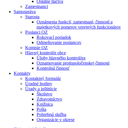
Ostatné tlačivá
Zamestnanci
Samospráva
Starosta
Oznámenia funkcií, zamestnaní, činností a
majetkových pomerov verejných funkcionárov
Poslanci OZ
Rokovací poriadok
Odmeňovanie poslancov
Komisie OZ
Hlavný kontrolór obce
Úlohy hlavného kontrolóra
Oznamovanie protispoločenskej činnosti
Kontrolná činnosť
Kontakty
Kontaktný formulár
Úradné hodiny
Úrady a inštitúcie
Školstvo
Zdravotníctvo
Knižnica
Pošta
Pohrebná služba
Organizácie v okrese