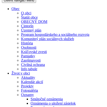
Otevřit navigaci
Menu
Obec
O obci
Štatút obce
OBECNÝ DOM
Cintorín
Územný plán
Program hospodárskeho a sociálneho rozvoja
Komunitný plán sociálnych služieb
História
Osobnosti
Kráľovské zvesti
Pamiatky
Zaujímavosti
Civilná ochrana
Info tabule
Život v obci
Aktuality
Kalendár akcií
Projekty
Fotogaléria
Oznamy
Smútočné oznámenia
Oznámenia o uložení zásielok