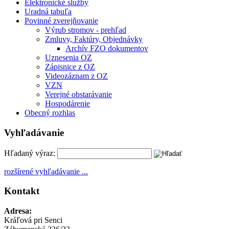
Elektronické služby
Uradná tabuľa
Povinné zverejňovanie
Výrub stromov - prehľad
Zmluvy, Faktúry, Objednávky
Archív FZO dokumentov
Uznesenia OZ
Zápisnice z OZ
Videozáznam z OZ
VZN
Verejné obstarávanie
Hospodárenie
Obecný rozhlas
Vyhľadávanie
Hľadaný výraz:
rozšírené vyhľadávanie ...
Kontakt
Adresa:
Kráľová pri Senci