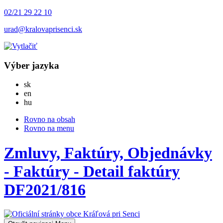
02/21 29 22 10
urad@kralovaprisenci.sk
Výber jazyka
Slovensky
sk
English
en
Magyar
hu
Rovno na obsah
Rovno na menu
Zmluvy, Faktúry, Objednávky
- Faktúry - Detail faktúry
DF2021/816