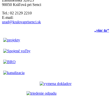
Záhumenská 326/23
90050 Kráľová pri Senci
Tel.: 02 2129 2210
E-mail:
urad@kralovaprisenci.sk
„viac tu“