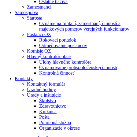
Ostatné tlačivá
Zamestnanci
Samospráva
Starosta
Oznámenia funkcií, zamestnaní, činností a
majetkových pomerov verejných funkcionárov
Poslanci OZ
Rokovací poriadok
Odmeňovanie poslancov
Komisie OZ
Hlavný kontrolór obce
Úlohy hlavného kontrolóra
Oznamovanie protispoločenskej činnosti
Kontrolná činnosť
Kontakty
Kontaktný formulár
Úradné hodiny
Úrady a inštitúcie
Školstvo
Zdravotníctvo
Knižnica
Pošta
Pohrebná služba
Organizácie v okrese