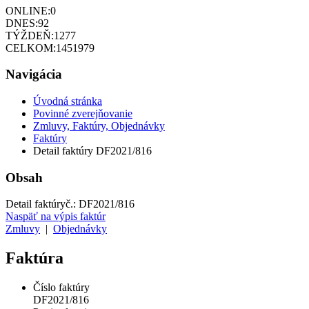
ONLINE:
0
DNES:
92
TÝŽDEŇ:
1277
CELKOM:
1451979
Navigácia
Úvodná stránka
Povinné zverejňovanie
Zmluvy, Faktúry, Objednávky
Faktúry
Detail faktúry DF2021/816
Obsah
Detail faktúry
č.:
DF2021/816
Naspäť na výpis faktúr
Zmluvy
|
Objednávky
Faktúra
Číslo faktúry
DF2021/816