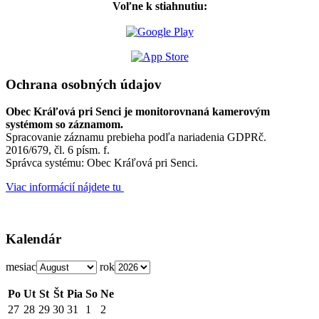
Voľne k stiahnutiu:
Ochrana osobných údajov
Obec Kráľová pri Senci je monitorovnaná kamerovým
systémom so záznamom.
Spracovanie záznamu prebieha podľa nariadenia GDPRč.
2016/679, čl. 6 písm. f.
Správca systému: Obec Kráľová pri Senci.
Viac informácií nájdete tu
Kalendár
mesiac
rok
Po
Ut
St
Št
Pia
So
Ne
27
28
29
30
31
1
2