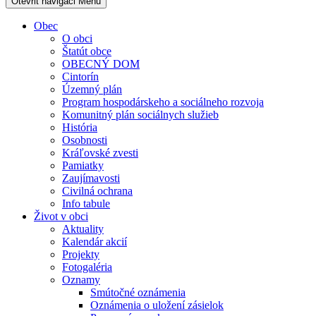
Otevřit navigaci
Menu
Obec
O obci
Štatút obce
OBECNÝ DOM
Cintorín
Územný plán
Program hospodárskeho a sociálneho rozvoja
Komunitný plán sociálnych služieb
História
Osobnosti
Kráľovské zvesti
Pamiatky
Zaujímavosti
Civilná ochrana
Info tabule
Život v obci
Aktuality
Kalendár akcií
Projekty
Fotogaléria
Oznamy
Smútočné oznámenia
Oznámenia o uložení zásielok