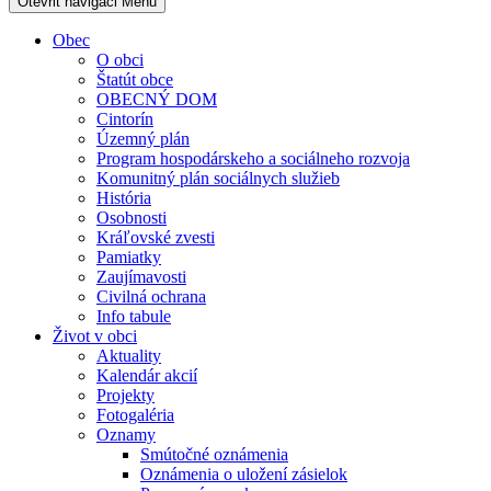
Otevřit navigaci
Menu
Obec
O obci
Štatút obce
OBECNÝ DOM
Cintorín
Územný plán
Program hospodárskeho a sociálneho rozvoja
Komunitný plán sociálnych služieb
História
Osobnosti
Kráľovské zvesti
Pamiatky
Zaujímavosti
Civilná ochrana
Info tabule
Život v obci
Aktuality
Kalendár akcií
Projekty
Fotogaléria
Oznamy
Smútočné oznámenia
Oznámenia o uložení zásielok