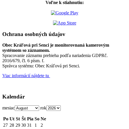
Voľne k stiahnutiu:
Ochrana osobných údajov
Obec Kráľová pri Senci je monitorovnaná kamerovým
systémom so záznamom.
Spracovanie záznamu prebieha podľa nariadenia GDPRč.
2016/679, čl. 6 písm. f.
Správca systému: Obec Kráľová pri Senci.
Viac informácií nájdete tu
Kalendár
mesiac
rok
Po
Ut
St
Št
Pia
So
Ne
27
28
29
30
31
1
2