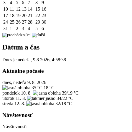
3
4
5
6
7
8
9
10
11
12
13
14
15
16
17
18
19
20
21
22
23
24
25
26
27
28
29
30
31
1
2
3
4
5
6
Dátum a čas
Dnes je
nedeľa
,
9.8.2026
,
4:58:38
Aktuálne počasie
dnes, nedeľa 9. 8. 2026
35 °C
18 °C
pondelok
10. 8.
39/19 °C
utorok
11. 8.
34/22 °C
streda
12. 8.
32/18 °C
Návštevnosť
Návštevnosť: