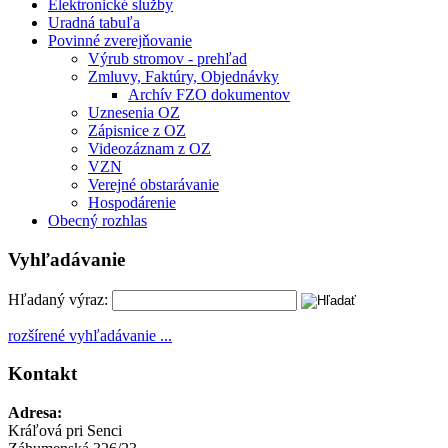
Elektronické služby
Uradná tabuľa
Povinné zverejňovanie
Výrub stromov - prehľad
Zmluvy, Faktúry, Objednávky
Archív FZO dokumentov
Uznesenia OZ
Zápisnice z OZ
Videozáznam z OZ
VZN
Verejné obstarávanie
Hospodárenie
Obecný rozhlas
Vyhľadávanie
Hľadaný výraz:
rozšírené vyhľadávanie ...
Kontakt
Adresa:
Kráľová pri Senci