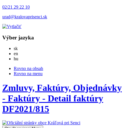
02/21 29 22 10
urad@kralovaprisenci.sk
Výber jazyka
Slovensky
sk
English
en
Magyar
hu
Rovno na obsah
Rovno na menu
Zmluvy, Faktúry, Objednávky
- Faktúry - Detail faktúry
DF2021/815