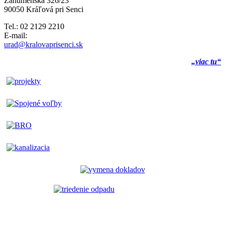
Záhumenská 326/23
90050 Kráľová pri Senci
Tel.: 02 2129 2210
E-mail:
urad@kralovaprisenci.sk
„viac tu“