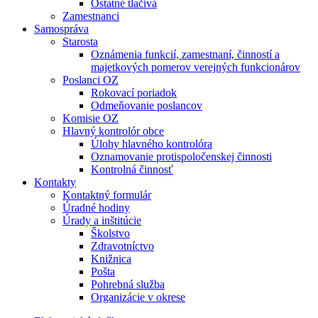
Ostatné tlačivá
Zamestnanci
Samospráva
Starosta
Oznámenia funkcií, zamestnaní, činností a
majetkových pomerov verejných funkcionárov
Poslanci OZ
Rokovací poriadok
Odmeňovanie poslancov
Komisie OZ
Hlavný kontrolór obce
Úlohy hlavného kontrolóra
Oznamovanie protispoločenskej činnosti
Kontrolná činnosť
Kontakty
Kontaktný formulár
Úradné hodiny
Úrady a inštitúcie
Školstvo
Zdravotníctvo
Knižnica
Pošta
Pohrebná služba
Organizácie v okrese