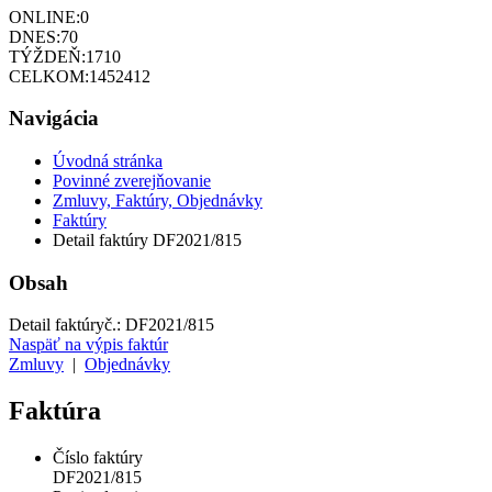
ONLINE:
0
DNES:
70
TÝŽDEŇ:
1710
CELKOM:
1452412
Navigácia
Úvodná stránka
Povinné zverejňovanie
Zmluvy, Faktúry, Objednávky
Faktúry
Detail faktúry DF2021/815
Obsah
Detail faktúry
č.:
DF2021/815
Naspäť na výpis faktúr
Zmluvy
|
Objednávky
Faktúra
Číslo faktúry
DF2021/815