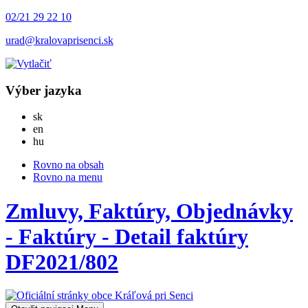
02/21 29 22 10
urad@kralovaprisenci.sk
Výber jazyka
Slovensky
sk
English
en
Magyar
hu
Rovno na obsah
Rovno na menu
Zmluvy, Faktúry, Objednávky
- Faktúry - Detail faktúry
DF2021/802