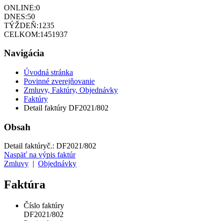
ONLINE:
0
DNES:
50
TÝŽDEŇ:
1235
CELKOM:
1451937
Navigácia
Úvodná stránka
Povinné zverejňovanie
Zmluvy, Faktúry, Objednávky
Faktúry
Detail faktúry DF2021/802
Obsah
Detail faktúry
č.:
DF2021/802
Naspäť na výpis faktúr
Zmluvy
|
Objednávky
Faktúra
Číslo faktúry
DF2021/802