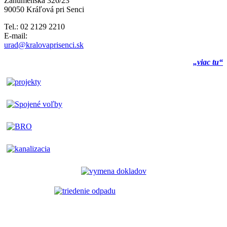
Záhumenská 326/23
90050 Kráľová pri Senci
Tel.: 02 2129 2210
E-mail:
urad@kralovaprisenci.sk
„viac tu“