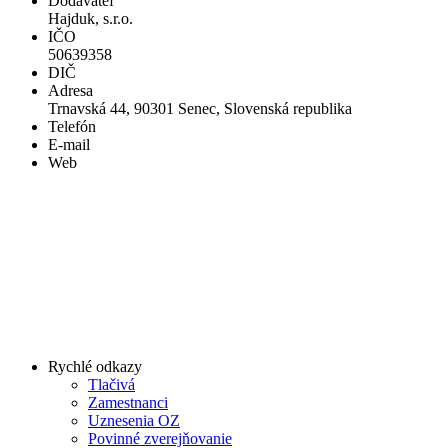
Dodávateľ
Hajduk, s.r.o.
IČO
50639358
DIČ
Adresa
Trnavská 44, 90301 Senec, Slovenská republika
Telefón
E-mail
Web
Rychlé odkazy
Tlačivá
Zamestnanci
Uznesenia OZ
Povinné zverejňovanie