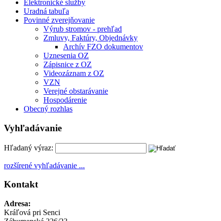
Elektronické služby
Uradná tabuľa
Povinné zverejňovanie
Výrub stromov - prehľad
Zmluvy, Faktúry, Objednávky
Archív FZO dokumentov
Uznesenia OZ
Zápisnice z OZ
Videozáznam z OZ
VZN
Verejné obstarávanie
Hospodárenie
Obecný rozhlas
Vyhľadávanie
Hľadaný výraz:
rozšírené vyhľadávanie ...
Kontakt
Adresa:
Kráľová pri Senci