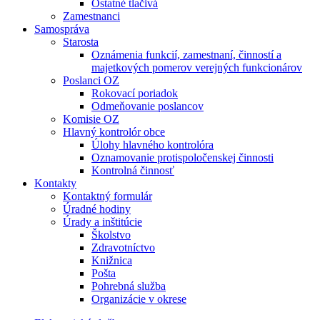
Ostatné tlačivá
Zamestnanci
Samospráva
Starosta
Oznámenia funkcií, zamestnaní, činností a
majetkových pomerov verejných funkcionárov
Poslanci OZ
Rokovací poriadok
Odmeňovanie poslancov
Komisie OZ
Hlavný kontrolór obce
Úlohy hlavného kontrolóra
Oznamovanie protispoločenskej činnosti
Kontrolná činnosť
Kontakty
Kontaktný formulár
Úradné hodiny
Úrady a inštitúcie
Školstvo
Zdravotníctvo
Knižnica
Pošta
Pohrebná služba
Organizácie v okrese