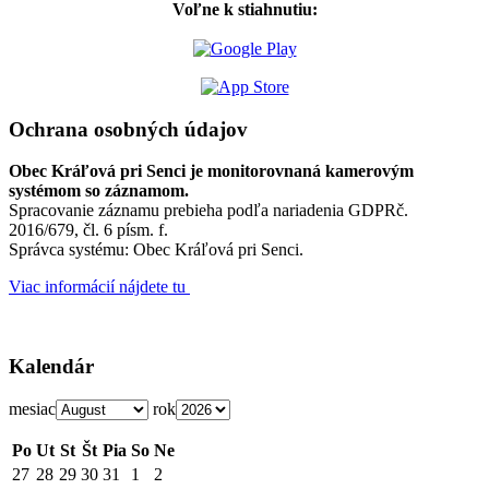
Voľne k stiahnutiu:
Ochrana osobných údajov
Obec Kráľová pri Senci je monitorovnaná kamerovým
systémom so záznamom.
Spracovanie záznamu prebieha podľa nariadenia GDPRč.
2016/679, čl. 6 písm. f.
Správca systému: Obec Kráľová pri Senci.
Viac informácií nájdete tu
Kalendár
mesiac
rok
Po
Ut
St
Št
Pia
So
Ne
27
28
29
30
31
1
2