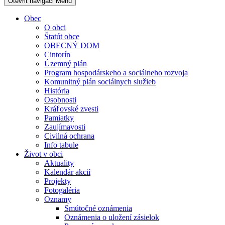
Otevřit navigaci
Menu
Obec
O obci
Štatút obce
OBECNÝ DOM
Cintorín
Územný plán
Program hospodárskeho a sociálneho rozvoja
Komunitný plán sociálnych služieb
História
Osobnosti
Kráľovské zvesti
Pamiatky
Zaujímavosti
Civilná ochrana
Info tabule
Život v obci
Aktuality
Kalendár akcií
Projekty
Fotogaléria
Oznamy
Smútočné oznámenia
Oznámenia o uložení zásielok