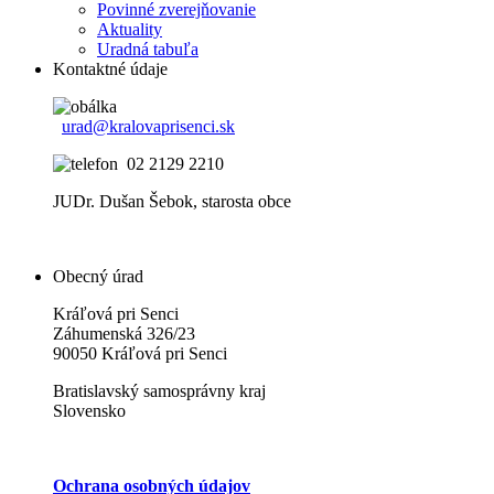
Povinné zverejňovanie
Aktuality
Uradná tabuľa
Kontaktné údaje
urad@kralovaprisenci.sk
02 2129 2210
JUDr. Dušan Šebok, starosta obce
Obecný úrad
Kráľová pri Senci
Záhumenská 326/23
90050 Kráľová pri Senci
Bratislavský samosprávny kraj
Slovensko
Ochrana osobných údajov