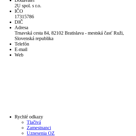
Dodávateľ
2U spol. s r.o.
IČO
17315786
DIČ
Adresa
Trnavská cesta 84, 82102 Bratislava - mestská časť Ruži,
Slovenská republika
Telefón
E-mail
Web
Rychlé odkazy
Tlačivá
Zamestnanci
Uznesenia OZ