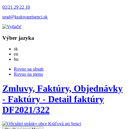
02/21 29 22 10
urad@kralovaprisenci.sk
Výber jazyka
Slovensky
sk
English
en
Magyar
hu
Rovno na obsah
Rovno na menu
Zmluvy, Faktúry, Objednávky
- Faktúry - Detail faktúry
DF2021/322