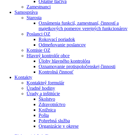
Ostatné tlačivá
Zamestnanci
Samospráva
Starosta
Oznámenia funkcií, zamestnaní, činností a
majetkových pomerov verejných funkcionárov
Poslanci OZ
Rokovací poriadok
Odmeňovanie poslancov
Komisie OZ
Hlavný kontrolór obce
Úlohy hlavného kontrolóra
Oznamovanie protispoločenskej činnosti
Kontrolná činnosť
Kontakty
Kontaktný formulár
Úradné hodiny
Úrady a inštitúcie
Školstvo
Zdravotníctvo
Knižnica
Pošta
Pohrebná služba
Organizácie v okrese