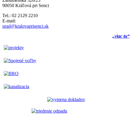
Záhumenská 326/23
90050 Kráľová pri Senci
Tel.: 02 2129 2210
E-mail:
urad@kralovaprisenci.sk
„viac tu“