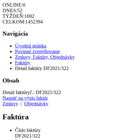
ONLINE:
0
DNES:
52
TÝŽDEŇ:
1692
CELKOM:
1452394
Navigácia
Úvodná stránka
Povinné zverejňovanie
Zmluvy, Faktúry, Objednávky
Faktúry
Detail faktúry DF2021/322
Obsah
Detail faktúry
č.:
DF2021/322
Naspäť na výpis faktúr
Zmluvy
|
Objednávky
Faktúra
Číslo faktúry
DF2021/322