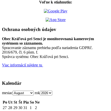
Voľne k stiahnutiu:
Ochrana osobných údajov
Obec Kráľová pri Senci je monitorovnaná kamerovým
systémom so záznamom.
Spracovanie záznamu prebieha podľa nariadenia GDPRč.
2016/679, čl. 6 písm. f.
Správca systému: Obec Kráľová pri Senci.
Viac informácií nájdete tu
Kalendár
mesiac
rok
Po
Ut
St
Št
Pia
So
Ne
27
28
29
30
31
1
2