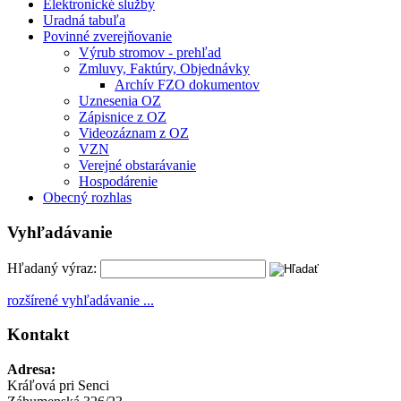
Elektronické služby
Uradná tabuľa
Povinné zverejňovanie
Výrub stromov - prehľad
Zmluvy, Faktúry, Objednávky
Archív FZO dokumentov
Uznesenia OZ
Zápisnice z OZ
Videozáznam z OZ
VZN
Verejné obstarávanie
Hospodárenie
Obecný rozhlas
Vyhľadávanie
Hľadaný výraz:
rozšírené vyhľadávanie ...
Kontakt
Adresa:
Kráľová pri Senci