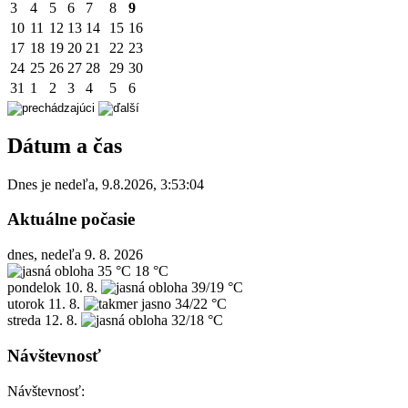
3
4
5
6
7
8
9
10
11
12
13
14
15
16
17
18
19
20
21
22
23
24
25
26
27
28
29
30
31
1
2
3
4
5
6
Dátum a čas
Dnes je
nedeľa
,
9.8.2026
,
3:53:04
Aktuálne počasie
dnes, nedeľa 9. 8. 2026
35 °C
18 °C
pondelok
10. 8.
39/19 °C
utorok
11. 8.
34/22 °C
streda
12. 8.
32/18 °C
Návštevnosť
Návštevnosť: