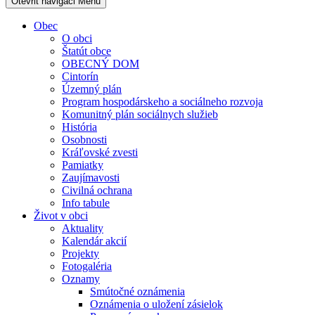
Otevřit navigaci
Menu
Obec
O obci
Štatút obce
OBECNÝ DOM
Cintorín
Územný plán
Program hospodárskeho a sociálneho rozvoja
Komunitný plán sociálnych služieb
História
Osobnosti
Kráľovské zvesti
Pamiatky
Zaujímavosti
Civilná ochrana
Info tabule
Život v obci
Aktuality
Kalendár akcií
Projekty
Fotogaléria
Oznamy
Smútočné oznámenia
Oznámenia o uložení zásielok