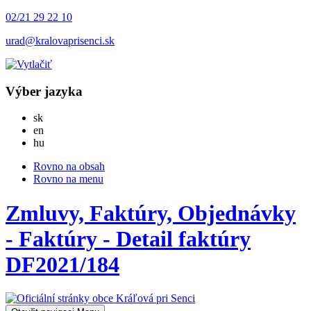
02/21 29 22 10
urad@kralovaprisenci.sk
Výber jazyka
Slovensky
sk
English
en
Magyar
hu
Rovno na obsah
Rovno na menu
Zmluvy, Faktúry, Objednávky
- Faktúry - Detail faktúry
DF2021/184