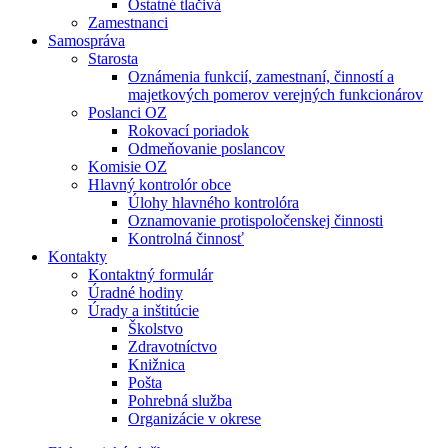
Ostatné tlačivá
Zamestnanci
Samospráva
Starosta
Oznámenia funkcií, zamestnaní, činností a
majetkových pomerov verejných funkcionárov
Poslanci OZ
Rokovací poriadok
Odmeňovanie poslancov
Komisie OZ
Hlavný kontrolór obce
Úlohy hlavného kontrolóra
Oznamovanie protispoločenskej činnosti
Kontrolná činnosť
Kontakty
Kontaktný formulár
Úradné hodiny
Úrady a inštitúcie
Školstvo
Zdravotníctvo
Knižnica
Pošta
Pohrebná služba
Organizácie v okrese