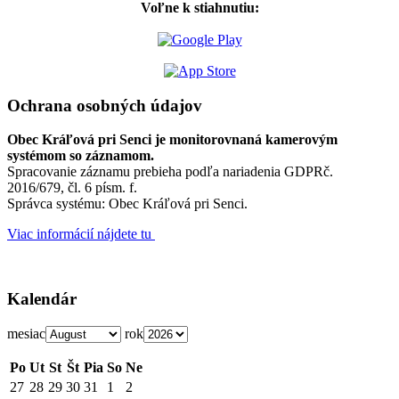
Voľne k stiahnutiu:
Ochrana osobných údajov
Obec Kráľová pri Senci je monitorovnaná kamerovým
systémom so záznamom.
Spracovanie záznamu prebieha podľa nariadenia GDPRč.
2016/679, čl. 6 písm. f.
Správca systému: Obec Kráľová pri Senci.
Viac informácií nájdete tu
Kalendár
mesiac
rok
Po
Ut
St
Št
Pia
So
Ne
27
28
29
30
31
1
2