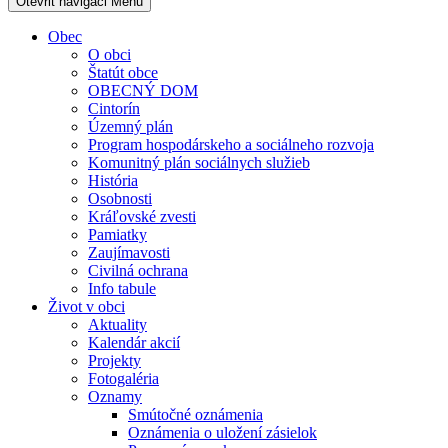
Otevřit navigaci
Menu
Obec
O obci
Štatút obce
OBECNÝ DOM
Cintorín
Územný plán
Program hospodárskeho a sociálneho rozvoja
Komunitný plán sociálnych služieb
História
Osobnosti
Kráľovské zvesti
Pamiatky
Zaujímavosti
Civilná ochrana
Info tabule
Život v obci
Aktuality
Kalendár akcií
Projekty
Fotogaléria
Oznamy
Smútočné oznámenia
Oznámenia o uložení zásielok