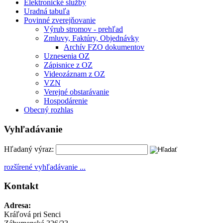
Elektronické služby
Uradná tabuľa
Povinné zverejňovanie
Výrub stromov - prehľad
Zmluvy, Faktúry, Objednávky
Archív FZO dokumentov
Uznesenia OZ
Zápisnice z OZ
Videozáznam z OZ
VZN
Verejné obstarávanie
Hospodárenie
Obecný rozhlas
Vyhľadávanie
Hľadaný výraz:
rozšírené vyhľadávanie ...
Kontakt
Adresa:
Kráľová pri Senci