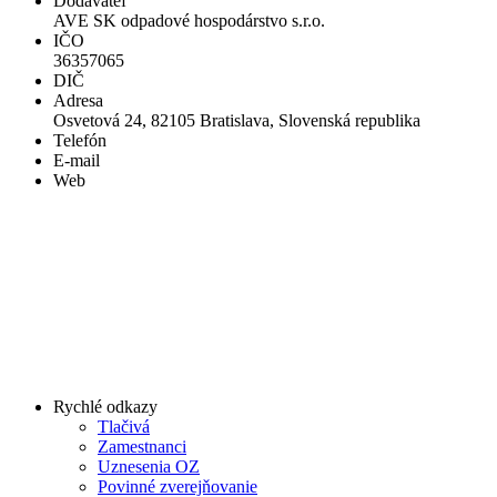
Dodávateľ
AVE SK odpadové hospodárstvo s.r.o.
IČO
36357065
DIČ
Adresa
Osvetová 24, 82105 Bratislava, Slovenská republika
Telefón
E-mail
Web
Rychlé odkazy
Tlačivá
Zamestnanci
Uznesenia OZ
Povinné zverejňovanie