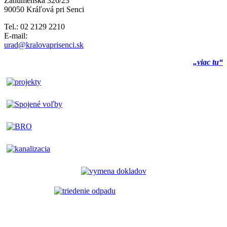
Záhumenská 326/23
90050 Kráľová pri Senci
Tel.: 02 2129 2210
E-mail:
urad@kralovaprisenci.sk
„viac tu“