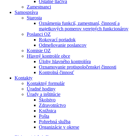
Ostatné tlačivá
Zamestnanci
Samospráva
Starosta
Oznámenia funkcií, zamestnaní, činností a
majetkových pomerov verejných funkcionárov
Poslanci OZ
Rokovací poriadok
Odmeňovanie poslancov
Komisie OZ
Hlavný kontrolór obce
Úlohy hlavného kontrolóra
Oznamovanie protispoločenskej činnosti
Kontrolná činnosť
Kontakty
Kontaktný formulár
Úradné hodiny
Úrady a inštitúcie
Školstvo
Zdravotníctvo
Knižnica
Pošta
Pohrebná služba
Organizácie v okrese