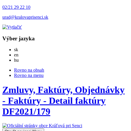
02/21 29 22 10
urad@kralovaprisenci.sk
Výber jazyka
Slovensky
sk
English
en
Magyar
hu
Rovno na obsah
Rovno na menu
Zmluvy, Faktúry, Objednávky
- Faktúry - Detail faktúry
DF2021/179