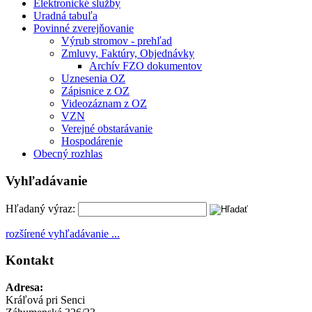
Elektronické služby
Uradná tabuľa
Povinné zverejňovanie
Výrub stromov - prehľad
Zmluvy, Faktúry, Objednávky
Archív FZO dokumentov
Uznesenia OZ
Zápisnice z OZ
Videozáznam z OZ
VZN
Verejné obstarávanie
Hospodárenie
Obecný rozhlas
Vyhľadávanie
Hľadaný výraz:
rozšírené vyhľadávanie ...
Kontakt
Adresa:
Kráľová pri Senci