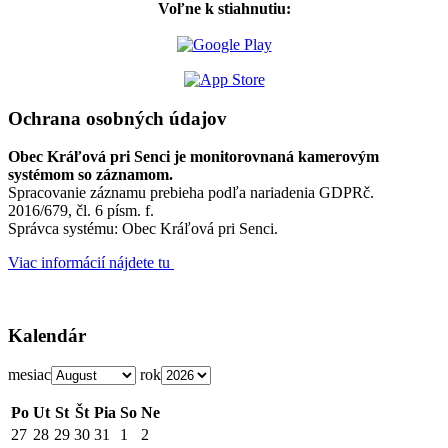
Voľne k stiahnutiu:
Ochrana osobných údajov
Obec Kráľová pri Senci je monitorovnaná kamerovým
systémom so záznamom.
Spracovanie záznamu prebieha podľa nariadenia GDPRč.
2016/679, čl. 6 písm. f.
Správca systému: Obec Kráľová pri Senci.
Viac informácií nájdete tu
Kalendár
mesiac
rok
Po
Ut
St
Št
Pia
So
Ne
27
28
29
30
31
1
2