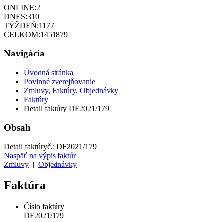
ONLINE:
2
DNES:
310
TÝŽDEŇ:
1177
CELKOM:
1451879
Navigácia
Úvodná stránka
Povinné zverejňovanie
Zmluvy, Faktúry, Objednávky
Faktúry
Detail faktúry DF2021/179
Obsah
Detail faktúry
č.:
DF2021/179
Naspäť na výpis faktúr
Zmluvy
|
Objednávky
Faktúra
Číslo faktúry
DF2021/179