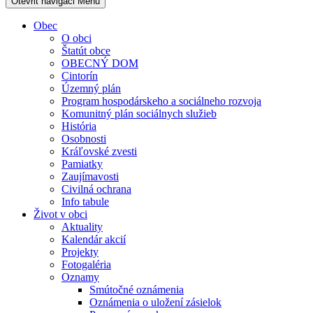
Otevřit navigaci
Menu
Obec
O obci
Štatút obce
OBECNÝ DOM
Cintorín
Územný plán
Program hospodárskeho a sociálneho rozvoja
Komunitný plán sociálnych služieb
História
Osobnosti
Kráľovské zvesti
Pamiatky
Zaujímavosti
Civilná ochrana
Info tabule
Život v obci
Aktuality
Kalendár akcií
Projekty
Fotogaléria
Oznamy
Smútočné oznámenia
Oznámenia o uložení zásielok