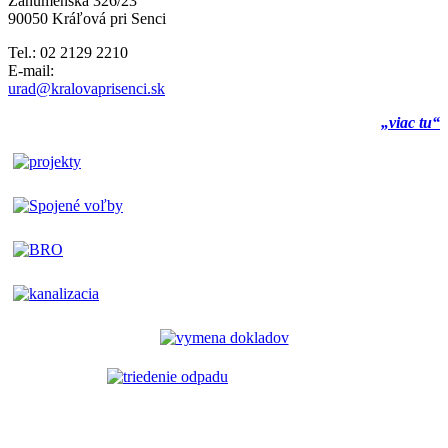
Záhumenská 326/23
90050 Kráľová pri Senci
Tel.: 02 2129 2210
E-mail:
urad@kralovaprisenci.sk
„viac tu“