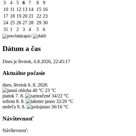
3
4
5
6
7
8
9
10
11
12
13
14
15
16
17
18
19
20
21
22
23
24
25
26
27
28
29
30
31
1
2
3
4
5
6
Dátum a čas
Dnes je
štvrtok
,
6.8.2026
,
22:45:17
Aktuálne počasie
dnes, štvrtok 6. 8. 2026
40 °C
23 °C
piatok
7. 8.
34/22 °C
sobota
8. 8.
32/20 °C
nedeľa
9. 8.
36/16 °C
Návštevnosť
Návštevnosť: