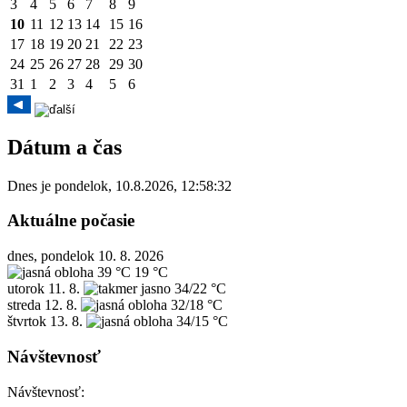
3
4
5
6
7
8
9
10
11
12
13
14
15
16
17
18
19
20
21
22
23
24
25
26
27
28
29
30
31
1
2
3
4
5
6
Dátum a čas
Dnes je
pondelok
,
10.8.2026
,
12:58:32
Aktuálne počasie
dnes, pondelok 10. 8. 2026
39 °C
19 °C
utorok
11. 8.
34/22 °C
streda
12. 8.
32/18 °C
štvrtok
13. 8.
34/15 °C
Návštevnosť
Návštevnosť: