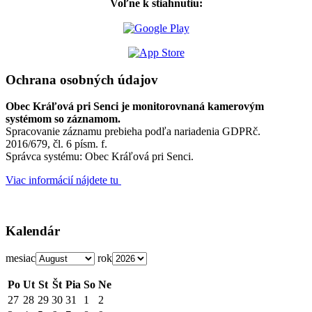
Voľne k stiahnutiu:
Ochrana osobných údajov
Obec Kráľová pri Senci je monitorovnaná kamerovým
systémom so záznamom.
Spracovanie záznamu prebieha podľa nariadenia GDPRč.
2016/679, čl. 6 písm. f.
Správca systému: Obec Kráľová pri Senci.
Viac informácií nájdete tu
Kalendár
mesiac
rok
Po
Ut
St
Št
Pia
So
Ne
27
28
29
30
31
1
2