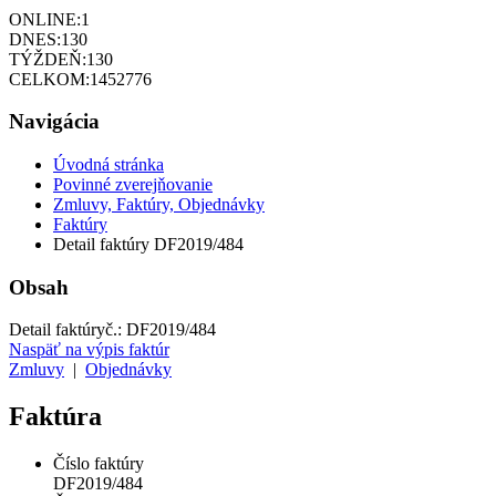
ONLINE:
1
DNES:
130
TÝŽDEŇ:
130
CELKOM:
1452776
Navigácia
Úvodná stránka
Povinné zverejňovanie
Zmluvy, Faktúry, Objednávky
Faktúry
Detail faktúry DF2019/484
Obsah
Detail faktúry
č.:
DF2019/484
Naspäť na výpis faktúr
Zmluvy
|
Objednávky
Faktúra
Číslo faktúry
DF2019/484