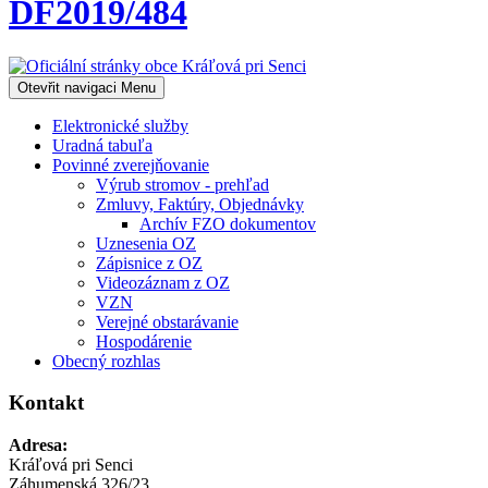
DF2019/484
Otevřit navigaci
Menu
Elektronické služby
Uradná tabuľa
Povinné zverejňovanie
Výrub stromov - prehľad
Zmluvy, Faktúry, Objednávky
Archív FZO dokumentov
Uznesenia OZ
Zápisnice z OZ
Videozáznam z OZ
VZN
Verejné obstarávanie
Hospodárenie
Obecný rozhlas
Kontakt
Adresa:
Kráľová pri Senci
Záhumenská 326/23