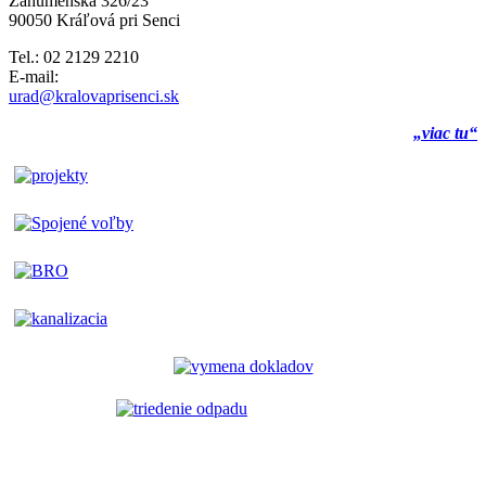
Záhumenská 326/23
90050 Kráľová pri Senci
Tel.: 02 2129 2210
E-mail:
urad@kralovaprisenci.sk
„viac tu“