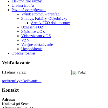
Elektronické služby
Uradná tabuľa
Povinné zverejňovanie
Výrub stromov - prehľad
Zmluvy, Faktúry, Objednávky
Archív FZO dokumentov
Uznesenia OZ
Zápisnice z OZ
Videozáznam z OZ
VZN
Verejné obstarávanie
Hospodárenie
Obecný rozhlas
Vyhľadávanie
Hľadaný výraz:
rozšírené vyhľadávanie ...
Kontakt
Adresa:
Kráľová pri Senci