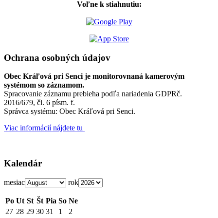
Voľne k stiahnutiu:
Ochrana osobných údajov
Obec Kráľová pri Senci je monitorovnaná kamerovým
systémom so záznamom.
Spracovanie záznamu prebieha podľa nariadenia GDPRč.
2016/679, čl. 6 písm. f.
Správca systému: Obec Kráľová pri Senci.
Viac informácií nájdete tu
Kalendár
mesiac
rok
Po
Ut
St
Št
Pia
So
Ne
27
28
29
30
31
1
2