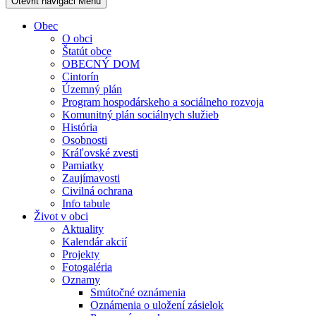
Otevřit navigaci
Menu
Obec
O obci
Štatút obce
OBECNÝ DOM
Cintorín
Územný plán
Program hospodárskeho a sociálneho rozvoja
Komunitný plán sociálnych služieb
História
Osobnosti
Kráľovské zvesti
Pamiatky
Zaujímavosti
Civilná ochrana
Info tabule
Život v obci
Aktuality
Kalendár akcií
Projekty
Fotogaléria
Oznamy
Smútočné oznámenia
Oznámenia o uložení zásielok