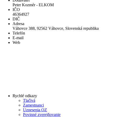
Dodávateľ
Peter Kozmér - ELKOM
IČO
46364927
DIČ
Adresa
Váhovce 388, 92562 Váhovce, Slovenská republika
Telefón
E-mail
Web
Rychlé odkazy
Tlačivá
Zamestnanci
Uznesenia OZ
Povinné zverejňovanie