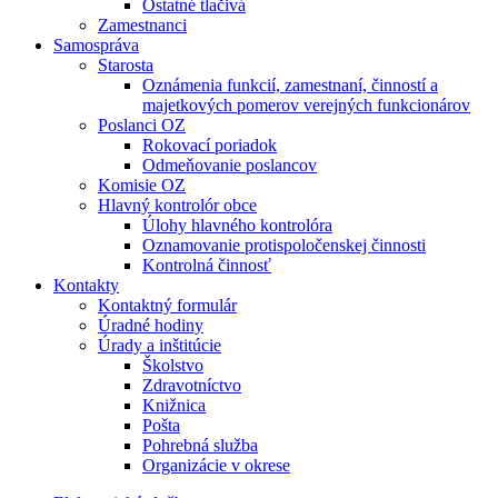
Ostatné tlačivá
Zamestnanci
Samospráva
Starosta
Oznámenia funkcií, zamestnaní, činností a
majetkových pomerov verejných funkcionárov
Poslanci OZ
Rokovací poriadok
Odmeňovanie poslancov
Komisie OZ
Hlavný kontrolór obce
Úlohy hlavného kontrolóra
Oznamovanie protispoločenskej činnosti
Kontrolná činnosť
Kontakty
Kontaktný formulár
Úradné hodiny
Úrady a inštitúcie
Školstvo
Zdravotníctvo
Knižnica
Pošta
Pohrebná služba
Organizácie v okrese