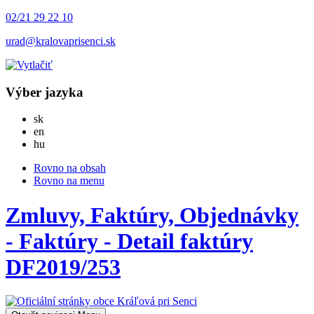
02/21 29 22 10
urad@kralovaprisenci.sk
Výber jazyka
Slovensky
sk
English
en
Magyar
hu
Rovno na obsah
Rovno na menu
Zmluvy, Faktúry, Objednávky
- Faktúry - Detail faktúry
DF2019/253