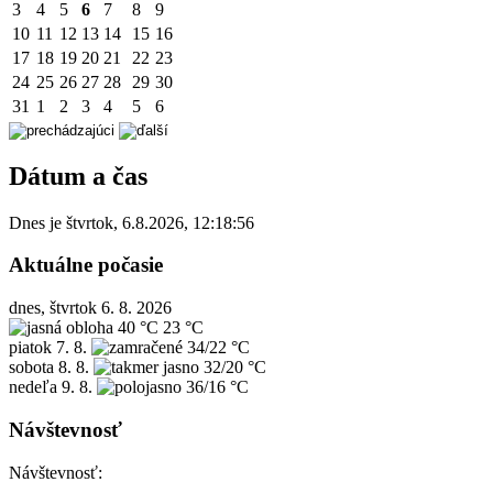
3
4
5
6
7
8
9
10
11
12
13
14
15
16
17
18
19
20
21
22
23
24
25
26
27
28
29
30
31
1
2
3
4
5
6
Dátum a čas
Dnes je
štvrtok
,
6.8.2026
,
12:18:56
Aktuálne počasie
dnes, štvrtok 6. 8. 2026
40 °C
23 °C
piatok
7. 8.
34/22 °C
sobota
8. 8.
32/20 °C
nedeľa
9. 8.
36/16 °C
Návštevnosť
Návštevnosť: