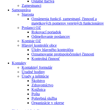
Ostatné tlačivá
Zamestnanci
Samospráva
Starosta
Oznámenia funkcií, zamestnaní, činností a
majetkových pomerov verejných funkcionárov
Poslanci OZ
Rokovací poriadok
Odmeňovanie poslancov
Komisie OZ
Hlavný kontrolór obce
Úlohy hlavného kontrolóra
Oznamovanie protispoločenskej činnosti
Kontrolná činnosť
Kontakty
Kontaktný formulár
Úradné hodiny
Úrady a inštitúcie
Školstvo
Zdravotníctvo
Knižnica
Pošta
Pohrebná služba
Organizácie v okrese