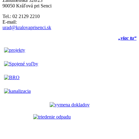
Záhumenská 326/23
90050 Kráľová pri Senci
Tel.: 02 2129 2210
E-mail:
urad@kralovaprisenci.sk
„viac tu“