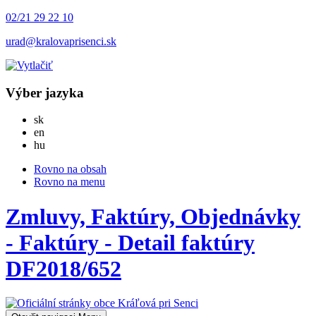
02/21 29 22 10
urad@kralovaprisenci.sk
Výber jazyka
Slovensky
sk
English
en
Magyar
hu
Rovno na obsah
Rovno na menu
Zmluvy, Faktúry, Objednávky
- Faktúry - Detail faktúry
DF2018/652