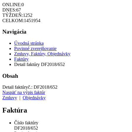
ONLINE:
0
DNES:
67
TÝŽDEŇ:
1252
CELKOM:
1451954
Navigácia
Úvodná stránka
Povinné zverejňovanie
Zmluvy, Faktúry, Objednávky
Faktúry
Detail faktúry DF2018/652
Obsah
Detail faktúry
č.:
DF2018/652
Naspäť na výpis faktúr
Zmluvy
|
Objednávky
Faktúra
Číslo faktúry
DF2018/652