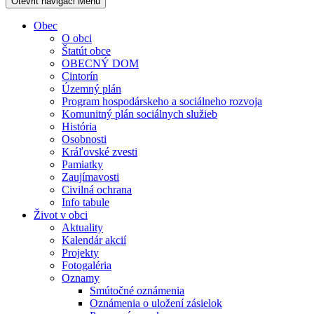
Otevřit navigaci
Menu
Obec
O obci
Štatút obce
OBECNÝ DOM
Cintorín
Územný plán
Program hospodárskeho a sociálneho rozvoja
Komunitný plán sociálnych služieb
História
Osobnosti
Kráľovské zvesti
Pamiatky
Zaujímavosti
Civilná ochrana
Info tabule
Život v obci
Aktuality
Kalendár akcií
Projekty
Fotogaléria
Oznamy
Smútočné oznámenia
Oznámenia o uložení zásielok