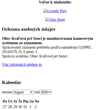
Voľne k stiahnutiu:
Ochrana osobných údajov
Obec Kráľová pri Senci je monitorovnaná kamerovým
systémom so záznamom.
Spracovanie záznamu prebieha podľa nariadenia GDPRč.
2016/679, čl. 6 písm. f.
Správca systému: Obec Kráľová pri Senci.
Viac informácií nájdete tu
Kalendár
mesiac
rok
Po
Ut
St
Št
Pia
So
Ne
27
28
29
30
31
1
2