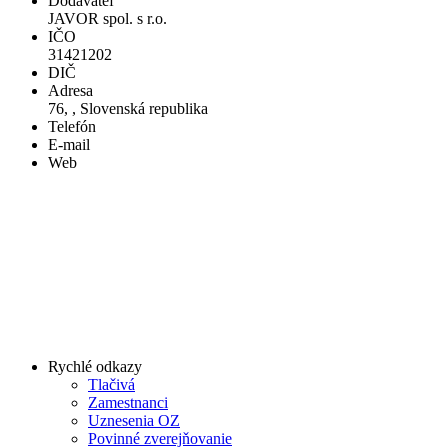
Dodávateľ
JAVOR spol. s r.o.
IČO
31421202
DIČ
Adresa
76, , Slovenská republika
Telefón
E-mail
Web
Rychlé odkazy
Tlačivá
Zamestnanci
Uznesenia OZ
Povinné zverejňovanie