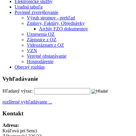
Elektronické služby
Uradná tabuľa
Povinné zverejňovanie
Výrub stromov - prehľad
Zmluvy, Faktúry, Objednávky
Archív FZO dokumentov
Uznesenia OZ
Zápisnice z OZ
Videozáznam z OZ
VZN
Verejné obstarávanie
Hospodárenie
Obecný rozhlas
Vyhľadávanie
Hľadaný výraz:
rozšírené vyhľadávanie ...
Kontakt
Adresa:
Kráľová pri Senci