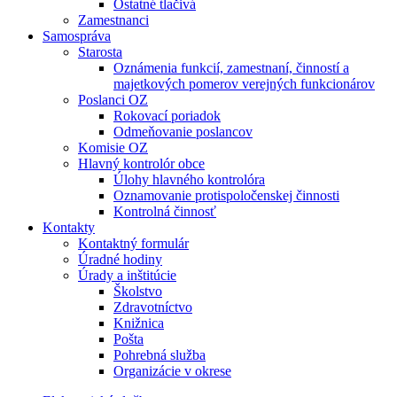
Ostatné tlačivá
Zamestnanci
Samospráva
Starosta
Oznámenia funkcií, zamestnaní, činností a
majetkových pomerov verejných funkcionárov
Poslanci OZ
Rokovací poriadok
Odmeňovanie poslancov
Komisie OZ
Hlavný kontrolór obce
Úlohy hlavného kontrolóra
Oznamovanie protispoločenskej činnosti
Kontrolná činnosť
Kontakty
Kontaktný formulár
Úradné hodiny
Úrady a inštitúcie
Školstvo
Zdravotníctvo
Knižnica
Pošta
Pohrebná služba
Organizácie v okrese