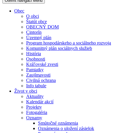
Otevřit navigaci
Menu
Obec
O obci
Štatút obce
OBECNÝ DOM
Cintorín
Územný plán
Program hospodárskeho a sociálneho rozvoja
Komunitný plán sociálnych služieb
História
Osobnosti
Kráľovské zvesti
Pamiatky
Zaujímavosti
Civilná ochrana
Info tabule
Život v obci
Aktuality
Kalendár akcií
Projekty
Fotogaléria
Oznamy
Smútočné oznámenia
Oznámenia o uložení zásielok