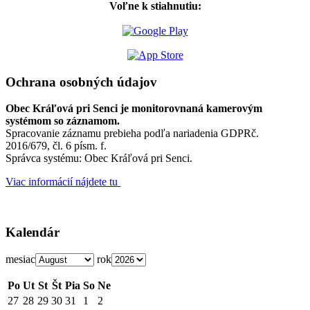
Voľne k stiahnutiu:
Ochrana osobných údajov
Obec Kráľová pri Senci je monitorovnaná kamerovým
systémom so záznamom.
Spracovanie záznamu prebieha podľa nariadenia GDPRč.
2016/679, čl. 6 písm. f.
Správca systému: Obec Kráľová pri Senci.
Viac informácií nájdete tu
Kalendár
mesiac
rok
Po
Ut
St
Št
Pia
So
Ne
27
28
29
30
31
1
2