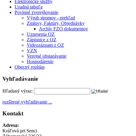
Elektronické služby
Uradná tabuľa
Povinné zverejňovanie
Výrub stromov - prehľad
Zmluvy, Faktúry, Objednávky
Archív FZO dokumentov
Uznesenia OZ
Zápisnice z OZ
Videozáznam z OZ
VZN
Verejné obstarávanie
Hospodárenie
Obecný rozhlas
Vyhľadávanie
Hľadaný výraz:
rozšírené vyhľadávanie ...
Kontakt
Adresa:
Kráľová pri Senci