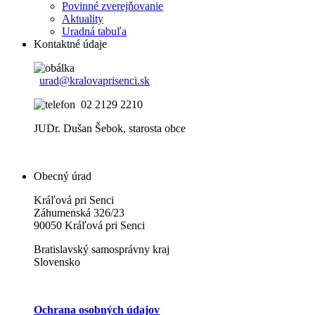
Povinné zverejňovanie
Aktuality
Uradná tabuľa
Kontaktné údaje
urad@kralovaprisenci.sk
02 2129 2210
JUDr. Dušan Šebok, starosta obce
Obecný úrad
Kráľová pri Senci
Záhumenská 326/23
90050 Kráľová pri Senci
Bratislavský samosprávny kraj
Slovensko
Ochrana osobných údajov