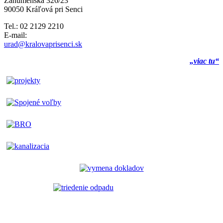
Záhumenská 326/23
90050 Kráľová pri Senci
Tel.: 02 2129 2210
E-mail:
urad@kralovaprisenci.sk
„viac tu“