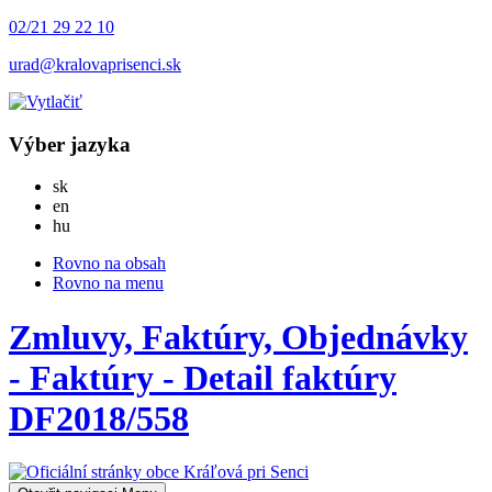
02/21 29 22 10
urad@kralovaprisenci.sk
Výber jazyka
Slovensky
sk
English
en
Magyar
hu
Rovno na obsah
Rovno na menu
Zmluvy, Faktúry, Objednávky
- Faktúry - Detail faktúry
DF2018/558