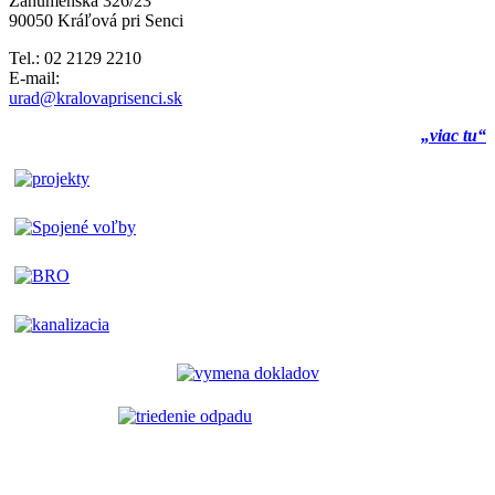
Záhumenská 326/23
90050 Kráľová pri Senci
Tel.: 02 2129 2210
E-mail:
urad@kralovaprisenci.sk
„viac tu“