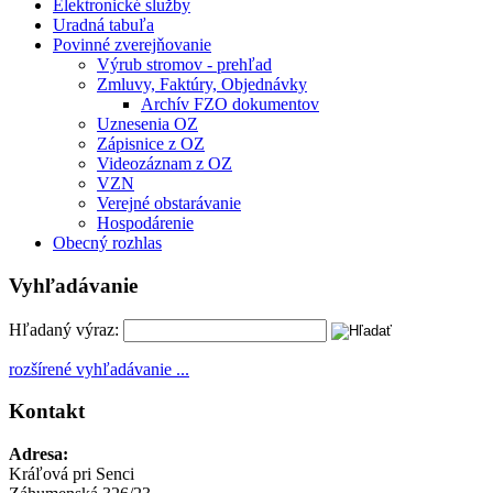
Elektronické služby
Uradná tabuľa
Povinné zverejňovanie
Výrub stromov - prehľad
Zmluvy, Faktúry, Objednávky
Archív FZO dokumentov
Uznesenia OZ
Zápisnice z OZ
Videozáznam z OZ
VZN
Verejné obstarávanie
Hospodárenie
Obecný rozhlas
Vyhľadávanie
Hľadaný výraz:
rozšírené vyhľadávanie ...
Kontakt
Adresa:
Kráľová pri Senci