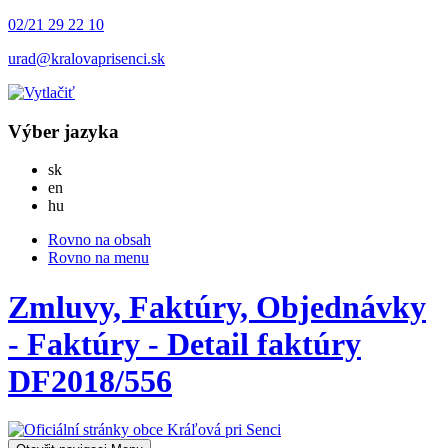
02/21 29 22 10
urad@kralovaprisenci.sk
Výber jazyka
Slovensky
sk
English
en
Magyar
hu
Rovno na obsah
Rovno na menu
Zmluvy, Faktúry, Objednávky
- Faktúry - Detail faktúry
DF2018/556