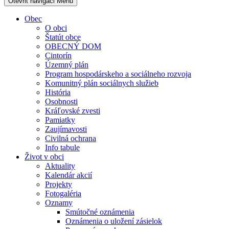
Otevřit navigaci
Menu
Obec
O obci
Štatút obce
OBECNÝ DOM
Cintorín
Územný plán
Program hospodárskeho a sociálneho rozvoja
Komunitný plán sociálnych služieb
História
Osobnosti
Kráľovské zvesti
Pamiatky
Zaujímavosti
Civilná ochrana
Info tabule
Život v obci
Aktuality
Kalendár akcií
Projekty
Fotogaléria
Oznamy
Smútočné oznámenia
Oznámenia o uložení zásielok