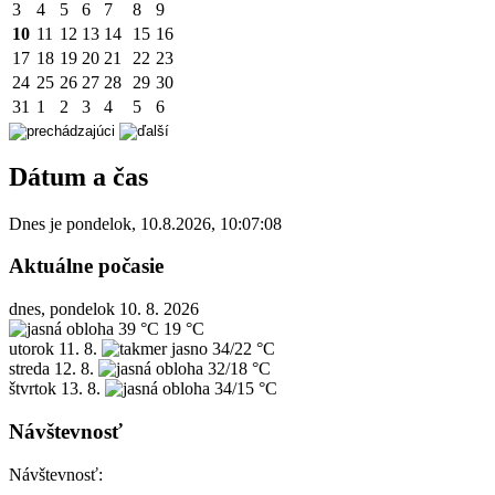
3
4
5
6
7
8
9
10
11
12
13
14
15
16
17
18
19
20
21
22
23
24
25
26
27
28
29
30
31
1
2
3
4
5
6
Dátum a čas
Dnes je
pondelok
,
10.8.2026
,
10:07:08
Aktuálne počasie
dnes, pondelok 10. 8. 2026
39 °C
19 °C
utorok
11. 8.
34/22 °C
streda
12. 8.
32/18 °C
štvrtok
13. 8.
34/15 °C
Návštevnosť
Návštevnosť: