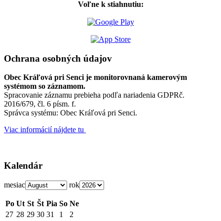
Voľne k stiahnutiu:
Ochrana osobných údajov
Obec Kráľová pri Senci je monitorovnaná kamerovým
systémom so záznamom.
Spracovanie záznamu prebieha podľa nariadenia GDPRč.
2016/679, čl. 6 písm. f.
Správca systému: Obec Kráľová pri Senci.
Viac informácií nájdete tu
Kalendár
mesiac
rok
Po
Ut
St
Št
Pia
So
Ne
27
28
29
30
31
1
2