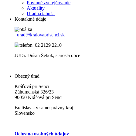
Povinné zverejňovanie
Aktuality
Uradná tabuľa
Kontaktné údaje
urad@kralovaprisenci.sk
02 2129 2210
JUDr. Dušan Šebok, starosta obce
Obecný úrad
Kráľová pri Senci
Záhumenská 326/23
90050 Kráľová pri Senci
Bratislavský samosprávny kraj
Slovensko
Ochrana osobných údajov