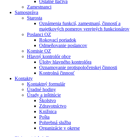
Ostatné tlačivá
Zamestnanci
Samospráva
Starosta
Oznámenia funkcií, zamestnaní, činností a
majetkových pomerov verejných funkcionárov
Poslanci OZ
Rokovací poriadok
Odmeňovanie poslancov
Komisie OZ
Hlavný kontrolór obce
Úlohy hlavného kontrolóra
Oznamovanie protispoločenskej činnosti
Kontrolná činnosť
Kontakty
Kontaktný formulár
Úradné hodiny
Úrady a inštitúcie
Školstvo
Zdravotníctvo
Knižnica
Pošta
Pohrebná služba
Organizácie v okrese