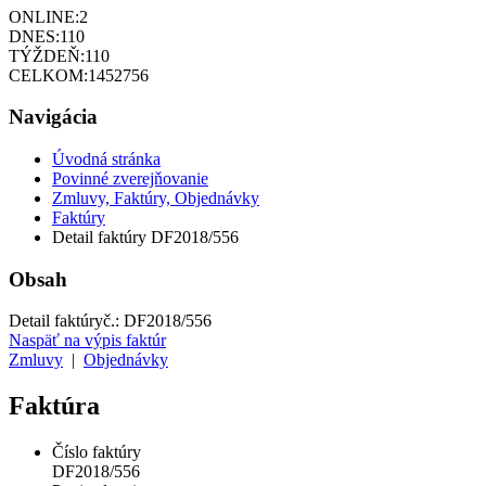
ONLINE:
2
DNES:
110
TÝŽDEŇ:
110
CELKOM:
1452756
Navigácia
Úvodná stránka
Povinné zverejňovanie
Zmluvy, Faktúry, Objednávky
Faktúry
Detail faktúry DF2018/556
Obsah
Detail faktúry
č.:
DF2018/556
Naspäť na výpis faktúr
Zmluvy
|
Objednávky
Faktúra
Číslo faktúry
DF2018/556