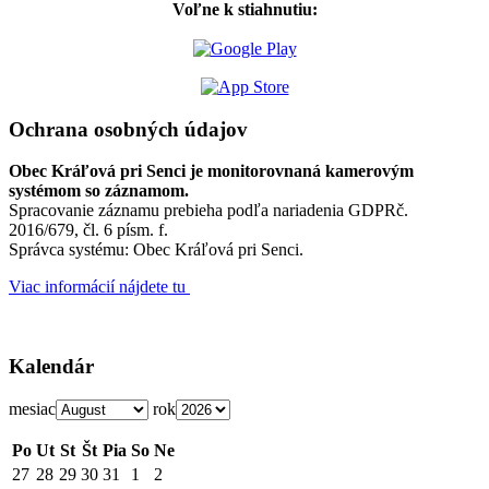
Voľne k stiahnutiu:
Ochrana osobných údajov
Obec Kráľová pri Senci je monitorovnaná kamerovým
systémom so záznamom.
Spracovanie záznamu prebieha podľa nariadenia GDPRč.
2016/679, čl. 6 písm. f.
Správca systému: Obec Kráľová pri Senci.
Viac informácií nájdete tu
Kalendár
mesiac
rok
Po
Ut
St
Št
Pia
So
Ne
27
28
29
30
31
1
2