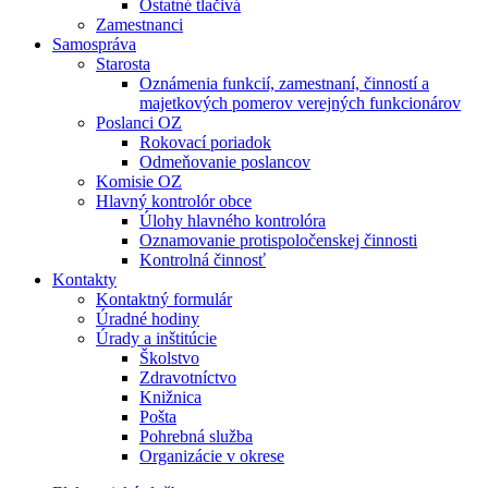
Ostatné tlačivá
Zamestnanci
Samospráva
Starosta
Oznámenia funkcií, zamestnaní, činností a
majetkových pomerov verejných funkcionárov
Poslanci OZ
Rokovací poriadok
Odmeňovanie poslancov
Komisie OZ
Hlavný kontrolór obce
Úlohy hlavného kontrolóra
Oznamovanie protispoločenskej činnosti
Kontrolná činnosť
Kontakty
Kontaktný formulár
Úradné hodiny
Úrady a inštitúcie
Školstvo
Zdravotníctvo
Knižnica
Pošta
Pohrebná služba
Organizácie v okrese