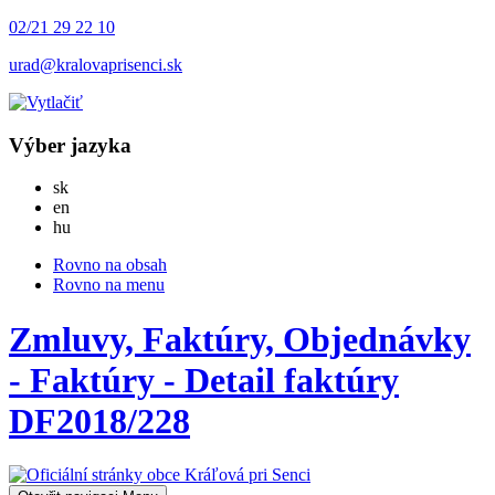
02/21 29 22 10
urad@kralovaprisenci.sk
Výber jazyka
Slovensky
sk
English
en
Magyar
hu
Rovno na obsah
Rovno na menu
Zmluvy, Faktúry, Objednávky
- Faktúry - Detail faktúry
DF2018/228