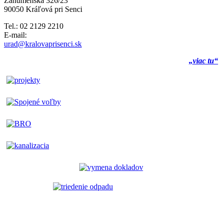
Záhumenská 326/23
90050 Kráľová pri Senci
Tel.: 02 2129 2210
E-mail:
urad@kralovaprisenci.sk
„viac tu“