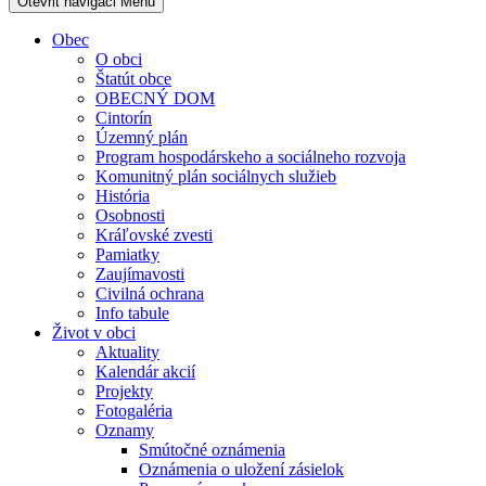
Otevřit navigaci
Menu
Obec
O obci
Štatút obce
OBECNÝ DOM
Cintorín
Územný plán
Program hospodárskeho a sociálneho rozvoja
Komunitný plán sociálnych služieb
História
Osobnosti
Kráľovské zvesti
Pamiatky
Zaujímavosti
Civilná ochrana
Info tabule
Život v obci
Aktuality
Kalendár akcií
Projekty
Fotogaléria
Oznamy
Smútočné oznámenia
Oznámenia o uložení zásielok