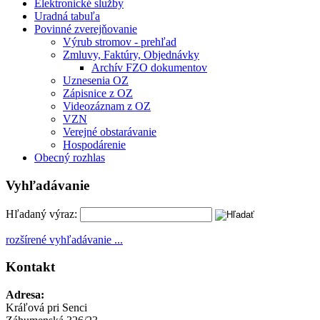
Elektronické služby
Uradná tabuľa
Povinné zverejňovanie
Výrub stromov - prehľad
Zmluvy, Faktúry, Objednávky
Archív FZO dokumentov
Uznesenia OZ
Zápisnice z OZ
Videozáznam z OZ
VZN
Verejné obstarávanie
Hospodárenie
Obecný rozhlas
Vyhľadávanie
Hľadaný výraz:
rozšírené vyhľadávanie ...
Kontakt
Adresa:
Kráľová pri Senci