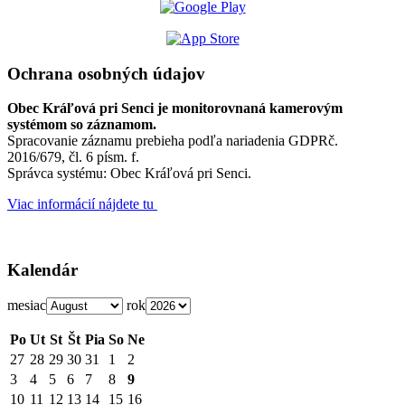
Ochrana osobných údajov
Obec Kráľová pri Senci je monitorovnaná kamerovým
systémom so záznamom.
Spracovanie záznamu prebieha podľa nariadenia GDPRč.
2016/679, čl. 6 písm. f.
Správca systému: Obec Kráľová pri Senci.
Viac informácií nájdete tu
Kalendár
mesiac
rok
Po
Ut
St
Št
Pia
So
Ne
27
28
29
30
31
1
2
3
4
5
6
7
8
9
10
11
12
13
14
15
16