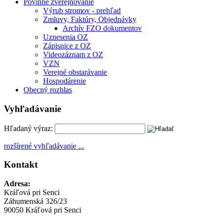
Povinné zverejňovanie
Výrub stromov - prehľad
Zmluvy, Faktúry, Objednávky
Archív FZO dokumentov
Uznesenia OZ
Zápisnice z OZ
Videozáznam z OZ
VZN
Verejné obstarávanie
Hospodárenie
Obecný rozhlas
Vyhľadávanie
Hľadaný výraz:
rozšírené vyhľadávanie ...
Kontakt
Adresa:
Kráľová pri Senci
Záhumenská 326/23
90050 Kráľová pri Senci