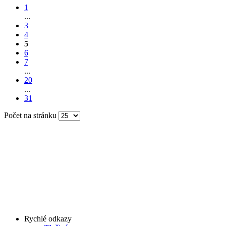
1
...
3
4
5
6
7
...
20
...
31
Počet na stránku
Rychlé odkazy