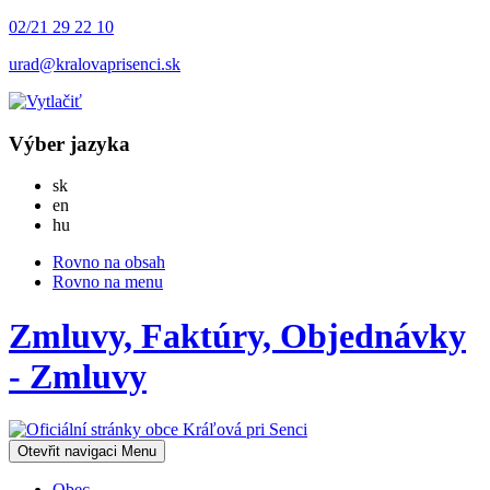
02/21 29 22 10
urad@kralovaprisenci.sk
Výber jazyka
Slovensky
sk
English
en
Magyar
hu
Rovno na obsah
Rovno na menu
Zmluvy, Faktúry, Objednávky
- Zmluvy
Otevřit navigaci
Menu
Obec