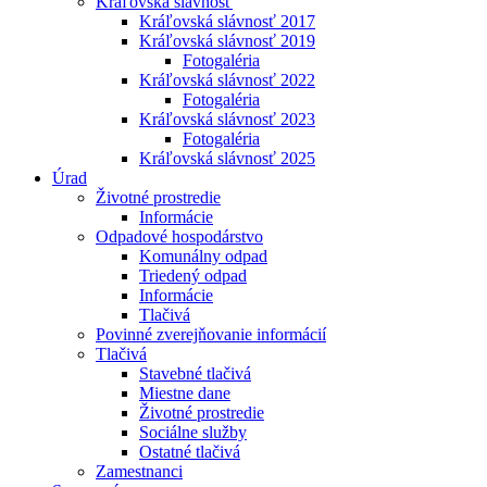
Kráľovská slávnosť
Kráľovská slávnosť 2017
Kráľovská slávnosť 2019
Fotogaléria
Kráľovská slávnosť 2022
Fotogaléria
Kráľovská slávnosť 2023
Fotogaléria
Kráľovská slávnosť 2025
Úrad
Životné prostredie
Informácie
Odpadové hospodárstvo
Komunálny odpad
Triedený odpad
Informácie
Tlačivá
Povinné zverejňovanie informácií
Tlačivá
Stavebné tlačivá
Miestne dane
Životné prostredie
Sociálne služby
Ostatné tlačivá
Zamestnanci