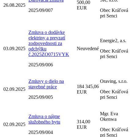
500,00
26.08.2025
EUR
2025/09/007
Obec Kráľová
pri Senci
Zmluva o dodávke
elektriny a prevzatí
Energie2, a.s.
zodpovednosti za
03.09.2025
Neuvedené
odchýlku
Obec Kráľová
č.2025ZO0715VYK
pri Senci
2025/09/006
Zmluvy o dielo na
Oraving, s.r.o.
184 345,06
stavebné práce
02.09.2025
Obec Kráľová
EUR
2025/09/005
pri Senci
Mgr. Eva
Zmluva o nájme
Okenwa
314,00
služobného bytu
02.09.2025
EUR
Obec Kráľová
2025/09/004
pri Senci