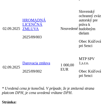
Slovenský
ochranný zväz
HROMADNÁ
autorský pre
LICENČNÁ
práva k
02.09.2025
Neuvedené
ZMLUVA
hudobným
dielam
2025/09/003
Obec Kráľová
pri Senci
MTP SPV
Darovacia zmluva
1,s.r.o.
1 000,00
02.09.2025
EUR
2025/09/002
Obec Kráľová
pri Senci
* Uvedená cena je konečná. V prípade, že je zmluvná strana
platcom DPH, je cena uvedená vrátane DPH.
Stránka: