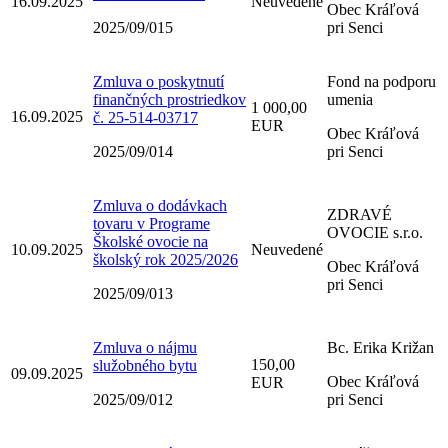
16.09.2025
Neuvedené
Obec Kráľová
2025/09/015
pri Senci
Zmluva o poskytnutí
Fond na podporu
finančných prostriedkov
umenia
1 000,00
16.09.2025
č. 25-514-03717
EUR
Obec Kráľová
2025/09/014
pri Senci
Zmluva o dodávkach
ZDRAVÉ
tovaru v Programe
OVOCIE s.r.o.
Školské ovocie na
10.09.2025
Neuvedené
školský rok 2025/2026
Obec Kráľová
pri Senci
2025/09/013
Zmluva o nájmu
Bc. Erika Križan
150,00
služobného bytu
09.09.2025
Obec Kráľová
EUR
2025/09/012
pri Senci