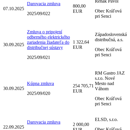
Rehák Pavol
Darovacia zmluva
800,00
07.10.2025
Obec Kráľová
EUR
2025/09/022
pri Senci
Zmluva o pripojení
Západoslovenská
odberného elektrického
distribučná, a.s.
1 322,64
zariadenia žiadateľa do
30.09.2025
EUR
distribučnej sústavy
Obec Kráľová
pri Senci
2025/09/021
RM Gastro JAZ
s.r.o. Nové
Kúpna zmluva
Mesto nad
254 705,71
30.09.2025
Váhom
EUR
2025/09/020
Obec Kráľová
pri Senci
ELSD, s.r.o.
Darovacia zmluva
2 000,00
22.09.2025
Obec Kráľová
EUR