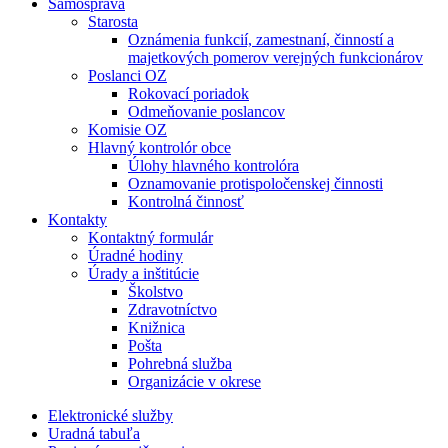
Samospráva
Starosta
Oznámenia funkcií, zamestnaní, činností a
majetkových pomerov verejných funkcionárov
Poslanci OZ
Rokovací poriadok
Odmeňovanie poslancov
Komisie OZ
Hlavný kontrolór obce
Úlohy hlavného kontrolóra
Oznamovanie protispoločenskej činnosti
Kontrolná činnosť
Kontakty
Kontaktný formulár
Úradné hodiny
Úrady a inštitúcie
Školstvo
Zdravotníctvo
Knižnica
Pošta
Pohrebná služba
Organizácie v okrese
Elektronické služby
Uradná tabuľa