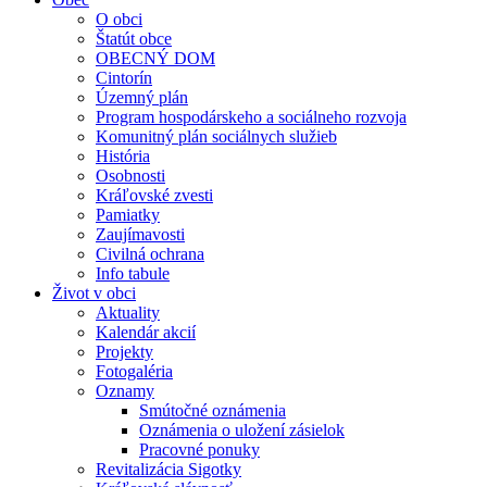
O obci
Štatút obce
OBECNÝ DOM
Cintorín
Územný plán
Program hospodárskeho a sociálneho rozvoja
Komunitný plán sociálnych služieb
História
Osobnosti
Kráľovské zvesti
Pamiatky
Zaujímavosti
Civilná ochrana
Info tabule
Život v obci
Aktuality
Kalendár akcií
Projekty
Fotogaléria
Oznamy
Smútočné oznámenia
Oznámenia o uložení zásielok
Pracovné ponuky
Revitalizácia Sigotky