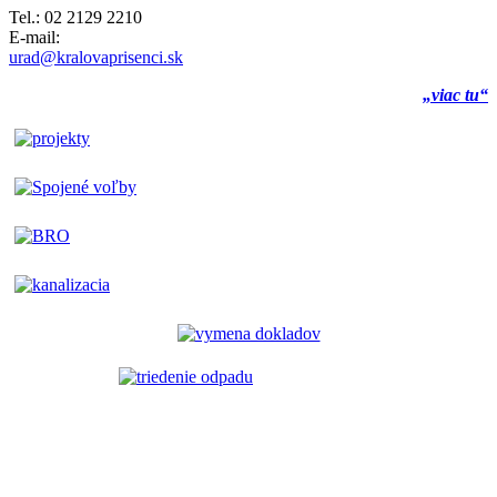
Tel.: 02 2129 2210
E-mail:
urad@kralovaprisenci.sk
„viac tu“