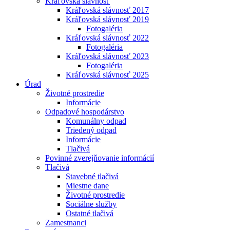
Kráľovská slávnosť
Kráľovská slávnosť 2017
Kráľovská slávnosť 2019
Fotogaléria
Kráľovská slávnosť 2022
Fotogaléria
Kráľovská slávnosť 2023
Fotogaléria
Kráľovská slávnosť 2025
Úrad
Životné prostredie
Informácie
Odpadové hospodárstvo
Komunálny odpad
Triedený odpad
Informácie
Tlačivá
Povinné zverejňovanie informácií
Tlačivá
Stavebné tlačivá
Miestne dane
Životné prostredie
Sociálne služby
Ostatné tlačivá
Zamestnanci