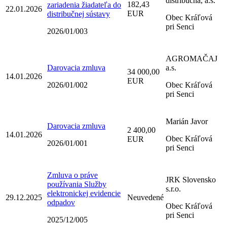
distribučná, a.s.
182,43
zariadenia žiadateľa do
22.01.2026
EUR
distribučnej sústavy
Obec Kráľová
pri Senci
2026/01/003
AGROMAČAJ
Darovacia zmluva
a.s.
34 000,00
14.01.2026
EUR
2026/01/002
Obec Kráľová
pri Senci
Marián Javor
Darovacia zmluva
2 400,00
14.01.2026
Obec Kráľová
EUR
2026/01/001
pri Senci
Zmluva o práve
JRK Slovensko
používania Služby
s.r.o.
elektronickej evidencie
29.12.2025
Neuvedené
odpadov
Obec Kráľová
pri Senci
2025/12/005