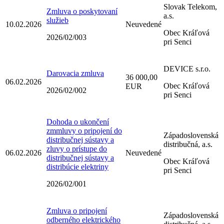
Slovak Telekom,
Zmluva o poskytovaní
a.s.
služieb
10.02.2026
Neuvedené
Obec Kráľová
2026/02/003
pri Senci
DEVICE s.r.o.
Darovacia zmluva
36 000,00
06.02.2026
Obec Kráľová
EUR
2026/02/002
pri Senci
Dohoda o ukončení
zmmluvy o pripojení do
Západoslovenská
distribučnej sústavy a
distribučná, a.s.
zluvy o prístupe do
06.02.2026
Neuvedené
distribučnej sústavy a
Obec Kráľová
distribúcie elektriny
pri Senci
2026/02/001
Zmluva o pripojení
Západoslovenská
odberného elektrického