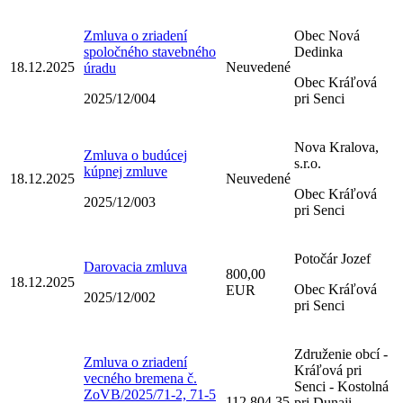
Zmluva o zriadení
Obec Nová
spoločného stavebného
Dedinka
18.12.2025
Neuvedené
úradu
Obec Kráľová
2025/12/004
pri Senci
Nova Kralova,
Zmluva o budúcej
s.r.o.
kúpnej zmluve
18.12.2025
Neuvedené
Obec Kráľová
2025/12/003
pri Senci
Potočár Jozef
Darovacia zmluva
800,00
18.12.2025
Obec Kráľová
EUR
2025/12/002
pri Senci
Združenie obcí -
Zmluva o zriadení
Kráľová pri
vecného bremena č.
Senci - Kostolná
ZoVB/2025/71-2, 71-5
112 804,35
pri Dunaji -