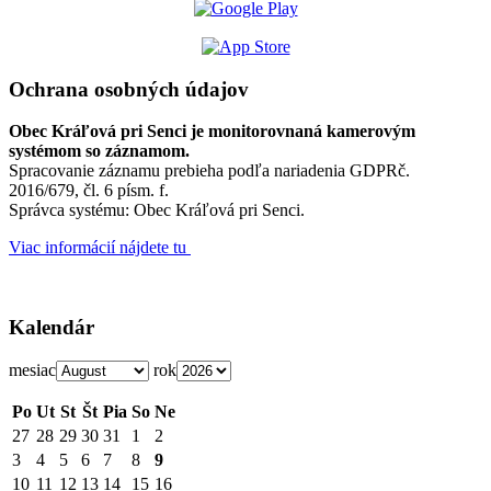
Ochrana osobných údajov
Obec Kráľová pri Senci je monitorovnaná kamerovým
systémom so záznamom.
Spracovanie záznamu prebieha podľa nariadenia GDPRč.
2016/679, čl. 6 písm. f.
Správca systému: Obec Kráľová pri Senci.
Viac informácií nájdete tu
Kalendár
mesiac
rok
Po
Ut
St
Št
Pia
So
Ne
27
28
29
30
31
1
2
3
4
5
6
7
8
9
10
11
12
13
14
15
16