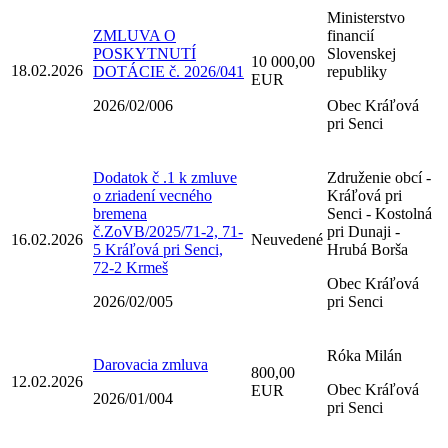
Ministerstvo
ZMLUVA O
financií
POSKYTNUTÍ
Slovenskej
10 000,00
18.02.2026
DOTÁCIE č. 2026/041
republiky
EUR
2026/02/006
Obec Kráľová
pri Senci
Dodatok č .1 k zmluve
Združenie obcí -
o zriadení vecného
Kráľová pri
bremena
Senci - Kostolná
č.ZoVB/2025/71-2, 71-
pri Dunaji -
16.02.2026
Neuvedené
5 Kráľová pri Senci,
Hrubá Borša
72-2 Krmeš
Obec Kráľová
2026/02/005
pri Senci
Róka Milán
Darovacia zmluva
800,00
12.02.2026
Obec Kráľová
EUR
2026/01/004
pri Senci