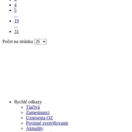
4
5
...
19
...
31
Počet na stránku
Rychlé odkazy
Tlačivá
Zamestnanci
Uznesenia OZ
Povinné zverejňovanie
Aktuality