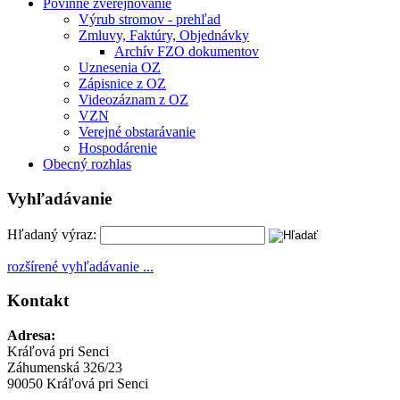
Povinné zverejňovanie
Výrub stromov - prehľad
Zmluvy, Faktúry, Objednávky
Archív FZO dokumentov
Uznesenia OZ
Zápisnice z OZ
Videozáznam z OZ
VZN
Verejné obstarávanie
Hospodárenie
Obecný rozhlas
Vyhľadávanie
Hľadaný výraz:
rozšírené vyhľadávanie ...
Kontakt
Adresa:
Kráľová pri Senci
Záhumenská 326/23
90050 Kráľová pri Senci