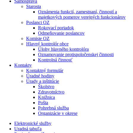
Samospráva
Starosta
Oznámenia funkcií, zamestnaní, činností a
majetkových pomerov verejných funkcionárov
Poslanci OZ
Rokovací poriadok
Odmeňovanie poslancov
Komisie OZ
Hlavný kontrolór obce
Úlohy hlavného kontrolóra
Oznamovanie protispoločenskej činnosti
Kontrolná činnosť
Kontakty
Kontaktný formulár
Úradné hodiny
Úrady a inštitúcie
Školstvo
Zdravotníctvo
Knižnica
Pošta
Pohrebná služba
Organizácie v okrese
Elektronické služby
Uradná tabuľa