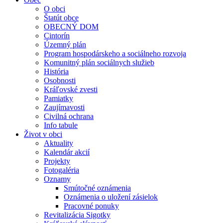
O obci
Štatút obce
OBECNÝ DOM
Cintorín
Územný plán
Program hospodárskeho a sociálneho rozvoja
Komunitný plán sociálnych služieb
História
Osobnosti
Kráľovské zvesti
Pamiatky
Zaujímavosti
Civilná ochrana
Info tabule
Život v obci
Aktuality
Kalendár akcií
Projekty
Fotogaléria
Oznamy
Smútočné oznámenia
Oznámenia o uložení zásielok
Pracovné ponuky
Revitalizácia Sigotky