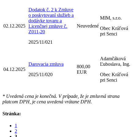
Dodatok č. 2 k Zmluve
o poskytovaní služieb a
MIM, s.r.o.
dodávke tovaru a
02.12.2025
Neuvedené
Licenčnej zmluve č.
Obec Kráľová
Z011-20
pri Senci
2025/11/021
Adamčáková
Darovacia zmluva
Ľuboslava, Ing.
800,00
04.12.2025
EUR
2025/11/020
Obec Kráľová
pri Senci
* Uvedená cena je konečná. V prípade, že je zmluvná strana
platcom DPH, je cena uvedená vrátane DPH.
Stránka:
1
2
3