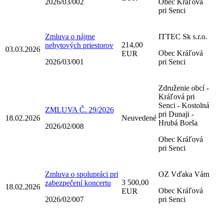
2026/03/002
Obec Kráľová
pri Senci
Zmluva o nájme
ITTEC Sk s.r.o.
214,00
nebytových priestorov
03.03.2026
Obec Kráľová
EUR
2026/03/001
pri Senci
Združenie obcí -
Kráľová pri
Senci - Kostolná
ZMLUVA Č. 29/2026
pri Dunaji -
18.02.2026
Neuvedené
Hrubá Borša
2026/02/008
Obec Kráľová
pri Senci
Zmluva o spolupráci pri
OZ Vďaka Vám
3 500,00
zabezpečení koncertu
18.02.2026
Obec Kráľová
EUR
2026/02/007
pri Senci