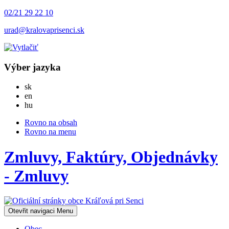
02/21 29 22 10
urad@kralovaprisenci.sk
Výber jazyka
Slovensky
sk
English
en
Magyar
hu
Rovno na obsah
Rovno na menu
Zmluvy, Faktúry, Objednávky
- Zmluvy
Otevřit navigaci
Menu
Obec