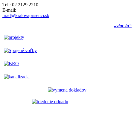
Tel.: 02 2129 2210
E-mail:
urad@kralovaprisenci.sk
„viac tu“